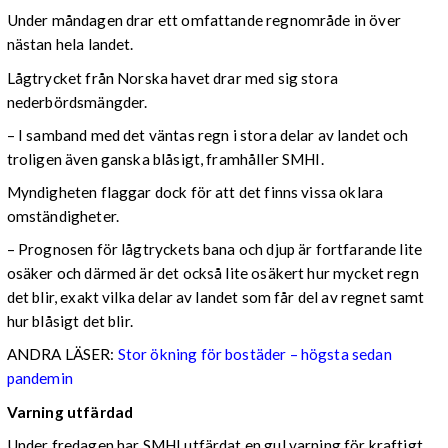
Under måndagen drar ett omfattande regnområde in över
nästan hela landet.
Lågtrycket från Norska havet drar med sig stora
nederbördsmängder.
– I samband med det väntas regn i stora delar av landet och
troligen även ganska blåsigt, framhåller SMHI.
Myndigheten flaggar dock för att det finns vissa oklara
omständigheter.
– Prognosen för lågtryckets bana och djup är fortfarande lite
osäker och därmed är det också lite osäkert hur mycket regn
det blir, exakt vilka delar av landet som får del av regnet samt
hur blåsigt det blir.
ANDRA LÄSER:
Stor ökning för bostäder – högsta sedan
pandemin
Varning utfärdad
Under fredagen har SMHI utfärdat en gul varning för kraftigt