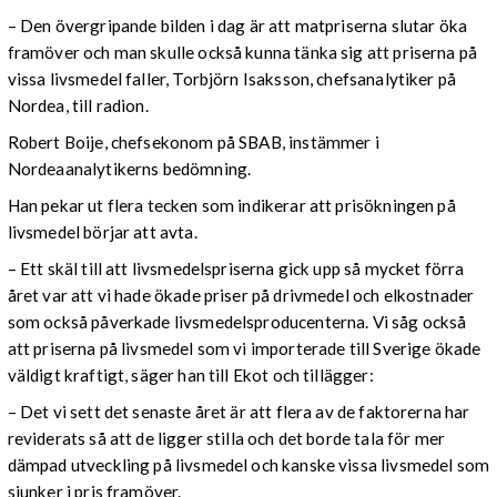
– Den övergripande bilden i dag är att matpriserna slutar öka
framöver och man skulle också kunna tänka sig att priserna på
vissa livsmedel faller, Torbjörn Isaksson, chefsanalytiker på
Nordea, till radion.
Robert Boije, chefsekonom på SBAB, instämmer i
Nordeaanalytikerns bedömning.
Han pekar ut flera tecken som indikerar att prisökningen på
livsmedel börjar att avta.
– Ett skäl till att livsmedelspriserna gick upp så mycket förra
året var att vi hade ökade priser på drivmedel och elkostnader
som också påverkade livsmedelsproducenterna. Vi såg också
att priserna på livsmedel som vi importerade till Sverige ökade
väldigt kraftigt, säger han till Ekot och tillägger:
– Det vi sett det senaste året är att flera av de faktorerna har
reviderats så att de ligger stilla och det borde tala för mer
dämpad utveckling på livsmedel och kanske vissa livsmedel som
sjunker i pris framöver.