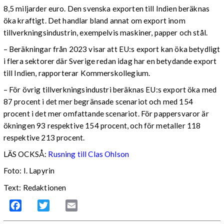
8,5 miljarder euro. Den svenska exporten till Indien beräknas
öka kraftigt. Det handlar bland annat om export inom
tillverkningsindustrin, exempelvis maskiner, papper och stål.
– Beräkningar från 2023 visar att EU:s export kan öka betydligt
i flera sektorer där Sverige redan idag har en betydande export
till Indien, rapporterar Kommerskollegium.
– För övrig tillverkningsindustri beräknas EU:s export öka med
87 procent i det mer begränsade scenariot och med 154
procent i det mer omfattande scenariot. För pappersvaror är
ökningen 93 respektive 154 procent, och för metaller 118
respektive 213 procent.
LÄS OCKSÅ:
Rusning till Clas Ohlson
Foto: I. Lapyrin
Text: Redaktionen
Facebook
Twitter
Email