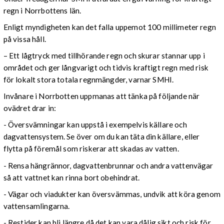
regn i Norrbottens län.
Enligt myndigheten kan det falla uppemot 100 millimeter regn
på vissa håll.
– Ett lågtryck med tillhörande regn och skurar stannar upp i
området och ger långvarigt och tidvis kraftigt regn med risk
för lokalt stora totala regnmängder, varnar SMHI.
Invånare i Norrbotten uppmanas att tänka på följande när
ovädret drar in:
- Översvämningar kan uppstå i exempelvis källare och
dagvattensystem. Se över om du kan täta din källare, eller
flytta på föremål som riskerar att skadas av vatten.
- Rensa hängrännor, dagvattenbrunnar och andra vattenvägar
så att vattnet kan rinna bort obehindrat.
- Vägar och viadukter kan översvämmas, undvik att köra genom
vattensamlingarna.
- Restider kan bli längre då det kan vara dålig sikt och risk för