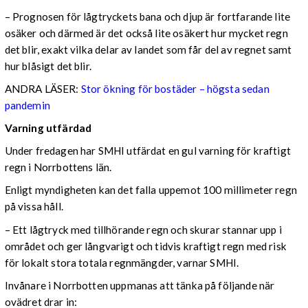
– Prognosen för lågtryckets bana och djup är fortfarande lite
osäker och därmed är det också lite osäkert hur mycket regn
det blir, exakt vilka delar av landet som får del av regnet samt
hur blåsigt det blir.
ANDRA LÄSER:
Stor ökning för bostäder – högsta sedan
pandemin
Varning utfärdad
Under fredagen har SMHI utfärdat en gul varning för kraftigt
regn i Norrbottens län.
Enligt myndigheten kan det falla uppemot 100 millimeter regn
på vissa håll.
– Ett lågtryck med tillhörande regn och skurar stannar upp i
området och ger långvarigt och tidvis kraftigt regn med risk
för lokalt stora totala regnmängder, varnar SMHI.
Invånare i Norrbotten uppmanas att tänka på följande när
ovädret drar in: