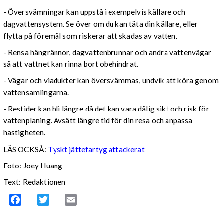
- Översvämningar kan uppstå i exempelvis källare och
dagvattensystem. Se över om du kan täta din källare, eller
flytta på föremål som riskerar att skadas av vatten.
- Rensa hängrännor, dagvattenbrunnar och andra vattenvägar
så att vattnet kan rinna bort obehindrat.
- Vägar och viadukter kan översvämmas, undvik att köra genom
vattensamlingarna.
- Restider kan bli längre då det kan vara dålig sikt och risk för
vattenplaning. Avsätt längre tid för din resa och anpassa
hastigheten.
LÄS OCKSÅ:
Tyskt jättefartyg attackerat
Foto: Joey Huang
Text: Redaktionen
Facebook
Twitter
Email