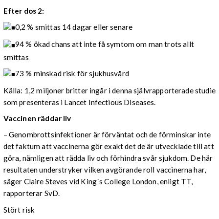
Efter dos 2:
0,2 % smittas 14 dagar eller senare
94 % ökad chans att inte få symtom om man trots allt
smittas
73 % minskad risk för sjukhusvård
Källa: 1,2 miljoner britter ingår i denna självrapporterade studie
som presenteras i Lancet Infectious Diseases.
Vaccinen räddar liv
– Genombrottsinfektioner är förväntat och de förminskar inte
det faktum att vaccinerna gör exakt det de är utvecklade till att
göra, nämligen att rädda liv och förhindra svår sjukdom. De här
resultaten understryker vilken avgörande roll vaccinerna har,
säger Claire Steves vid King´s College London, enligt TT,
rapporterar SvD.
Stört risk