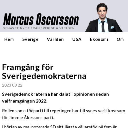
Marcus Oscarsson
SENASTE NYTT FRÅN SVERIGE & VÄRLDEN
Hem
Sverige
Världen
USA
Ekonomi
Om
Framgång för
Sverigedemokraterna
2023 08 22
Sverigedemokraterna har dalat i opinionen sedan
valframgången 2022.
Rollen som stödparti till regeringen har till synes varit kostsam
för Jimmie Åkessons parti.
I början av maj noterade SD sitt lägsta väljarstöd på fem år.