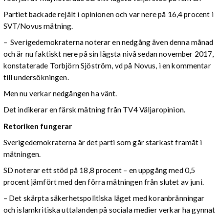
Partiet backade rejält i opinionen och var nere på 16,4 procent i
SVT/Novus mätning.
– Sverigedemokraterna noterar en nedgång även denna månad
och är nu faktiskt nere på sin lägsta nivå sedan november 2017,
konstaterade Torbjörn Sjöström, vd på Novus, i en kommentar
till undersökningen.
Men nu verkar nedgången ha vänt.
Det indikerar en färsk mätning från TV4 Väljaropinion.
Retoriken fungerar
Sverigedemokraterna är det parti som går starkast framåt i
mätningen.
SD noterar ett stöd på 18,8 procent – en uppgång med 0,5
procent jämfört med den förra mätningen från slutet av juni.
– Det skärpta säkerhetspolitiska läget med koranbränningar
och islamkritiska uttalanden på sociala medier verkar ha gynnat