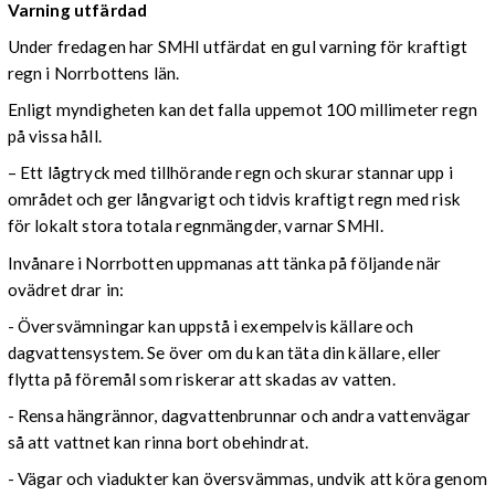
Varning utfärdad
Under fredagen har SMHI utfärdat en gul varning för kraftigt
regn i Norrbottens län.
Enligt myndigheten kan det falla uppemot 100 millimeter regn
på vissa håll.
– Ett lågtryck med tillhörande regn och skurar stannar upp i
området och ger långvarigt och tidvis kraftigt regn med risk
för lokalt stora totala regnmängder, varnar SMHI.
Invånare i Norrbotten uppmanas att tänka på följande när
ovädret drar in:
- Översvämningar kan uppstå i exempelvis källare och
dagvattensystem. Se över om du kan täta din källare, eller
flytta på föremål som riskerar att skadas av vatten.
- Rensa hängrännor, dagvattenbrunnar och andra vattenvägar
så att vattnet kan rinna bort obehindrat.
- Vägar och viadukter kan översvämmas, undvik att köra genom