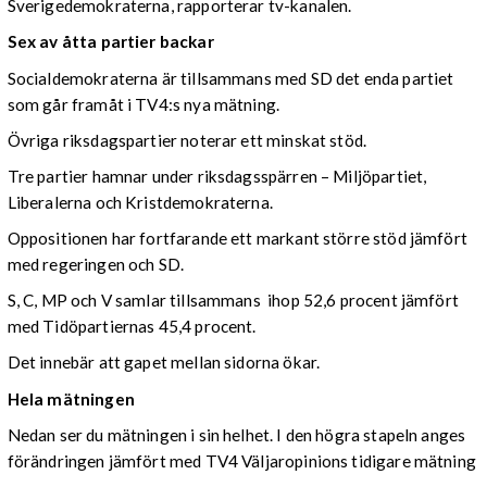
Sverigedemokraterna, rapporterar tv-kanalen.
Sex av åtta partier backar
Socialdemokraterna är tillsammans med SD det enda partiet
som går framåt i TV4:s nya mätning.
Övriga riksdagspartier noterar ett minskat stöd.
Tre partier hamnar under riksdagsspärren – Miljöpartiet,
Liberalerna och Kristdemokraterna.
Oppositionen har fortfarande ett markant större stöd jämfört
med regeringen och SD.
S, C, MP och V samlar tillsammans ihop 52,6 procent jämfört
med Tidöpartiernas 45,4 procent.
Det innebär att gapet mellan sidorna ökar.
Hela mätningen
Nedan ser du mätningen i sin helhet. I den högra stapeln anges
förändringen jämfört med TV4 Väljaropinions tidigare mätning