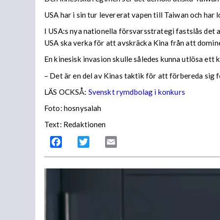
USA har i sin tur levererat vapen till Taiwan och har 
I USA:s nya nationella försvarsstrategi fastslås det 
USA ska verka för att avskräcka Kina från att domin
En kinesisk invasion skulle således kunna utlösa ett
– Det är en del av Kinas taktik för att förbereda si
LÄS OCKSÅ:
Svenskt rymdbolag i konkurs
Foto: hosnysalah
Text: Redaktionen
Facebook
Twitter
Email