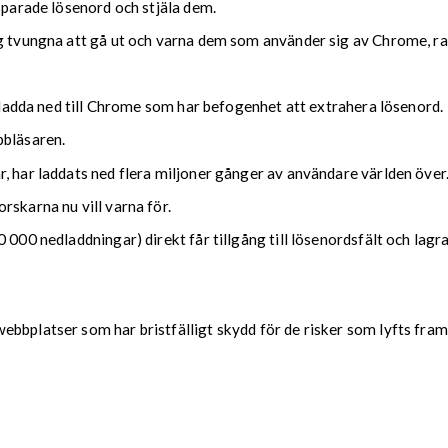
sparade lösenord och stjäla dem.
sig tvungna att gå ut och varna dem som använder sig av Chrome, 
t ladda ned till Chrome som har befogenhet att extrahera lösenord.
bbläsaren.
, har laddats ned flera miljoner gånger av användare världen över
rskarna nu vill varna för.
000 nedladdningar) direkt får tillgång till lösenordsfält och lagra
bbplatser som har bristfälligt skydd för de risker som lyfts fram