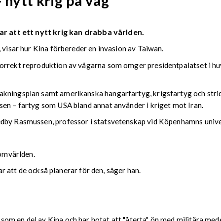
 nytt krig på väg
ar att ett nytt krig kan drabba världen.
, visar hur Kina förbereder en invasion av Taiwan.
orrekt reproduktion av vägarna som omger presidentpalatset i huv
kningsplan samt amerikanska hangarfartyg, krigsfartyg och strids
sen – fartyg som USA bland annat använder i kriget mot Iran.
edby Rasmussen, professor i statsvetenskap vid Köpenhamns unive
 omvärlden.
var att de också planerar för den, säger han.
om en del av Kina och har hotat att "återta" ön med militära med