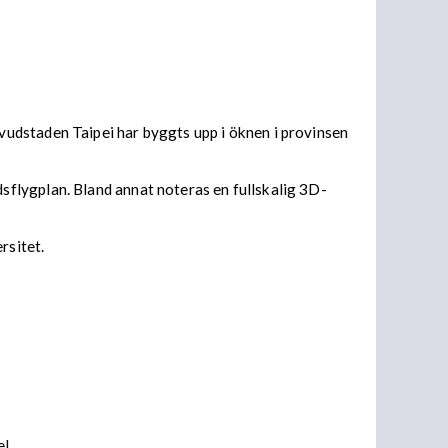
udstaden Taipei har byggts upp i öknen i provinsen
flygplan. Bland annat noteras en fullskalig 3D-
rsitet.
el.