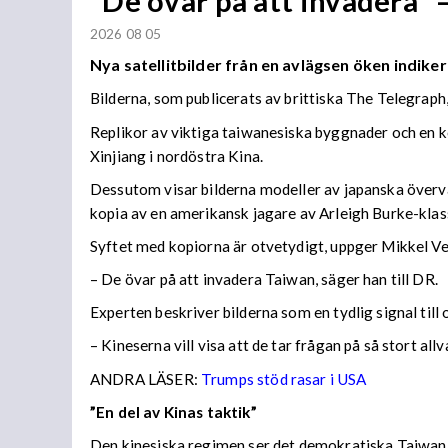
”De övar på att invadera” –
2026 08 05
Nya satellitbilder från en avlägsen öken indiker
Bilderna, som publicerats av brittiska The Telegraph
Replikor av viktiga taiwanesiska byggnader och en k
Xinjiang i nordöstra Kina.
Dessutom visar bilderna modeller av japanska överva
kopia av en amerikansk jagare av Arleigh Burke-klas
Syftet med kopiorna är otvetydigt, uppger Mikkel V
– De övar på att invadera Taiwan, säger han till DR.
Experten beskriver bilderna som en tydlig signal till
– Kineserna vill visa att de tar frågan på så stort all
ANDRA LÄSER:
Trumps stöd rasar i USA
”En del av Kinas taktik”
Den kinesiska regimen ser det demokratiska Taiwan s