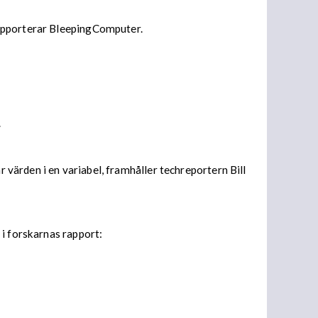
rapporterar BleepingComputer.
.
r värden i en variabel, framhåller techreportern Bill
 i forskarnas rapport: