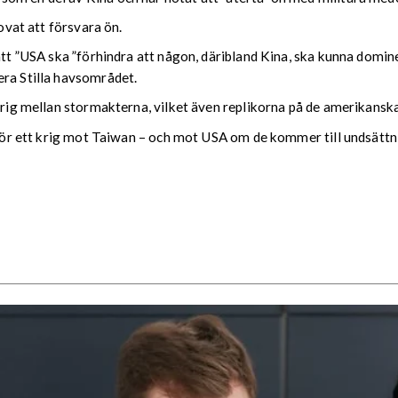
lovat att försvara ön.
att ”USA ska ”förhindra att någon, däribland Kina, ska kunna domine
era Stilla havsområdet.
 krig mellan stormakterna, vilket även replikorna på de amerikansk
g för ett krig mot Taiwan – och mot USA om de kommer till undsättni