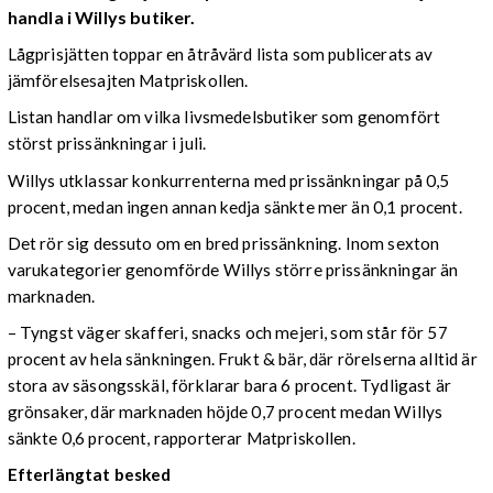
handla i Willys butiker.
Lågprisjätten toppar en åtråvärd lista som publicerats av
jämförelsesajten Matpriskollen.
Listan handlar om vilka livsmedelsbutiker som genomfört
störst prissänkningar i juli.
Willys utklassar konkurrenterna med prissänkningar på 0,5
procent, medan ingen annan kedja sänkte mer än 0,1 procent.
Det rör sig dessuto om en bred prissänkning. Inom sexton
varukategorier genomförde Willys större prissänkningar än
marknaden.
– Tyngst väger skafferi, snacks och mejeri, som står för 57
procent av hela sänkningen. Frukt & bär, där rörelserna alltid är
stora av säsongsskäl, förklarar bara 6 procent. Tydligast är
grönsaker, där marknaden höjde 0,7 procent medan Willys
sänkte 0,6 procent, rapporterar Matpriskollen.
Efterlängtat besked