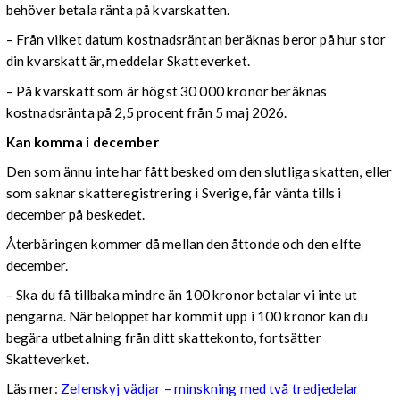
behöver betala ränta på kvarskatten.
– Från vilket datum kostnadsräntan beräknas beror på hur stor
din kvarskatt är, meddelar Skatteverket.
– På kvarskatt som är högst 30 000 kronor beräknas
kostnadsränta på 2,5 procent från 5 maj 2026.
Kan komma i december
Den som ännu inte har fått besked om den slutliga skatten, eller
som saknar skatteregistrering i Sverige, får vänta tills i
december på beskedet.
Återbäringen kommer då mellan den åttonde och den elfte
december.
– Ska du få tillbaka mindre än 100 kronor betalar vi inte ut
pengarna. När beloppet har kommit upp i 100 kronor kan du
begära utbetalning från ditt skattekonto, fortsätter
Skatteverket.
Läs mer:
Zelenskyj vädjar – minskning med två tredjedelar