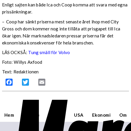
Enligt sajten kan både Ica och Coop komma att svara med egna
prissänkningar.
– Coop har sänkt priserna mest senaste året ihop med City
Gross och dom kommer nog inte tillåta att prisgapet till Ica
ökar igen. När marknadsledaren pressar priserna får det
ekonomiska konsekvenser för hela branschen.
LÄS OCKSÅ:
Tung smäll för Volvo
Foto: Willys Axfood
Text: Redaktionen
Facebook
Twitter
Email
Hem
Sverige
Världen
USA
Ekonomi
Om