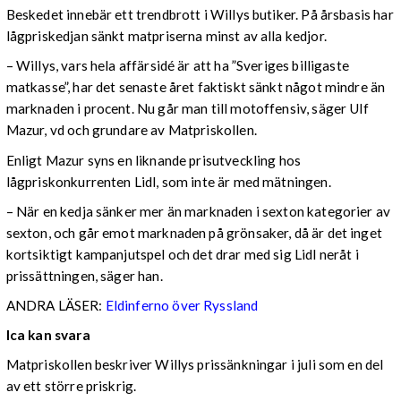
Beskedet innebär ett trendbrott i Willys butiker. På årsbasis har
lågpriskedjan sänkt matpriserna minst av alla kedjor.
– Willys, vars hela affärsidé är att ha ”Sveriges billigaste
matkasse”, har det senaste året faktiskt sänkt något mindre än
marknaden i procent. Nu går man till motoffensiv, säger Ulf
Mazur, vd och grundare av Matpriskollen.
Enligt Mazur syns en liknande prisutveckling hos
lågpriskonkurrenten Lidl, som inte är med mätningen.
– När en kedja sänker mer än marknaden i sexton kategorier av
sexton, och går emot marknaden på grönsaker, då är det inget
kortsiktigt kampanjutspel och det drar med sig Lidl neråt i
prissättningen, säger han.
ANDRA LÄSER:
Eldinferno över Ryssland
Ica kan svara
Matpriskollen beskriver Willys prissänkningar i juli som en del
av ett större priskrig.