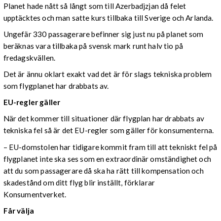
Planet hade nått så långt som till Azerbadjzjan då felet
upptäcktes och man satte kurs tillbaka till Sverige och Arlanda.
Ungefär 330 passagerare befinner sig just nu på planet som
beräknas vara tillbaka på svensk mark runt halv tio på
fredagskvällen.
Det är ännu oklart exakt vad det är för slags tekniska problem
som flygplanet har drabbats av.
EU-regler gäller
När det kommer till situationer där flygplan har drabbats av
tekniska fel så är det EU-regler som gäller för konsumenterna.
– EU-domstolen har tidigare kommit fram till att tekniskt fel på
flygplanet inte ska ses som en extraordinär omständighet och
att du som passagerare då ska ha rätt till kompensation och
skadestånd om ditt flyg blir inställt, förklarar
Konsumentverket.
Får välja