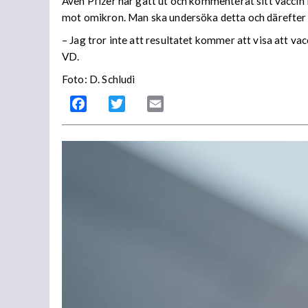
Även Pfizer har gått ut och kommenterat sitt vaccin i
mot omikron. Man ska undersöka detta och därefter 
– Jag tror inte att resultatet kommer att visa att vacc
VD.
Foto: D. Schludi
Facebook
Twitter
Email