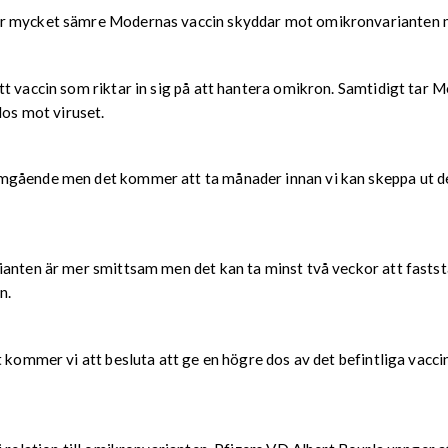
ur mycket sämre Modernas vaccin skyddar mot omikronvarianten me
tt vaccin som riktar in sig på att hantera omikron. Samtidigt tar
dos mot viruset.
mgående men det kommer att ta månader innan vi kan skeppa ut d
ianten är mer smittsam men det kan ta minst två veckor att fasts
n.
 kommer vi att besluta att ge en högre dos av det befintliga vaccin