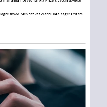
tt man ännu inte vet hur bra Pfizers vaccin skyddar
r lägre skydd. Men det vet vi ännu inte, säger Pfizers