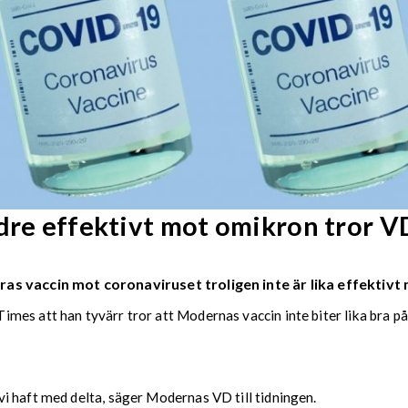
ndre effektivt mot omikron tror V
as vaccin mot coronaviruset troligen inte är lika effektivt
es att han tyvärr tror att Modernas vaccin inte biter lika bra på
i haft med delta, säger Modernas VD till tidningen.