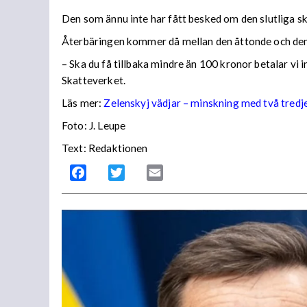
Den som ännu inte har fått besked om den slutliga ska
Återbäringen kommer då mellan den åttonde och den
– Ska du få tillbaka mindre än 100 kronor betalar vi
Skatteverket.
Läs mer:
Zelenskyj vädjar – minskning med två tredj
Foto:
J. Leupe
Text: Redaktionen
Facebook
Twitter
Email