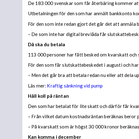
De 183 000 svenskar som får återbäring kommer att f
Utbetalningen för den som har anmält bankkonto ko
För den som inte redan gjort det går det att anmäla 
– De som inte har digital brevlåda får slutskattebes
Då ska du betala
113 000 personer har fått besked om kvarskatt och s
För den som får slutskattebeskedet i augusti och har
– Men det går bra att betala redan nu eller att dela 
Läs mer:
Kraftig sänkning vid pump
Håll koll på räntan
Den som har betalat för lite skatt och därför får kv
– Från vilket datum kostnadsräntan beräknas beror på
– På kvarskatt som är högst 30 000 kronor beräknas
Kan komma i december