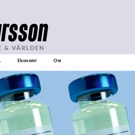
rsson
E & VÄRLDEN
A
Ekonomi
Om