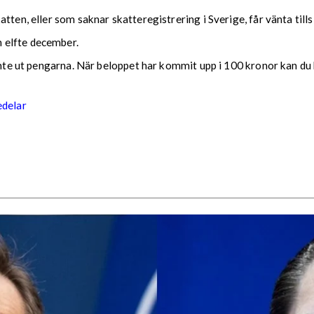
tten, eller som saknar skatteregistrering i Sverige, får vänta till
 elfte december.
 inte ut pengarna. När beloppet har kommit upp i 100 kronor kan du 
edelar