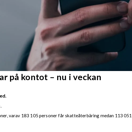
r på kontot – nu i veckan
ed.
.
soner, varav 183 105 personer får skatteåterbäring medan 113 051 