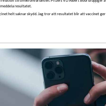
 relation till omikronvarianten. Pfizers VD Albert Bourla uppger a
meddela resultatet.
inet helt saknar skydd. Jag tror att resultatet blir att vaccinet ge