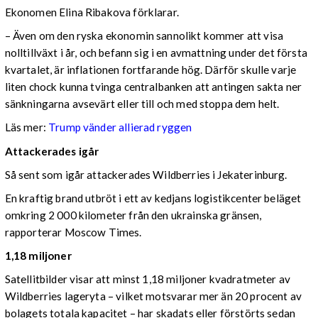
Ekonomen Elina Ribakova förklarar.
– Även om den ryska ekonomin sannolikt kommer att visa
nolltillväxt i år, och befann sig i en avmattning under det första
kvartalet, är inflationen fortfarande hög. Därför skulle varje
liten chock kunna tvinga centralbanken att antingen sakta ner
sänkningarna avsevärt eller till och med stoppa dem helt.
Läs mer:
Trump vänder allierad ryggen
Attackerades igår
Så sent som igår attackerades Wildberries i Jekaterinburg.
En kraftig brand utbröt i ett av kedjans logistikcenter beläget
omkring 2 000 kilometer från den ukrainska gränsen,
rapporterar Moscow Times.
1,18 miljoner
Satellitbilder visar att minst 1,18 miljoner kvadratmeter av
Wildberries lageryta – vilket motsvarar mer än 20 procent av
bolagets totala kapacitet – har skadats eller förstörts sedan