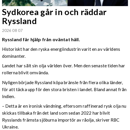
Sydkorea går in och räddar
Ryssland
2026 08 07
Ryssland får hjälp från oväntat håll.
Historiskt har den ryska energiindustrin varit en av världens
dominanter.
Landet har sålt sin olja världen över. Men den senaste tiden har
rollerna blivit omvända.
Nyligen började Ryssland köpa bränsle från flera olika länder,
för att täcka upp för den stora bristen i landet. Bland annat från
Indien.
– Detta är en ironisk vändning, eftersom raffinerad rysk olja nu
skickas tillbaka från det land som sedan 2022 har blivit
Rysslands främsta sjöburna importör av råolja, skriver RBC
Ukraine.