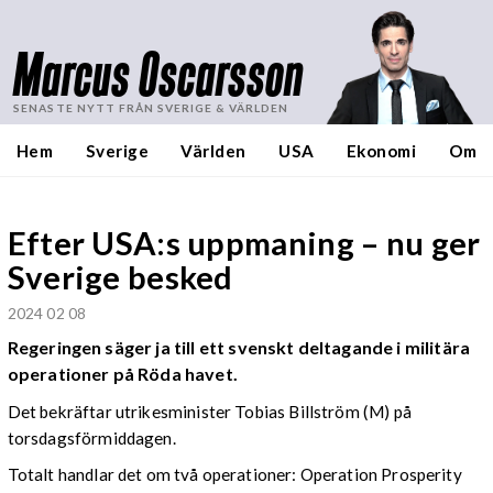
Marcus Oscarsson
SENASTE NYTT FRÅN SVERIGE & VÄRLDEN
Hem
Sverige
Världen
USA
Ekonomi
Om
Efter USA:s uppmaning – nu ger
Sverige besked
2024 02 08
Regeringen säger ja till ett svenskt deltagande i militära
operationer på Röda havet.
Det bekräftar utrikesminister Tobias Billström (M) på
torsdagsförmiddagen.
Totalt handlar det om två operationer: Operation Prosperity