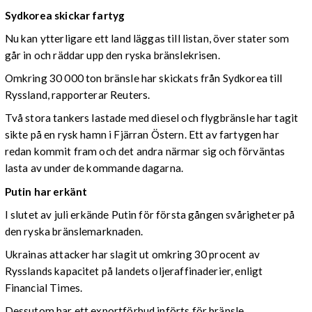
Sydkorea skickar fartyg
Nu kan ytterligare ett land läggas till listan, över stater som
går in och räddar upp den ryska bränslekrisen.
Omkring 30 000 ton bränsle har skickats från Sydkorea till
Ryssland, rapporterar Reuters.
Två stora tankers lastade med diesel och flygbränsle har tagit
sikte på en rysk hamn i Fjärran Östern. Ett av fartygen har
redan kommit fram och det andra närmar sig och förväntas
lasta av under de kommande dagarna.
Putin har erkänt
I slutet av juli erkände Putin för första gången svårigheter på
den ryska bränslemarknaden.
Ukrainas attacker har slagit ut omkring 30 procent av
Rysslands kapacitet på landets oljeraffinaderier, enligt
Financial Times.
Dessutom har ett exportförbud införts för bränsle.