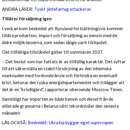
ANDRA LÄSER:
Tyskt jättefartyg attackerat
Tillåter försäljning igen
I veckan kom beskedet att Ryssland fortsättningsvis kommer
tillåta produktion, import och försäljning av bensin med de
äldre miljöklasserna, som sedan länge varit förbjudet.
Det tillfälliga tillståndet gäller till sommaren 2027.
– Det beslut som har fattats är av tillfällig karaktär. Det syftar
till att säkerställa en stabil försörjning av den inhemska
marknaden med fordonsbränsle och förhindra en eventuell
brist, betonar det ryska energidepartementet och tillägger att
det är en ”krisåtgärd”, rapporterar oberoende Moscow Times.
Samtidigt har importen av både bensin och diesel från de
allierade grannarna i Belarus nått rekordnivåer den senaste
månaden.
LÄS OCKSÅ:
Beskedet: Ukraina bygger eget supervapen