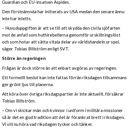
Guardian och EU-insatsen Aspides.
Den förstnämnda har initierats av USA medan den senare ännu
inte har inletts.
–
Huvuduppgiften är att se till att skydda den civila sjöfarten
mot de anfall som huthirebellerna genomför urskillningslöst
och som hotar att sätta vitala delar av världshandeln ur spel,
säger Tobias Billström enligt SVT.
Större än regeringen
Frågan är dock större än att enbart avgöras av regeringen.
Ett formellt beslut kan inte fattas förrän riksdagen tillsammans
ger grönt ljus till planerna.
Att köra över övriga riksdagspartier är inte aktuellt, försäkrar
Tobias Billström.
– Om vi skickar män och kvinnor i uniform i militära missioner
så är det en god tradition att det är förankrat brett i riksdagen.
Vi vill nu höra vad riksdagen tycker och tänker.