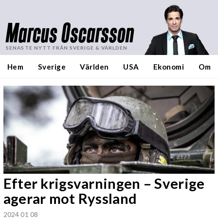
Marcus Oscarsson
SENASTE NYTT FRÅN SVERIGE & VÄRLDEN
Hem
Sverige
Världen
USA
Ekonomi
Om
Efter krigsvarningen – Sverige
agerar mot Ryssland
2024 01 08