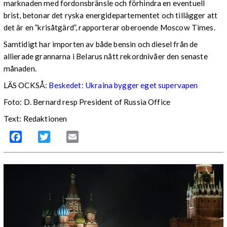
marknaden med fordonsbränsle och förhindra en eventuell
brist, betonar det ryska energidepartementet och tillägger att
det är en ”krisåtgärd”, rapporterar oberoende Moscow Times.
Samtidigt har importen av både bensin och diesel från de
allierade grannarna i Belarus nått rekordnivåer den senaste
månaden.
LÄS OCKSÅ:
Beskedet: Ukraina bygger eget supervapen
Foto: D. Bernard resp President of Russia Office
Text: Redaktionen
Facebook
Twitter
Email