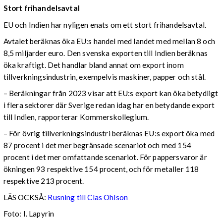
Stort frihandelsavtal
EU och Indien har nyligen enats om ett stort frihandelsavtal.
Avtalet beräknas öka EU:s handel med landet med mellan 8 och
8,5 miljarder euro. Den svenska exporten till Indien beräknas
öka kraftigt. Det handlar bland annat om export inom
tillverkningsindustrin, exempelvis maskiner, papper och stål.
– Beräkningar från 2023 visar att EU:s export kan öka betydligt
i flera sektorer där Sverige redan idag har en betydande export
till Indien, rapporterar Kommerskollegium.
– För övrig tillverkningsindustri beräknas EU:s export öka med
87 procent i det mer begränsade scenariot och med 154
procent i det mer omfattande scenariot. För pappersvaror är
ökningen 93 respektive 154 procent, och för metaller 118
respektive 213 procent.
LÄS OCKSÅ:
Rusning till Clas Ohlson
Foto: I. Lapyrin