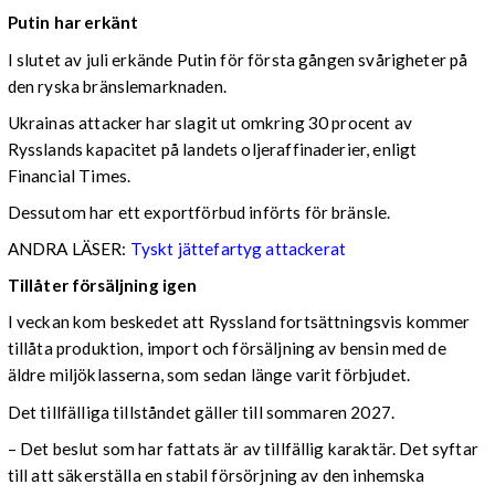
Putin har erkänt
I slutet av juli erkände Putin för första gången svårigheter på
den ryska bränslemarknaden.
Ukrainas attacker har slagit ut omkring 30 procent av
Rysslands kapacitet på landets oljeraffinaderier, enligt
Financial Times.
Dessutom har ett exportförbud införts för bränsle.
ANDRA LÄSER:
Tyskt jättefartyg attackerat
Tillåter försäljning igen
I veckan kom beskedet att Ryssland fortsättningsvis kommer
tillåta produktion, import och försäljning av bensin med de
äldre miljöklasserna, som sedan länge varit förbjudet.
Det tillfälliga tillståndet gäller till sommaren 2027.
– Det beslut som har fattats är av tillfällig karaktär. Det syftar
till att säkerställa en stabil försörjning av den inhemska