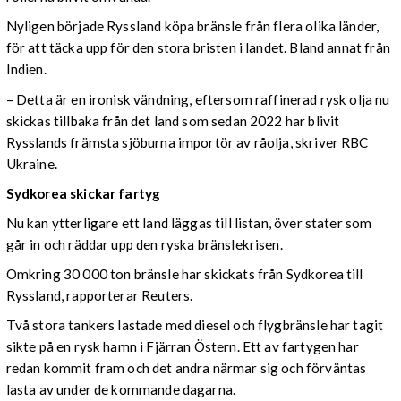
Nyligen började Ryssland köpa bränsle från flera olika länder,
för att täcka upp för den stora bristen i landet. Bland annat från
Indien.
– Detta är en ironisk vändning, eftersom raffinerad rysk olja nu
skickas tillbaka från det land som sedan 2022 har blivit
Rysslands främsta sjöburna importör av råolja, skriver RBC
Ukraine.
Sydkorea skickar fartyg
Nu kan ytterligare ett land läggas till listan, över stater som
går in och räddar upp den ryska bränslekrisen.
Omkring 30 000 ton bränsle har skickats från Sydkorea till
Ryssland, rapporterar Reuters.
Två stora tankers lastade med diesel och flygbränsle har tagit
sikte på en rysk hamn i Fjärran Östern. Ett av fartygen har
redan kommit fram och det andra närmar sig och förväntas
lasta av under de kommande dagarna.