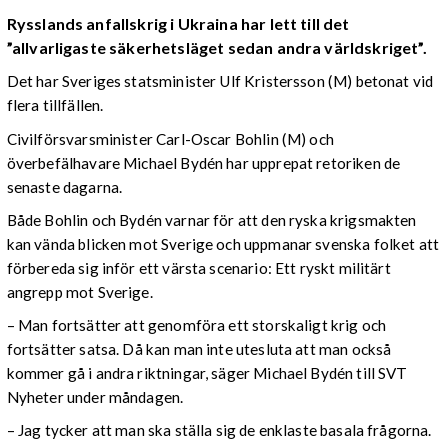
Rysslands anfallskrig i Ukraina har lett till det
”allvarligaste säkerhetsläget sedan andra världskriget”.
Det har Sveriges statsminister Ulf Kristersson (M) betonat vid
flera tillfällen.
Civilförsvarsminister Carl-Oscar Bohlin (M) och
överbefälhavare Michael Bydén har upprepat retoriken de
senaste dagarna.
Både Bohlin och Bydén varnar för att den ryska krigsmakten
kan vända blicken mot Sverige och uppmanar svenska folket att
förbereda sig inför ett värsta scenario: Ett ryskt militärt
angrepp mot Sverige.
– Man fortsätter att genomföra ett storskaligt krig och
fortsätter satsa. Då kan man inte utesluta att man också
kommer gå i andra riktningar, säger Michael Bydén till SVT
Nyheter under måndagen.
– Jag tycker att man ska ställa sig de enklaste basala frågorna.