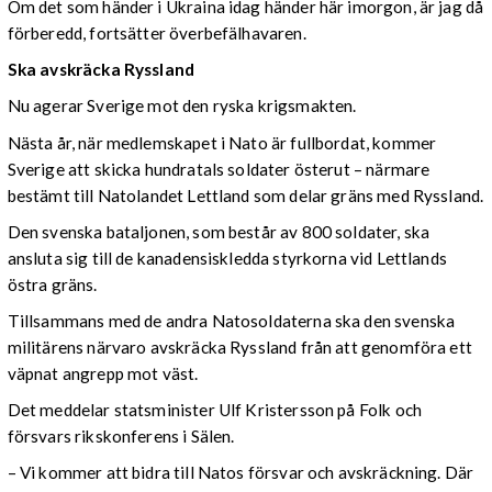
Om det som händer i Ukraina idag händer här imorgon, är jag då
förberedd, fortsätter överbefälhavaren.
Ska avskräcka Ryssland
Nu agerar Sverige mot den ryska krigsmakten.
Nästa år, när medlemskapet i Nato är fullbordat, kommer
Sverige att skicka hundratals soldater österut – närmare
bestämt till Natolandet Lettland som delar gräns med Ryssland.
Den svenska bataljonen, som består av 800 soldater, ska
ansluta sig till de kanadensiskledda styrkorna vid Lettlands
östra gräns.
Tillsammans med de andra Natosoldaterna ska den svenska
militärens närvaro avskräcka Ryssland från att genomföra ett
väpnat angrepp mot väst.
Det meddelar statsminister Ulf Kristersson på Folk och
försvars rikskonferens i Sälen.
– Vi kommer att bidra till Natos försvar och avskräckning. Där