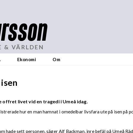
rsson
E & VÄRLDEN
A
Ekonomi
Om
 isen
ffret livet vid en tragedi i Umeå idag.
gistrerade hur en man hamnat i omedelbar livsfara ute på isen på
m hade sett personen, säger Alf Backman, inre befäl på Umeå Rädd