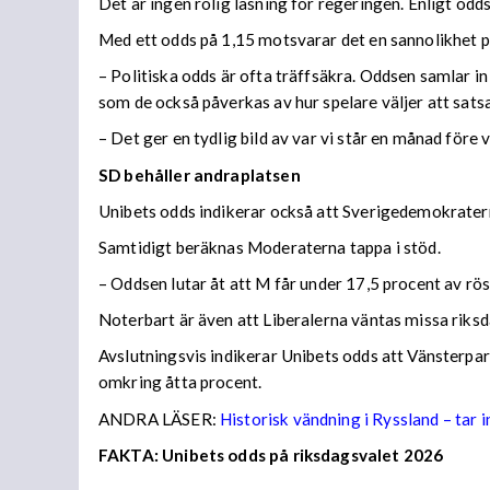
Det är ingen rolig läsning för regeringen. Enligt odd
Med ett odds på 1,15 motsvarar det en sannolikhet p
– Politiska odds är ofta träffsäkra. Oddsen samlar i
som de också påverkas av hur spelare väljer att sats
– Det ger en tydlig bild av var vi står en månad före 
SD behåller andraplatsen
Unibets odds indikerar också att Sverigedemokraterna
Samtidigt beräknas Moderaterna tappa i stöd.
– Oddsen lutar åt att M får under 17,5 procent av rö
Noterbart är även att Liberalerna väntas missa riksd
Avslutningsvis indikerar Unibets odds att Vänsterpar
omkring åtta procent.
ANDRA LÄSER:
Historisk vändning i Ryssland – tar i
FAKTA: Unibets odds på riksdagsvalet 2026