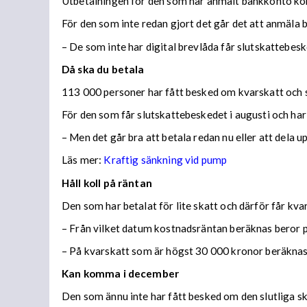
Utbetalningen för den som har anmält bankkonto ko
För den som inte redan gjort det går det att anmäla 
– De som inte har digital brevlåda får slutskattebes
Då ska du betala
113 000 personer har fått besked om kvarskatt och s
För den som får slutskattebeskedet i augusti och har
– Men det går bra att betala redan nu eller att dela 
Läs mer:
Kraftig sänkning vid pump
Håll koll på räntan
Den som har betalat för lite skatt och därför får kv
– Från vilket datum kostnadsräntan beräknas beror på
– På kvarskatt som är högst 30 000 kronor beräknas
Kan komma i december
Den som ännu inte har fått besked om den slutliga ska