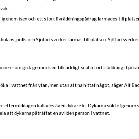
svak.
enom isen och ett stort livräddningspådrag larmades till platse
lans, polis och Sjöfartsverket larmas till platsen. Sjöfartsverke
annen som gick genom isen tillräckligt snabbt och räddningstjäns
öka i vattnet från ytan, men utan att ha hittat något, säger Alf B
nder eftermiddagen kallades även dykare in. Dykarna sökte igenom 
la att dykarna påträffat en avliden person i vattnet.