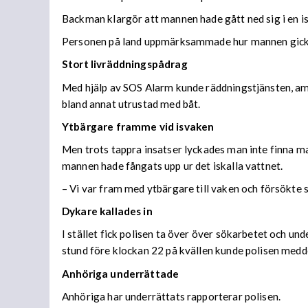
Backman klargör att mannen hade gått ned sig i en i
Personen på land uppmärksammade hur mannen gick ig
Stort livräddningspådrag
Med hjälp av SOS Alarm kunde räddningstjänsten, ambu
bland annat utrustad med båt.
Ytbärgare framme vid isvaken
Men trots tappra insatser lyckades man inte finna m
mannen hade fångats upp ur det iskalla vattnet.
– Vi var fram med ytbärgare till vaken och försökte s
Dykare kallades in
I stället fick polisen ta över över sökarbetet och u
stund före klockan 22 på kvällen kunde polisen medde
Anhöriga underrättade
Anhöriga har underrättats rapporterar polisen.