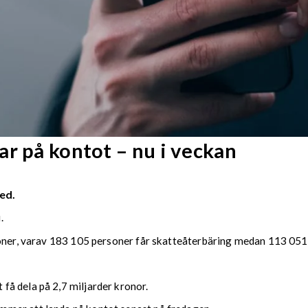
r på kontot – nu i veckan
ed.
.
soner, varav 183 105 personer får skatteåterbäring medan 113 051 
å dela på 2,7 miljarder kronor.