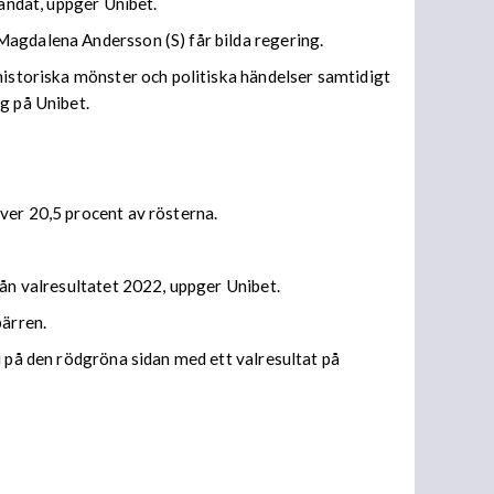
mandat, uppger Unibet.
Magdalena Andersson (S) får bilda regering.
historiska mönster och politiska händelser samtidigt
g på Unibet.
ver 20,5 procent av rösterna.
rån valresultatet 2022, uppger Unibet.
pärren.
i på den rödgröna sidan med ett valresultat på