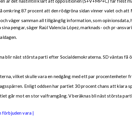
sen är det nästintill klart att oppositionen (S+V+MP+C) får flest 
å omkring 87 procent att den rödgröna sidan vinner valet och att 
n och väger samman all tillgänglig information, som opinionsdata, 
a sina pengar, säger Raúl Valencia López, marknads- och pr-ansvari
valdagen.
 blir näst största parti efter Socialdemokraterna. SD väntas få ö
sterna, vilket skulle vara en nedgång med ett par procentenheter f
agsspärren. Enligt oddsen har partiet 30 procent chans att klara s
tiet går mot en stor valframgång. V beräknas bli näst största part
n förbjuden vara |