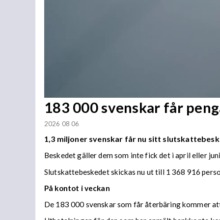
183 000 svenskar får penga
2026 08 06
1,3 miljoner svenskar får nu sitt slutskattebesk
Beskedet gäller dem som inte fick det i april eller juni
Slutskattebeskedet skickas nu ut till 1 368 916 per
På kontot i veckan
De 183 000 svenskar som får återbäring kommer att f