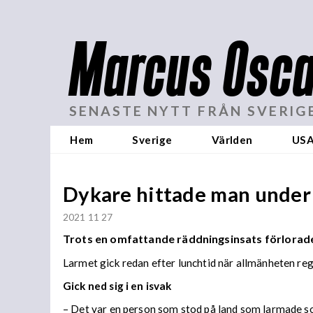
Marcus Osca
SENASTE NYTT FRÅN SVERIG
Hem
Sverige
Världen
US
Dykare hittade man under
2021 11 27
Trots en omfattande räddningsinsats förlorade o
Larmet gick redan efter lunchtid när allmänheten re
Gick ned sig i en isvak
– Det var en person som stod på land som larmade so