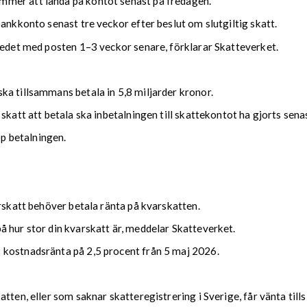
mmer att landa på kontot senast på fredagen.
bankkonto senast tre veckor efter beslut om slutgiltig skatt.
kedet med posten 1–3 veckor senare, förklarar Skatteverket.
ka tillsammans betala in 5,8 miljarder kronor.
 skatt att betala ska inbetalningen till skattekontot ha gjorts se
upp betalningen.
arskatt behöver betala ränta på kvarskatten.
 hur stor din kvarskatt är, meddelar Skatteverket.
 kostnadsränta på 2,5 procent från 5 maj 2026.
tten, eller som saknar skatteregistrering i Sverige, får vänta till