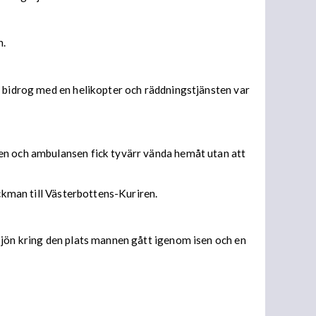
n.
t bidrog med en helikopter och räddningstjänsten var
ten och ambulansen fick tyvärr vända hemåt utan att
ackman till Västerbottens-Kuriren.
sjön kring den plats mannen gått igenom isen och en