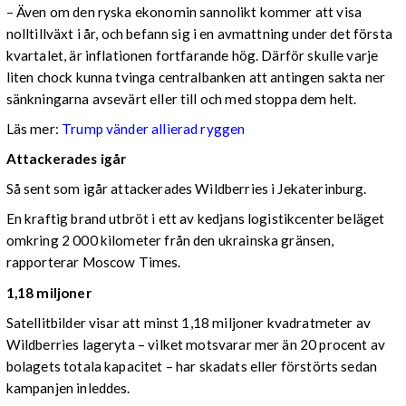
– Även om den ryska ekonomin sannolikt kommer att visa
nolltillväxt i år, och befann sig i en avmattning under det första
kvartalet, är inflationen fortfarande hög. Därför skulle varje
liten chock kunna tvinga centralbanken att antingen sakta ner
sänkningarna avsevärt eller till och med stoppa dem helt.
Läs mer:
Trump vänder allierad ryggen
Attackerades igår
Så sent som igår attackerades Wildberries i Jekaterinburg.
En kraftig brand utbröt i ett av kedjans logistikcenter beläget
omkring 2 000 kilometer från den ukrainska gränsen,
rapporterar Moscow Times.
1,18 miljoner
Satellitbilder visar att minst 1,18 miljoner kvadratmeter av
Wildberries lageryta – vilket motsvarar mer än 20 procent av
bolagets totala kapacitet – har skadats eller förstörts sedan
kampanjen inleddes.