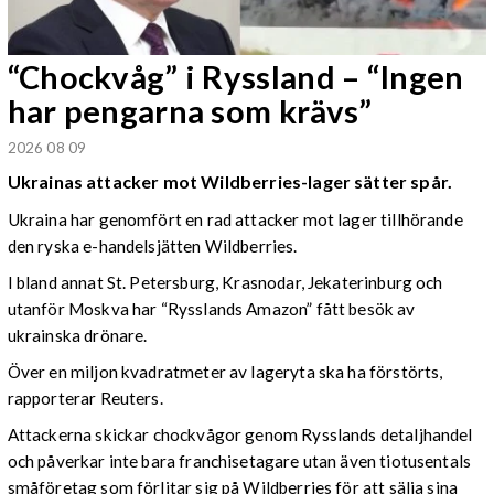
“Chockvåg” i Ryssland – “Ingen
har pengarna som krävs”
2026 08 09
Ukrainas attacker mot Wildberries-lager sätter spår.
Ukraina har genomfört en rad attacker mot lager tillhörande
den ryska e-handelsjätten Wildberries.
I bland annat St. Petersburg, Krasnodar, Jekaterinburg och
utanför Moskva har “Rysslands Amazon” fått besök av
ukrainska drönare.
Över en miljon kvadratmeter av lageryta ska ha förstörts,
rapporterar Reuters.
Attackerna skickar chockvågor genom Rysslands detaljhandel
och påverkar inte bara franchisetagare utan även tiotusentals
småföretag som förlitar sig på Wildberries för att sälja sina