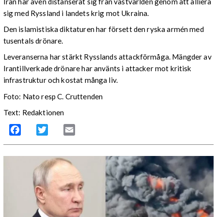
Iran har även distanserat sig från västvärlden genom att alliera
sig med Ryssland i landets krig mot Ukraina.
Den islamistiska diktaturen har försett den ryska armén med
tusentals drönare.
Leveranserna har stärkt Rysslands attackförmåga. Mängder av
Irantillverkade drönare har använts i attacker mot kritisk
infrastruktur och kostat många liv.
Foto: Nato resp C. Cruttenden
Text: Redaktionen
Facebook
Twitter
Email