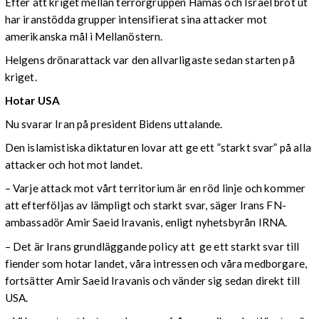
Efter att kriget mellan terrorgruppen Hamas och Israel bröt ut
har iranstödda grupper intensifierat sina attacker mot
amerikanska mål i Mellanöstern.
Helgens drönarattack var den allvarligaste sedan starten på
kriget.
Hotar USA
Nu svarar Iran på president Bidens uttalande.
Den islamistiska diktaturen lovar att ge ett ”starkt svar” på alla
attacker och hot mot landet.
– Varje attack mot vårt territorium är en röd linje och kommer
att efterföljas av lämpligt och starkt svar, säger Irans FN-
ambassadör Amir Saeid Iravanis, enligt nyhetsbyrån IRNA.
– Det är Irans grundläggande policy att ge ett starkt svar till
fiender som hotar landet, våra intressen och våra medborgare,
fortsätter Amir Saeid Iravanis och vänder sig sedan direkt till
USA.