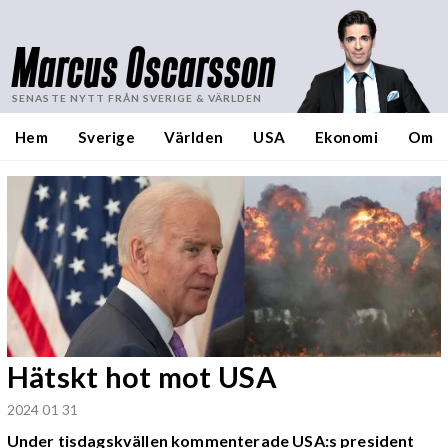
Marcus Oscarsson
SENASTE NYTT FRÅN SVERIGE & VÄRLDEN
Hem
Sverige
Världen
USA
Ekonomi
Om
Hätskt hot mot USA
2024 01 31
Under tisdagskvällen kommenterade USA:s president