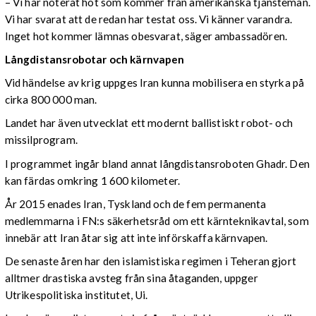
– Vi har noterat hot som kommer från amerikanska tjänstemän.
Vi har svarat att de redan har testat oss. Vi känner varandra.
Inget hot kommer lämnas obesvarat, säger ambassadören.
Långdistansrobotar och kärnvapen
Vid händelse av krig uppges Iran kunna mobilisera en styrka på
cirka 800 000 man.
Landet har även utvecklat ett modernt ballistiskt robot- och
missilprogram.
I programmet ingår bland annat långdistansroboten Ghadr. Den
kan färdas omkring 1 600 kilometer.
År 2015 enades Iran, Tyskland och de fem permanenta
medlemmarna i FN:s säkerhetsråd om ett kärnteknikavtal, som
innebär att Iran åtar sig att inte införskaffa kärnvapen.
De senaste åren har den islamistiska regimen i Teheran gjort
alltmer drastiska avsteg från sina åtaganden, uppger
Utrikespolitiska institutet, Ui.