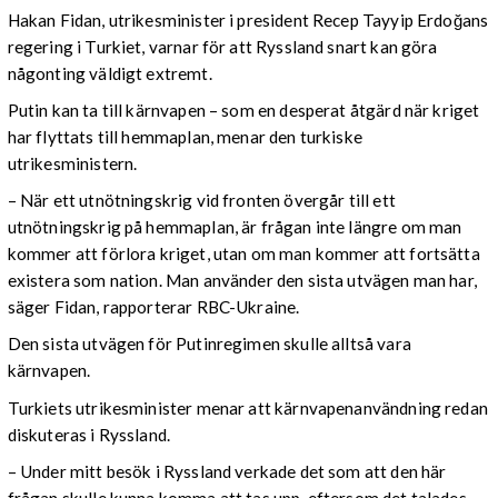
Hakan Fidan, utrikesminister i president Recep Tayyip Erdoğans
regering i Turkiet, varnar för att Ryssland snart kan göra
någonting väldigt extremt.
Putin kan ta till kärnvapen – som en desperat åtgärd när kriget
har flyttats till hemmaplan, menar den turkiske
utrikesministern.
– När ett utnötningskrig vid fronten övergår till ett
utnötningskrig på hemmaplan, är frågan inte längre om man
kommer att förlora kriget, utan om man kommer att fortsätta
existera som nation. Man använder den sista utvägen man har,
säger Fidan, rapporterar RBC-Ukraine.
Den sista utvägen för Putinregimen skulle alltså vara
kärnvapen.
Turkiets utrikesminister menar att kärnvapenanvändning redan
diskuteras i Ryssland.
– Under mitt besök i Ryssland verkade det som att den här
frågan skulle kunna komma att tas upp, eftersom det talades