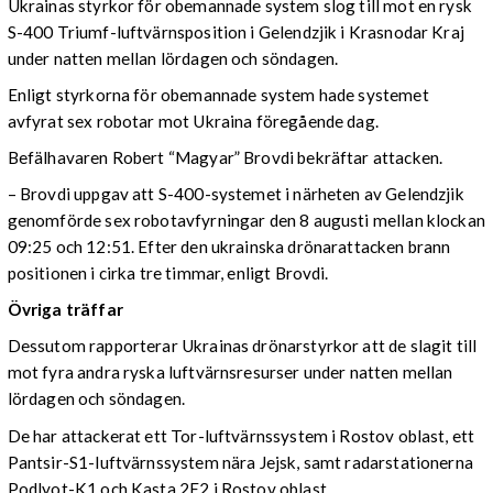
Ukrainas styrkor för obemannade system slog till mot en rysk
S-400 Triumf-luftvärnsposition i Gelendzjik i Krasnodar Kraj
under natten mellan lördagen och söndagen.
Enligt styrkorna för obemannade system hade systemet
avfyrat sex robotar mot Ukraina föregående dag.
Befälhavaren Robert “Magyar” Brovdi bekräftar attacken.
– Brovdi uppgav att S-400-systemet i närheten av Gelendzjik
genomförde sex robotavfyrningar den 8 augusti mellan klockan
09:25 och 12:51. Efter den ukrainska drönarattacken brann
positionen i cirka tre timmar, enligt Brovdi.
Övriga träffar
Dessutom rapporterar Ukrainas drönarstyrkor att de slagit till
mot fyra andra ryska luftvärnsresurser under natten mellan
lördagen och söndagen.
De har attackerat ett Tor-luftvärnssystem i Rostov oblast, ett
Pantsir-S1-luftvärnssystem nära Jejsk, samt radarstationerna
Podlyot-K1 och Kasta 2E2 i Rostov oblast.