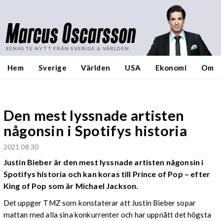
Marcus Oscarsson
SENASTE NYTT FRÅN SVERIGE & VÄRLDEN
Hem
Sverige
Världen
USA
Ekonomi
Om
Den mest lyssnade artisten
någonsin i Spotifys historia
2021 08 30
Justin Bieber är den mest lyssnade artisten någonsin i
Spotifys historia och kan koras till Prince of Pop – efter
King of Pop som är Michael Jackson.
Det uppger TMZ som konstaterar att Justin Bieber sopar
mattan med alla sina konkurrenter och har uppnått det högsta