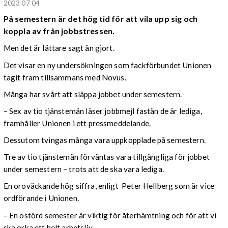
2023 07 04
På semestern är det hög tid för att vila upp sig och
koppla av från jobbstressen.
Men det är lättare sagt än gjort.
Det visar en ny undersökningen som fackförbundet Unionen
tagit fram tillsammans med Novus.
Många har svårt att släppa jobbet under semestern.
– Sex av tio tjänstemän läser jobbmejl fastän de är lediga,
framhåller Unionen i ett pressmeddelande.
Dessutom tvingas många vara uppkopplade på semestern.
Tre av tio tjänstemän förväntas vara tillgängliga för jobbet
under semestern – trots att de ska vara lediga.
En oroväckande hög siffra, enligt Peter Hellberg som är vice
ordförande i Unionen.
– En ostörd semester är viktig för återhämtning och för att vi
ska orka ett helt arbetsliv.