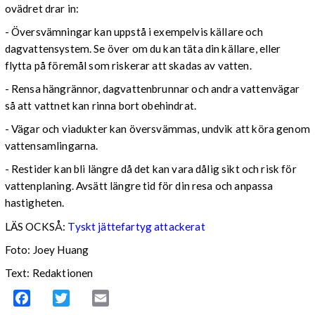
ovädret drar in:
- Översvämningar kan uppstå i exempelvis källare och
dagvattensystem. Se över om du kan täta din källare, eller
flytta på föremål som riskerar att skadas av vatten.
- Rensa hängrännor, dagvattenbrunnar och andra vattenvägar
så att vattnet kan rinna bort obehindrat.
- Vägar och viadukter kan översvämmas, undvik att köra genom
vattensamlingarna.
- Restider kan bli längre då det kan vara dålig sikt och risk för
vattenplaning. Avsätt längre tid för din resa och anpassa
hastigheten.
LÄS OCKSÅ:
Tyskt jättefartyg attackerat
Foto: Joey Huang
Text: Redaktionen
Facebook
Twitter
Email