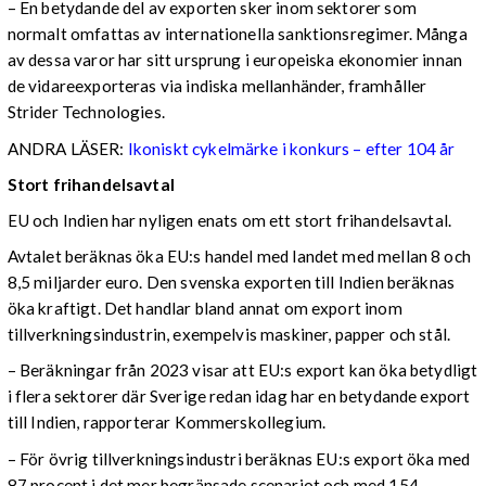
– En betydande del av exporten sker inom sektorer som
normalt omfattas av internationella sanktionsregimer. Många
av dessa varor har sitt ursprung i europeiska ekonomier innan
de vidareexporteras via indiska mellanhänder, framhåller
Strider Technologies.
ANDRA LÄSER:
Ikoniskt cykelmärke i konkurs – efter 104 år
Stort frihandelsavtal
EU och Indien har nyligen enats om ett stort frihandelsavtal.
Avtalet beräknas öka EU:s handel med landet med mellan 8 och
8,5 miljarder euro. Den svenska exporten till Indien beräknas
öka kraftigt. Det handlar bland annat om export inom
tillverkningsindustrin, exempelvis maskiner, papper och stål.
– Beräkningar från 2023 visar att EU:s export kan öka betydligt
i flera sektorer där Sverige redan idag har en betydande export
till Indien, rapporterar Kommerskollegium.
– För övrig tillverkningsindustri beräknas EU:s export öka med
87 procent i det mer begränsade scenariot och med 154