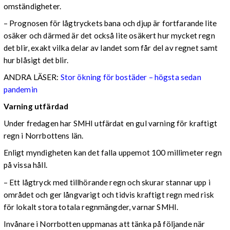
omständigheter.
– Prognosen för lågtryckets bana och djup är fortfarande lite
osäker och därmed är det också lite osäkert hur mycket regn
det blir, exakt vilka delar av landet som får del av regnet samt
hur blåsigt det blir.
ANDRA LÄSER:
Stor ökning för bostäder – högsta sedan
pandemin
Varning utfärdad
Under fredagen har SMHI utfärdat en gul varning för kraftigt
regn i Norrbottens län.
Enligt myndigheten kan det falla uppemot 100 millimeter regn
på vissa håll.
– Ett lågtryck med tillhörande regn och skurar stannar upp i
området och ger långvarigt och tidvis kraftigt regn med risk
för lokalt stora totala regnmängder, varnar SMHI.
Invånare i Norrbotten uppmanas att tänka på följande när