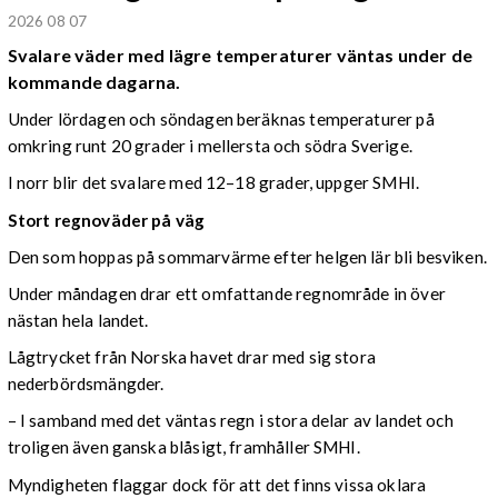
2026 08 07
Svalare väder med lägre temperaturer väntas under de
kommande dagarna.
Under lördagen och söndagen beräknas temperaturer på
omkring runt 20 grader i mellersta och södra Sverige.
I norr blir det svalare med 12–18 grader, uppger SMHI.
Stort regnoväder på väg
Den som hoppas på sommarvärme efter helgen lär bli besviken.
Under måndagen drar ett omfattande regnområde in över
nästan hela landet.
Lågtrycket från Norska havet drar med sig stora
nederbördsmängder.
– I samband med det väntas regn i stora delar av landet och
troligen även ganska blåsigt, framhåller SMHI.
Myndigheten flaggar dock för att det finns vissa oklara