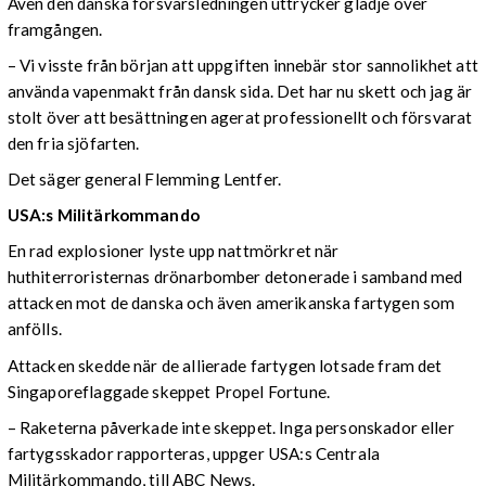
Även den danska försvarsledningen uttrycker glädje över
framgången.
– Vi visste från början att uppgiften innebär stor sannolikhet att
använda vapenmakt från dansk sida. Det har nu skett och jag är
stolt över att besättningen agerat professionellt och försvarat
den fria sjöfarten.
Det säger general Flemming Lentfer.
USA:s Militärkommando
En rad explosioner lyste upp nattmörkret när
huthiterroristernas drönarbomber detonerade i samband med
attacken mot de danska och även amerikanska fartygen som
anfölls.
Attacken skedde när de allierade fartygen lotsade fram det
Singaporeflaggade skeppet Propel Fortune.
– Raketerna påverkade inte skeppet. Inga personskador eller
fartygsskador rapporteras, uppger USA:s Centrala
Militärkommando, till ABC News.