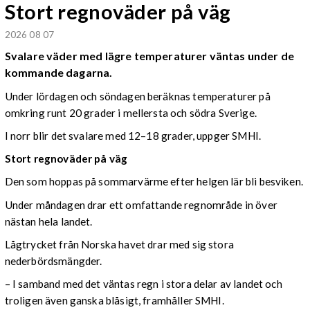
Stort regnoväder på väg
2026 08 07
Svalare väder med lägre temperaturer väntas under de
kommande dagarna.
Under lördagen och söndagen beräknas temperaturer på
omkring runt 20 grader i mellersta och södra Sverige.
I norr blir det svalare med 12–18 grader, uppger SMHI.
Stort regnoväder på väg
Den som hoppas på sommarvärme efter helgen lär bli besviken.
Under måndagen drar ett omfattande regnområde in över
nästan hela landet.
Lågtrycket från Norska havet drar med sig stora
nederbördsmängder.
– I samband med det väntas regn i stora delar av landet och
troligen även ganska blåsigt, framhåller SMHI.