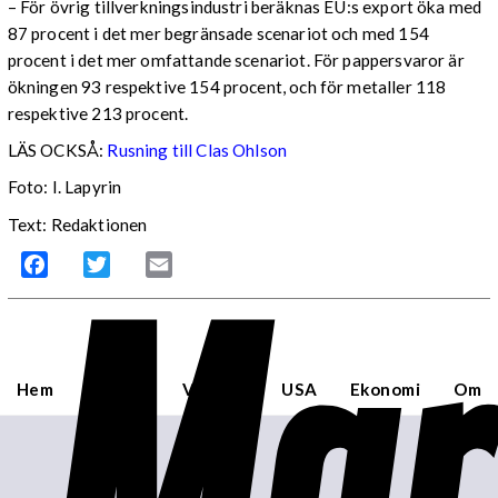
– För övrig tillverkningsindustri beräknas EU:s export öka med
87 procent i det mer begränsade scenariot och med 154
procent i det mer omfattande scenariot. För pappersvaror är
ökningen 93 respektive 154 procent, och för metaller 118
respektive 213 procent.
LÄS OCKSÅ:
Rusning till Clas Ohlson
Foto: I. Lapyrin
Text: Redaktionen
Mar
Facebook
Twitter
Email
Hem
Sverige
Världen
USA
Ekonomi
Om