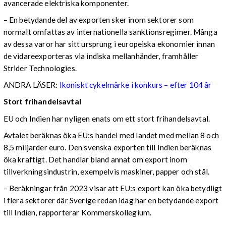
avancerade elektriska komponenter.
– En betydande del av exporten sker inom sektorer som
normalt omfattas av internationella sanktionsregimer. Många
av dessa varor har sitt ursprung i europeiska ekonomier innan
de vidareexporteras via indiska mellanhänder, framhåller
Strider Technologies.
ANDRA LÄSER:
Ikoniskt cykelmärke i konkurs – efter 104 år
Stort frihandelsavtal
EU och Indien har nyligen enats om ett stort frihandelsavtal.
Avtalet beräknas öka EU:s handel med landet med mellan 8 och
8,5 miljarder euro. Den svenska exporten till Indien beräknas
öka kraftigt. Det handlar bland annat om export inom
tillverkningsindustrin, exempelvis maskiner, papper och stål.
– Beräkningar från 2023 visar att EU:s export kan öka betydligt
i flera sektorer där Sverige redan idag har en betydande export
till Indien, rapporterar Kommerskollegium.