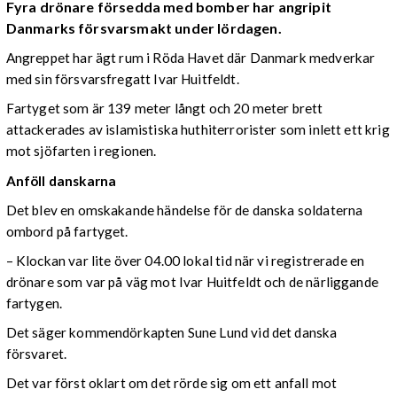
Fyra drönare försedda med bomber har angripit
Danmarks försvarsmakt under lördagen.
Angreppet har ägt rum i Röda Havet där Danmark medverkar
med sin försvarsfregatt Ivar Huitfeldt.
Fartyget som är 139 meter långt och 20 meter brett
attackerades av islamistiska huthiterrorister som inlett ett krig
mot sjöfarten i regionen.
Anföll danskarna
Det blev en omskakande händelse för de danska soldaterna
ombord på fartyget.
– Klockan var lite över 04.00 lokal tid när vi registrerade en
drönare som var på väg mot Ivar Huitfeldt och de närliggande
fartygen.
Det säger kommendörkapten Sune Lund vid det danska
försvaret.
Det var först oklart om det rörde sig om ett anfall mot