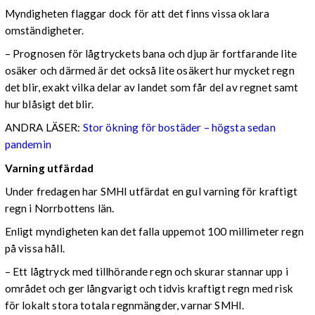
Myndigheten flaggar dock för att det finns vissa oklara
omständigheter.
– Prognosen för lågtryckets bana och djup är fortfarande lite
osäker och därmed är det också lite osäkert hur mycket regn
det blir, exakt vilka delar av landet som får del av regnet samt
hur blåsigt det blir.
ANDRA LÄSER:
Stor ökning för bostäder – högsta sedan
pandemin
Varning utfärdad
Under fredagen har SMHI utfärdat en gul varning för kraftigt
regn i Norrbottens län.
Enligt myndigheten kan det falla uppemot 100 millimeter regn
på vissa håll.
– Ett lågtryck med tillhörande regn och skurar stannar upp i
området och ger långvarigt och tidvis kraftigt regn med risk
för lokalt stora totala regnmängder, varnar SMHI.