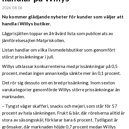
2026 08 06
Nu kommer glädjande nyheter för kunder som väljer att
handla i Willys butiker.
Lågprisjätten toppar en åtråvärd lista som publicerats av
jämförelsesajten Matpriskollen.
Listan handlar om vilka livsmedelsbutiker som genomfört
störst prissänkningar i juli.
Willys utklassar konkurrenterna med prissänkningar på 0,5
procent, medan ingen annan kedja sänkte mer än 0,1 procent.
Det rör sig dessuto om en bred prissänkning. Inom sexton
varukategorier genomförde Willys större prissänkningar än
marknaden.
– Tyngst väger skafferi, snacks och mejeri, som står för 57
procent av hela sänkningen. Frukt & bär, där rörelserna alltid är
stora av säsongsskäl, förklarar bara 6 procent. Tydligast är
grönsaker, där marknaden höjde 0,7 procent medan Willys