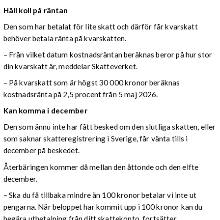
Håll koll på räntan
Den som har betalat för lite skatt och därför får kvarskatt
behöver betala ränta på kvarskatten.
– Från vilket datum kostnadsräntan beräknas beror på hur stor
din kvarskatt är, meddelar Skatteverket.
– På kvarskatt som är högst 30 000 kronor beräknas
kostnadsränta på 2,5 procent från 5 maj 2026.
Kan komma i december
Den som ännu inte har fått besked om den slutliga skatten, eller
som saknar skatteregistrering i Sverige, får vänta tills i
december på beskedet.
Återbäringen kommer då mellan den åttonde och den elfte
december.
– Ska du få tillbaka mindre än 100 kronor betalar vi inte ut
pengarna. När beloppet har kommit upp i 100 kronor kan du
begära utbetalning från ditt skattekonto, fortsätter