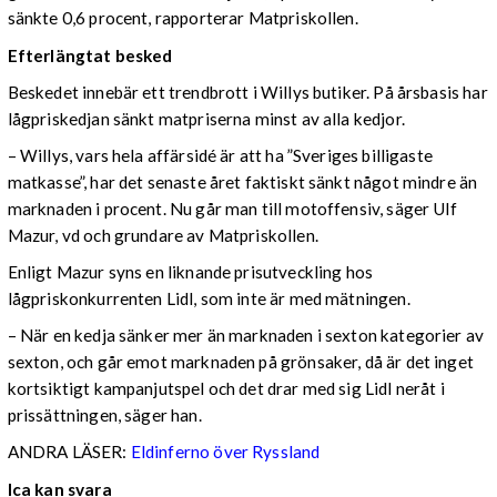
sänkte 0,6 procent, rapporterar Matpriskollen.
Efterlängtat besked
Beskedet innebär ett trendbrott i Willys butiker. På årsbasis har
lågpriskedjan sänkt matpriserna minst av alla kedjor.
– Willys, vars hela affärsidé är att ha ”Sveriges billigaste
matkasse”, har det senaste året faktiskt sänkt något mindre än
marknaden i procent. Nu går man till motoffensiv, säger Ulf
Mazur, vd och grundare av Matpriskollen.
Enligt Mazur syns en liknande prisutveckling hos
lågpriskonkurrenten Lidl, som inte är med mätningen.
– När en kedja sänker mer än marknaden i sexton kategorier av
sexton, och går emot marknaden på grönsaker, då är det inget
kortsiktigt kampanjutspel och det drar med sig Lidl neråt i
prissättningen, säger han.
ANDRA LÄSER:
Eldinferno över Ryssland
Ica kan svara