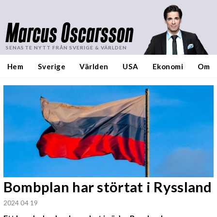
Marcus Oscarsson
SENASTE NYTT FRÅN SVERIGE & VÄRLDEN
Hem
Sverige
Världen
USA
Ekonomi
Om
Bombplan har störtat i Ryssland
2024 04 19