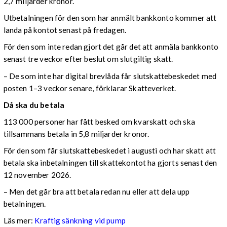
2,7 miljarder kronor.
Utbetalningen för den som har anmält bankkonto kommer att
landa på kontot senast på fredagen.
För den som inte redan gjort det går det att anmäla bankkonto
senast tre veckor efter beslut om slutgiltig skatt.
– De som inte har digital brevlåda får slutskattebeskedet med
posten 1–3 veckor senare, förklarar Skatteverket.
Då ska du betala
113 000 personer har fått besked om kvarskatt och ska
tillsammans betala in 5,8 miljarder kronor.
För den som får slutskattebeskedet i augusti och har skatt att
betala ska inbetalningen till skattekontot ha gjorts senast den
12 november 2026.
– Men det går bra att betala redan nu eller att dela upp
betalningen.
Läs mer:
Kraftig sänkning vid pump