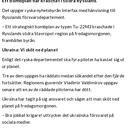
Ett bombplan har kraschat i södra Ryssland.
Det uppger ryska nyhetsbyrån Interfax med hänvisning till
Rysslands försvarsdepartement.
– Ett strategiskt bombplan av typen Tu-22M3 kraschade i
Rysslands södra Stavropol-region på fredagsmorgonen,
framhåller byrån.
Ukraina: Vi sköt ned planet
Enligt det ryska departementet ska fyra piloter ha kastat sig ut
ur planet.
Tre av dem uppges ha räddats medan sökandet efter den fjärde
fortsätter. Regionens guvernör Vladimir Valdimirov uppgav
senare att en av de räddade piloterna har dött.
Ukraina har tagit på sig ansvaret och säger att man sköt ned
planet på fredagsmorgonen.
– Bra jobbat krigare! uttrycker det ukrainska försvaret på
sociala medier.