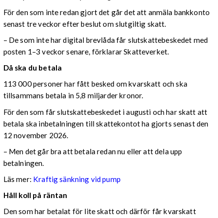
För den som inte redan gjort det går det att anmäla bankkonto
senast tre veckor efter beslut om slutgiltig skatt.
– De som inte har digital brevlåda får slutskattebeskedet med
posten 1–3 veckor senare, förklarar Skatteverket.
Då ska du betala
113 000 personer har fått besked om kvarskatt och ska
tillsammans betala in 5,8 miljarder kronor.
För den som får slutskattebeskedet i augusti och har skatt att
betala ska inbetalningen till skattekontot ha gjorts senast den
12 november 2026.
– Men det går bra att betala redan nu eller att dela upp
betalningen.
Läs mer:
Kraftig sänkning vid pump
Håll koll på räntan
Den som har betalat för lite skatt och därför får kvarskatt