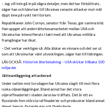
– Jag vill inte gå in på några detaljer, men det har förbättrats,
säger han och hänvisar till Ukrainas senaste attacker mot mål
djupt inne på ryskt territorium.
Republikanen John Cornyn, senator från Texas, ger samma bild.
Han uppger att underrättelsesamarbetet mellan USA och
Ukraina har intensifierats i takt med att Ukrainas militära
framgångar har ökat.
– Det verkar verkligen så. Alla älskar en vinnare och det ser ut
som att Ukraina har vänt utvecklingen, säger han till tidningen.
LÄS OCKSÅ:
Historisk återbetalning – USA skickar tillbaka 100
miljarder
Jätteanläggning attackerad
Under natten mot torsdagen har Ukraina slagit till mot flera
ryska oljeanläggningar. Bland annat har det stora
oljeraffinaderiet i staden Jaroslav träffats. Det är ett av
Rysslands fem största raffinaderier och producerar bland annat
diesel, bensin, flytande gas och flygbränsle.