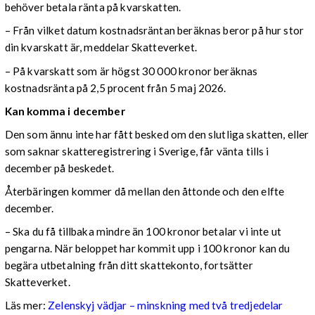
behöver betala ränta på kvarskatten.
– Från vilket datum kostnadsräntan beräknas beror på hur stor
din kvarskatt är, meddelar Skatteverket.
– På kvarskatt som är högst 30 000 kronor beräknas
kostnadsränta på 2,5 procent från 5 maj 2026.
Kan komma i december
Den som ännu inte har fått besked om den slutliga skatten, eller
som saknar skatteregistrering i Sverige, får vänta tills i
december på beskedet.
Återbäringen kommer då mellan den åttonde och den elfte
december.
– Ska du få tillbaka mindre än 100 kronor betalar vi inte ut
pengarna. När beloppet har kommit upp i 100 kronor kan du
begära utbetalning från ditt skattekonto, fortsätter
Skatteverket.
Läs mer:
Zelenskyj vädjar – minskning med två tredjedelar