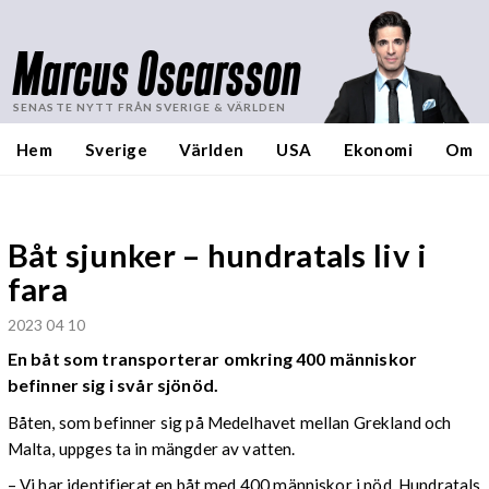
Marcus Oscarsson
SENASTE NYTT FRÅN SVERIGE & VÄRLDEN
Hem
Sverige
Världen
USA
Ekonomi
Om
Båt sjunker – hundratals liv i
fara
2023 04 10
En båt som transporterar omkring 400 människor
befinner sig i svår sjönöd.
Båten, som befinner sig på Medelhavet mellan Grekland och
Malta, uppges ta in mängder av vatten.
– Vi har identifierat en båt med 400 människor i nöd. Hundratals