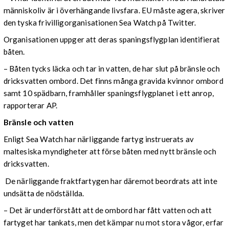
människoliv är i överhängande livsfara. EU måste agera, skriver
den tyska frivilligorganisationen Sea Watch på Twitter.
Organisationen uppger att deras spaningsflygplan identifierat
båten.
– Båten tycks läcka och tar in vatten, de har slut på bränsle och
dricksvatten ombord. Det finns många gravida kvinnor ombord
samt 10 spädbarn, framhåller spaningsflygplanet i ett anrop,
rapporterar AP.
Bränsle och vatten
Enligt Sea Watch har närliggande fartyg instruerats av
maltesiska myndigheter att förse båten med nytt bränsle och
dricksvatten.
De närliggande fraktfartygen har däremot beordrats att inte
undsätta de nödställda.
– Det är underförstått att de ombord har fått vatten och att
fartyget har tankats, men det kämpar nu mot stora vågor, erfar