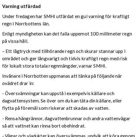
Varning utfärdad
Under fredagen har SMHI utfärdat en gul varning för kraftigt
regn i Norrbottens län.
Enligt myndigheten kan det falla uppemot 100 millimeter regn
på vissa håll.
– Ett lågtryck med tillhörande regn och skurar stannar upp i
området och ger långvarigt och tidvis kraftigt regn med risk
för lokalt stora totala regnmängder, varnar SMHI.
Invånare i Norrbotten uppmanas att tänka på följande när
ovädret drar in:
- Översvämningar kan uppstå i exempelvis källare och
dagvattensystem. Se över om du kan täta din källare, eller
flytta på föremål som riskerar att skadas av vatten.
- Rensa hängrännor, dagvattenbrunnar och andra vattenvägar
så att vattnet kan rinna bort obehindrat.
- Vägar och viadukter kan översvämmas, undvik att köra genom