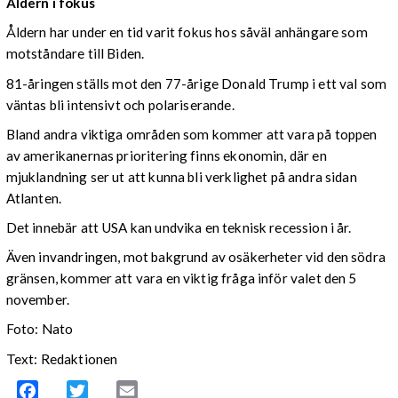
Åldern i fokus
Åldern har under en tid varit fokus hos såväl anhängare som
motståndare till Biden.
81-åringen ställs mot den 77-årige Donald Trump i ett val som
väntas bli intensivt och polariserande.
Bland andra viktiga områden som kommer att vara på toppen
av amerikanernas prioritering finns ekonomin, där en
mjuklandning ser ut att kunna bli verklighet på andra sidan
Atlanten.
Det innebär att USA kan undvika en teknisk recession i år.
Även invandringen, mot bakgrund av osäkerheter vid den södra
gränsen, kommer att vara en viktig fråga inför valet den 5
november.
Foto: Nato
Text: Redaktionen
Facebook
Twitter
Email