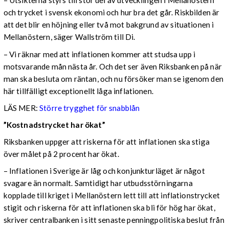
– Utsikterna styrs till stor del av utvecklingen i Mellanöstern
och trycket i svensk ekonomi och hur bra det går. Riskbilden är
att det blir en höjning eller två mot bakgrund av situationen i
Mellanöstern, säger Wallström till Di.
– Vi räknar med att inflationen kommer att studsa upp i
motsvarande mån nästa år. Och det ser även Riksbanken på när
man ska besluta om räntan, och nu försöker man se igenom den
här tillfälligt exceptionellt låga inflationen.
LÄS MER:
Större trygghet för snabblån
”Kostnadstrycket har ökat”
Riksbanken uppger att riskerna för att inflationen ska stiga
över målet på 2 procent har ökat.
– Inflationen i Sverige är låg och konjunkturläget är något
svagare än normalt. Samtidigt har utbudsstörningarna
kopplade till kriget i Mellanöstern lett till att inflationstrycket
stigit och riskerna för att inflationen ska bli för hög har ökat,
skriver centralbanken i sitt senaste penningpolitiska beslut från