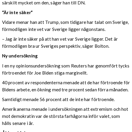
särskilt mycket om den, säger han till DN.
“Är inte säker”
Vidare menar han att Trump, som tidigare har talat om Sverige,
förmodligen inte vet var Sverige ligger någonstans.
– Jag är inte säker på att han vet var Sverige ligger. Det är
förmodligen bra ur Sveriges perspektiv, säger Bolton.
Ny undersökning
I en ny opinionsundersökning som Reuters har genomfört tycks
förtroendet för Joe Biden stiga marginellt.
40 procent av respondenterna menade att de har förtroende för
Bidens arbete, en ökning med tre procent sedan förra månaden.
Samtidigt menade 56 procent att de inte har förtroende.
Amerikanerna menade i undersökningen att extremism och hot
mot demokratin var de största farhågorna inför valet, som
hålls senare i år.