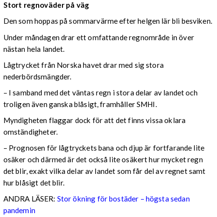
Stort regnoväder på väg
Den som hoppas på sommarvärme efter helgen lär bli besviken.
Under måndagen drar ett omfattande regnområde in över
nästan hela landet.
Lågtrycket från Norska havet drar med sig stora
nederbördsmängder.
– I samband med det väntas regn i stora delar av landet och
troligen även ganska blåsigt, framhåller SMHI.
Myndigheten flaggar dock för att det finns vissa oklara
omständigheter.
– Prognosen för lågtryckets bana och djup är fortfarande lite
osäker och därmed är det också lite osäkert hur mycket regn
det blir, exakt vilka delar av landet som får del av regnet samt
hur blåsigt det blir.
ANDRA LÄSER:
Stor ökning för bostäder – högsta sedan
pandemin