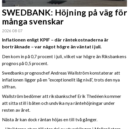
SWEDBANK: Höjning på väg för
många svenskar
2026 08 07
Inflationen enligt KPIF – där räntekostnaderna är
borträknade – var något högre än väntat i juli.
Den kom in på 0,7 procent i juli, vilket var högre än Riksbankens
prognos på 0,5 procent.
Swedbanks prognoschef Andreas Wallström konstaterar att
inflationen ligger på en ”exceptionellt låg nivå”, trots den nya
siffran.
Wallström bedömer att riksbankschef Erik Thedéen kommer
att sitta still i båten och undvika nya räntehöjningar under
resten av året.
Nästa år kan dock räntan höjas en till två gånger.