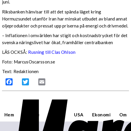
juni.
Riksbanken hänvisar till att det spända läget kring
Hormuzsundet utanför Iran har minskat utbudet av bland annat
oljeprodukter och pressat upp priserna på energi och drivmedel.
– Inflationen i omvärlden har stigit och kostnadstrycket för det
svenska näringslivet har ökat, framhåller centralbanken
LÄS OCKSÅ:
Rusning till Clas Ohlson
Foto: MarcusOscarsson.se
Text: Redaktionen
Facebook
Twitter
Email
Hem
Sverige
Världen
USA
Ekonomi
Om