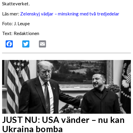
Skatteverket.
Läs mer:
Zelenskyj vädjar – minskning med två tredjedelar
Foto:
J. Leupe
Text: Redaktionen
Facebook
Twitter
Email
JUST NU: USA vänder – nu kan
Ukraina bomba