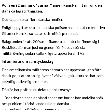
Polisen i Danmark "varnar" amerikansk militär för den
danska lagstiftningen.
Det rapporterar flera danska medier.
Enligt uppgifter ska den danska polisen ha delat ut en broschyr
till amerikanska soldater och militärpersonal.
Bakgrunden är att 200 amerikanska soldater befinner sig i
Roskilde, där man just nu genomför Natos största
militärövning sedan kalla kriget, rapporterar TV2.
Informerar om samtyckeslag
Den amerikanska militärens närvaro har uppenbarligen fått
dansk polis att oroa sig över såväl vanliga kulturkrockar som
betydligt allvarligare saker.
Därför har polisen nu delat ut en broschyr.
– Broschyren handlar bland annat om hur de kan undvika bråk
och problem i förhållande till den danska
samtyckeslagstiftningen, uppger kanalen.