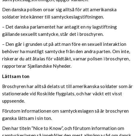
Den danska polisen oroar sig alltså för att amerikanska
soldater inte känner till samtyckeslagstiftningen.
– Det danska parlamentet har antagit en ny lagstiftning
gällande sexuellt samtycke, står det i broschyren.
– Den går i grunden ut på att man före en sexuell interaktion
behöver ha muntligt samtycke från den andra parten. Om inte,
riskerar du att åtalas för våldtäkt, varnar polisen i broschyren,
rapporterar Sjællandske Nyheder.
Lättsam ton
Broschyren har alltså delats ut till amerikanska soldater som är
stationerade vid Roskilde flygplats, och har väckt ett visst
uppseende.
Förutom informationen om samtyckeslagen så är broschyren
ganska lättsam i sin ton.
Den har titeln ”Nice to Know”, och förutom information om
samtyckeslagen så innehåller den mest allmänna råd om dansk