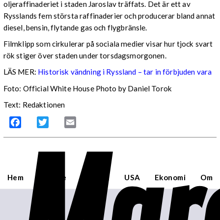
oljeraffinaderiet i staden Jaroslav träffats. Det är ett av
Rysslands fem största raffinaderier och producerar bland annat
diesel, bensin, flytande gas och flygbränsle.
Filmklipp som cirkulerar på sociala medier visar hur tjock svart
rök stiger över staden under torsdagsmorgonen.
LÄS MER:
Historisk vändning i Ryssland – tar in förbjuden vara
Foto: Official White House Photo by Daniel Torok
Text: Redaktionen
Mar
Facebook
Twitter
Email
Hem
Sverige
Världen
USA
Ekonomi
Om