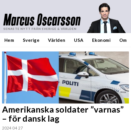
Marcus Oscarsson
SENASTE NYTT FRÅN SVERIGE & VÄRLDEN
Hem
Sverige
Världen
USA
Ekonomi
Om
Amerikanska soldater ”varnas”
– för dansk lag
2024 04 27