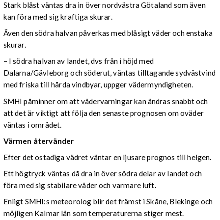
Stark blåst väntas dra in över nordvästra Götaland som även
kan föra med sig kraftiga skurar.
Även den södra halvan påverkas med blåsigt väder och enstaka
skurar.
– I södra halvan av landet, dvs från i höjd med
Dalarna/Gävleborg och söderut, väntas tilltagande sydvästvind
med friska till hårda vindbyar, uppger vädermyndigheten.
SMHI påminner om att vädervarningar kan ändras snabbt och
att det är viktigt att följa den senaste prognosen om oväder
väntas i området.
Värmen återvänder
Efter det ostadiga vädret väntar en ljusare prognos till helgen.
Ett högtryck väntas då dra in över södra delar av landet och
föra med sig stabilare väder och varmare luft.
Enligt SMHI:s meteorolog blir det främst i Skåne, Blekinge och
möjligen Kalmar län som temperaturerna stiger mest.