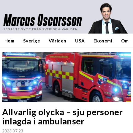
Marcus Oscarsson
SENASTE NYTT FRÅN SVERIGE & VÄRLDEN
Hem
Sverige
Världen
USA
Ekonomi
Om
Allvarlig olycka – sju personer
inlagda i ambulanser
2023 07 23