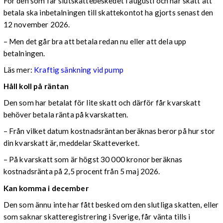
För den som får slutskattebeskedet i augusti och har skatt att
betala ska inbetalningen till skattekontot ha gjorts senast den
12 november 2026.
– Men det går bra att betala redan nu eller att dela upp
betalningen.
Läs mer:
Kraftig sänkning vid pump
Håll koll på räntan
Den som har betalat för lite skatt och därför får kvarskatt
behöver betala ränta på kvarskatten.
– Från vilket datum kostnadsräntan beräknas beror på hur stor
din kvarskatt är, meddelar Skatteverket.
– På kvarskatt som är högst 30 000 kronor beräknas
kostnadsränta på 2,5 procent från 5 maj 2026.
Kan komma i december
Den som ännu inte har fått besked om den slutliga skatten, eller
som saknar skatteregistrering i Sverige, får vänta tills i