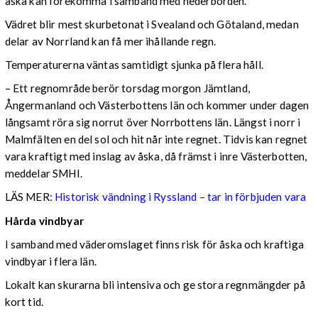
åska kan förekomma i samband med nederbörden.
Vädret blir mest skurbetonat i Svealand och Götaland, medan
delar av Norrland kan få mer ihållande regn.
Temperaturerna väntas samtidigt sjunka på flera håll.
– Ett regnområde berör torsdag morgon Jämtland,
Ångermanland och Västerbottens län och kommer under dagen
långsamt röra sig norrut över Norrbottens län. Längst i norr i
Malmfälten en del sol och hit når inte regnet. Tidvis kan regnet
vara kraftigt med inslag av åska, då främst i inre Västerbotten,
meddelar SMHI.
LÄS MER:
Historisk vändning i Ryssland – tar in förbjuden vara
Hårda vindbyar
I samband med väderomslaget finns risk för åska och kraftiga
vindbyar i flera län.
Lokalt kan skurarna bli intensiva och ge stora regnmängder på
kort tid.