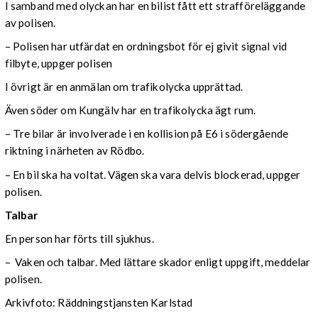
I samband med olyckan har en bilist fått ett strafföreläggande
av polisen.
– Polisen har utfärdat en ordningsbot för ej givit signal vid
filbyte, uppger polisen
I övrigt är en anmälan om trafikolycka upprättad.
Även söder om Kungälv har en trafikolycka ägt rum.
– Tre bilar är involverade i en kollision på E6 i södergående
riktning i närheten av Rödbo.
– En bil ska ha voltat. Vägen ska vara delvis blockerad, uppger
polisen.
Talbar
En person har förts till sjukhus.
– Vaken och talbar. Med lättare skador enligt uppgift, meddelar
polisen.
Arkivfoto: Räddningstjansten Karlstad