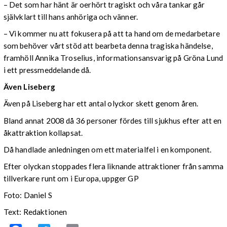
– Det som har hänt är oerhört tragiskt och våra tankar går
självklart till hans anhöriga och vänner.
– Vi kommer nu att fokusera på att ta hand om de medarbetare
som behöver vårt stöd att bearbeta denna tragiska händelse,
framhöll Annika Troselius, informationsansvarig på Gröna Lund
i ett pressmeddelande då.
Även Liseberg
Även på Liseberg har ett antal olyckor skett genom åren.
Bland annat 2008 då 36 personer fördes till sjukhus efter att en
åkattraktion kollapsat.
Då handlade anledningen om ett materialfel i en komponent.
Efter olyckan stoppades flera liknande attraktioner från samma
tillverkare runt om i Europa, uppger GP
Foto: Daniel S
Text: Redaktionen