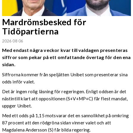
Mardrömsbesked för
Tidöpartierna
2026 08 06
Med endast några veckor kvar till valdagen presenteras
siffror som pekar på ett omfattande övertag för den ena
sidan.
Siffrorna kommer från speljätten Unibet som presenterar sina
odds inför valet.
Det är ingen rolig läsning för regeringen. Enligt oddsen är det
nästintill klart att oppositionen (S+V+MP+C) får flest mandat,
uppger Unibet.
Med ett odds på 1,15 motsvarar det en sannolikhet på omkring
87 procent att den rödgröna sidan vinner valet och att
Magdalena Andersson (S) får bilda regering.