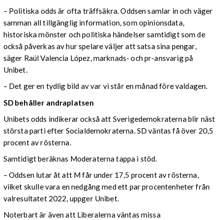
– Politiska odds är ofta träffsäkra. Oddsen samlar in och väger
samman all tillgänglig information, som opinionsdata,
historiska mönster och politiska händelser samtidigt som de
också påverkas av hur spelare väljer att satsa sina pengar,
säger Raúl Valencia López, marknads- och pr-ansvarig på
Unibet.
– Det ger en tydlig bild av var vi står en månad före valdagen.
SD behåller andraplatsen
Unibets odds indikerar också att Sverigedemokraterna blir näst
största parti efter Socialdemokraterna. SD väntas få över 20,5
procent av rösterna.
Samtidigt beräknas Moderaterna tappa i stöd.
– Oddsen lutar åt att M får under 17,5 procent av rösterna,
vilket skulle vara en nedgång med ett par procentenheter från
valresultatet 2022, uppger Unibet.
Noterbart är även att Liberalerna väntas missa