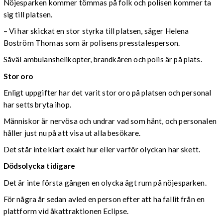
Nöjesparken kommer tömmas på folk och polisen kommer ta
sig till platsen.
– Vi har skickat en stor styrka till platsen, säger Helena
Boström Thomas som är polisens presstalesperson.
Såväl ambulanshelikopter, brandkåren och polis är på plats.
Stor oro
Enligt uppgifter har det varit stor oro på platsen och personal
har setts bryta ihop.
Människor är nervösa och undrar vad som hänt, och personalen
håller just nu på att visa ut alla besökare.
Det står inte klart exakt hur eller varför olyckan har skett.
Dödsolycka tidigare
Det är inte första gången en olycka ägt rum på nöjesparken.
För några år sedan avled en person efter att ha fallit från en
plattform vid åkattraktionen Eclipse.