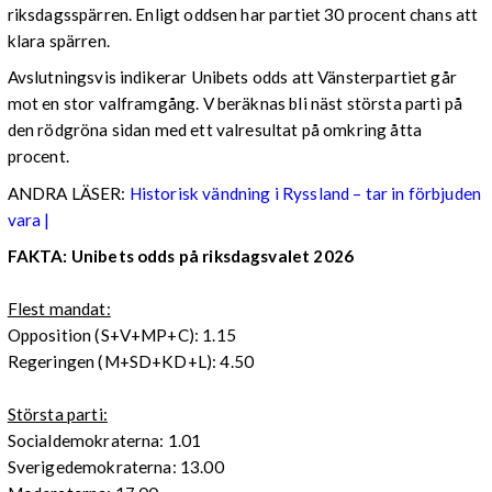
riksdagsspärren. Enligt oddsen har partiet 30 procent chans att
klara spärren.
Avslutningsvis indikerar Unibets odds att Vänsterpartiet går
mot en stor valframgång. V beräknas bli näst största parti på
den rödgröna sidan med ett valresultat på omkring åtta
procent.
ANDRA LÄSER:
Historisk vändning i Ryssland – tar in förbjuden
vara |
FAKTA: Unibets odds på riksdagsvalet 2026
Flest mandat:
Opposition (S+V+MP+C): 1.15
Regeringen (M+SD+KD+L): 4.50
Största parti:
Socialdemokraterna: 1.01
Sverigedemokraterna: 13.00