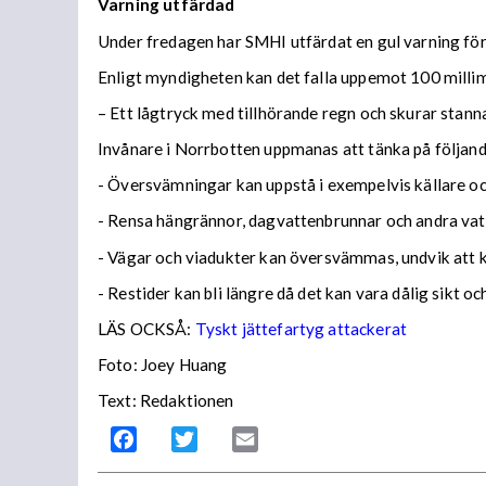
Varning utfärdad
Under fredagen har SMHI utfärdat en gul varning för 
Enligt myndigheten kan det falla uppemot 100 millime
– Ett lågtryck med tillhörande regn och skurar stann
Invånare i Norrbotten uppmanas att tänka på följa
- Översvämningar kan uppstå i exempelvis källare och
- Rensa hängrännor, dagvattenbrunnar och andra vatt
- Vägar och viadukter kan översvämmas, undvik att
- Restider kan bli längre då det kan vara dålig sikt o
LÄS OCKSÅ:
Tyskt jättefartyg attackerat
Foto: Joey Huang
Text: Redaktionen
Facebook
Twitter
Email