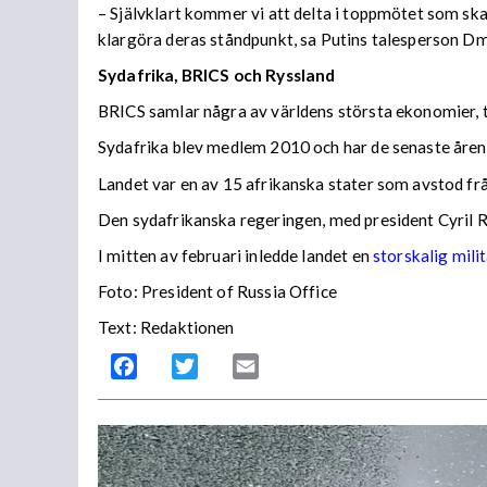
– Självklart kommer vi att delta i toppmötet som ska
klargöra deras ståndpunkt, sa Putins talesperson Dmit
Sydafrika, BRICS och Ryssland
BRICS samlar några av världens största ekonomier, ti
Sydafrika blev medlem 2010 och har de senaste åren 
Landet var en av 15 afrikanska stater som avstod fr
Den sydafrikanska regeringen, med president Cyril Ram
I mitten av februari inledde landet en
storskalig mili
Foto: President of Russia Office
Text: Redaktionen
Facebook
Twitter
Email