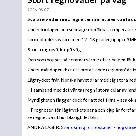
2026 08 07
Svalare väder med lägre temperaturer väntas
Under lördagen och söndagen beräknas temperaturer 
I norr blir det svalare med 12–18 grader, uppger SMH
Stort regnoväder på väg
Den som hoppas på sommarvärme efter helgen lär bl
Under måndagen drar ett omfattande regnområde in 
Lågtrycket från Norska havet drar med sig stora n
– I samband med det väntas regn i stora delar av lan
Myndigheten flaggar dock för att det finns vissa ok
– Prognosen för lågtryckets bana och djup är fortfara
av regnet samt hur blåsigt det blir.
ANDRA LÄSER:
Stor ökning för bostäder – högsta 