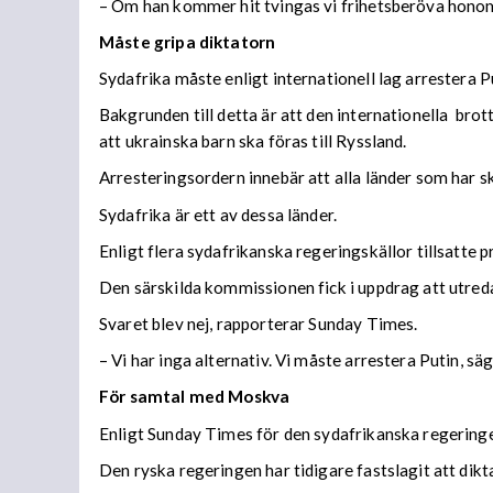
– Om han kommer hit tvingas vi frihetsberöva honom
Måste gripa diktatorn
Sydafrika måste enligt internationell lag arrestera 
Bakgrunden till detta är att den internationella bro
att ukrainska barn ska föras till Ryssland.
Arresteringsordern innebär att alla länder som har s
Sydafrika är ett av dessa länder.
Enligt flera sydafrikanska regeringskällor tillsatte 
Den särskilda kommissionen fick i uppdrag att utreda
Svaret blev nej, rapporterar Sunday Times.
– Vi har inga alternativ. Vi måste arrestera Putin, säg
För samtal med Moskva
Enligt Sunday Times för den sydafrikanska regeringe
Den ryska regeringen har tidigare fastslagit att dik