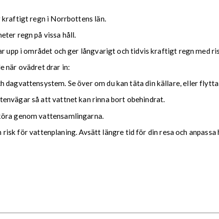
kraftigt regn i Norrbottens län.
ter regn på vissa håll.
ar upp i området och ger långvarigt och tidvis kraftigt regn med r
nde när ovädret drar in:
 dagvattensystem. Se över om du kan täta din källare, eller flytta
envägar så att vattnet kan rinna bort obehindrat.
 köra genom vattensamlingarna.
ch risk för vattenplaning. Avsätt längre tid för din resa och anpassa