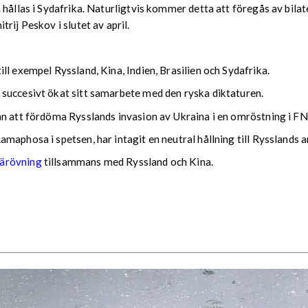
 hållas i Sydafrika. Naturligtvis kommer detta att föregås av bil
rij Peskov i slutet av april.
ll exempel Ryssland, Kina, Indien, Brasilien och Sydafrika.
succesivt ökat sitt samarbete med den ryska diktaturen.
ån att fördöma Rysslands invasion av Ukraina i en omröstning i FN
aphosa i spetsen, har intagit en neutral hållning till Rysslands an
tärövning
tillsammans med Ryssland och Kina.