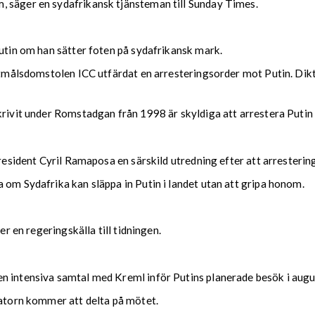
, säger en sydafrikansk tjänsteman till Sunday Times.
Putin om han sätter foten på sydafrikansk mark.
ttmålsdomstolen ICC utfärdat en arresteringsorder mot Putin. Dikt
krivit under Romstadgan från 1998 är skyldiga att arrestera Putin 
president Cyril Ramaposa en särskild utredning efter att arresterin
 om Sydafrika kan släppa in Putin i landet utan att gripa honom.
er en regeringskälla till tidningen.
n intensiva samtal med Kreml inför Putins planerade besök i augu
tatorn kommer att delta på mötet.