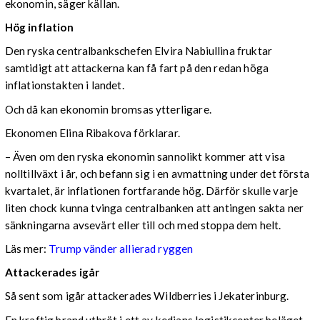
ekonomin, säger källan.
Hög inflation
Den ryska centralbankschefen Elvira Nabiullina fruktar
samtidigt att attackerna kan få fart på den redan höga
inflationstakten i landet.
Och då kan ekonomin bromsas ytterligare.
Ekonomen Elina Ribakova förklarar.
– Även om den ryska ekonomin sannolikt kommer att visa
nolltillväxt i år, och befann sig i en avmattning under det första
kvartalet, är inflationen fortfarande hög. Därför skulle varje
liten chock kunna tvinga centralbanken att antingen sakta ner
sänkningarna avsevärt eller till och med stoppa dem helt.
Läs mer:
Trump vänder allierad ryggen
Attackerades igår
Så sent som igår attackerades Wildberries i Jekaterinburg.
En kraftig brand utbröt i ett av kedjans logistikcenter beläget