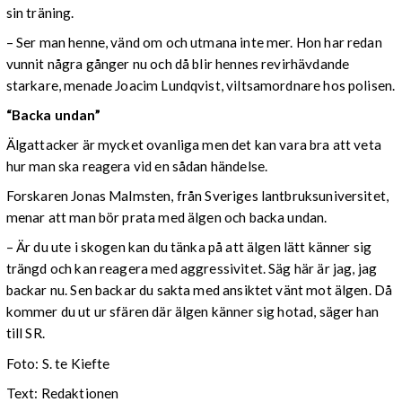
sin träning.
– Ser man henne, vänd om och utmana inte mer. Hon har redan
vunnit några gånger nu och då blir hennes revirhävdande
starkare, menade Joacim Lundqvist, viltsamordnare hos polisen.
“Backa undan”
Älgattacker är mycket ovanliga men det kan vara bra att veta
hur man ska reagera vid en sådan händelse.
Forskaren Jonas Malmsten, från Sveriges lantbruksuniversitet,
menar att man bör prata med älgen och backa undan.
– Är du ute i skogen kan du tänka på att älgen lätt känner sig
trängd och kan reagera med aggressivitet. Säg här är jag, jag
backar nu. Sen backar du sakta med ansiktet vänt mot älgen. Då
kommer du ut ur sfären där älgen känner sig hotad, säger han
till SR.
Foto: S. te Kiefte
Text: Redaktionen