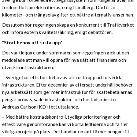
Sverige bör förbereda ett avgiftssystem som fungerar även när
fordonsflottan elektrifieras, enligt Lindberg. Därför är
kilometer- och trängselavgifter ett bättre alternativ, anser han.
Dessutom bör regeringen skapa en konkurrent till Trafikverket
och införa extern kvalitetssäkring, enligt debattören.
”Stort behov att rusta upp”
Det var tidigare under sommaren som regeringen gick ut och
meddelade att man vill öppna för nya sätt att finansiera och
utveckla infrastrukturen.
– Sverige har ett stort behov av att rusta upp och utveckla
infrastrukturen. Efter decennier av eftersatt underhåll behöver
nya arbetssätt som ger mer infrastruktur för skattebetalarnas
pengar prövas, sade infrastruktur- och bostadsminister
Andreas Carlson (KD) i ett uttalande.
– Med bättre kostnadskontroll, tydliga prioriteringar och
effektivare genomförande kan vi korta ledtiderna och få fler
viktiga projekt på plats. Det handlar om att få mer pengar till