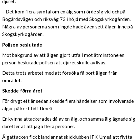
djuret.
– Det kom flera samtal om en älg som rörde sig vid och på
Bogårdsvägen och riksväg 73 i höjd med Skogskyrkogården.
Några av personerna som ringde hade även sett älgen inne på
Skogskyrkogården.
Polisen beslutade
Mot bakgrund av att älgen gjort utfall mot åtminstone en
person beslutade polisen att djuret skulle avlivas.
Detta trots arbetet med att försöka få bort älgen från
området.
Skedde förra året
För drygt ett år sedan skedde flera händelser som involverade
älgar på kort tid i Umeå.
En kvinna attackerades då av en älg, och samma älg ägnade sig
därefter åt att jaga flera personer.
Älgattacken fick bland annat skidklubben IFK Umeå att flytta