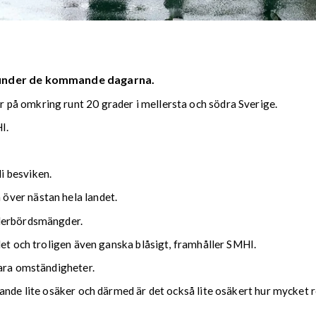
 under de kommande dagarna.
på omkring runt 20 grader i mellersta och södra Sverige.
I.
i besviken.
över nästan hela landet.
ederbördsmängder.
det och troligen även ganska blåsigt, framhåller SMHI.
lara omständigheter.
nde lite osäker och därmed är det också lite osäkert hur mycket reg