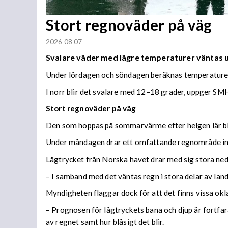
Stort regnoväder på väg
2026 08 07
Svalare väder med lägre temperaturer väntas
Under lördagen och söndagen beräknas temperaturer 
I norr blir det svalare med 12–18 grader, uppger SMH
Stort regnoväder på väg
Den som hoppas på sommarvärme efter helgen lär bl
Under måndagen drar ett omfattande regnområde in 
Lågtrycket från Norska havet drar med sig stora n
– I samband med det väntas regn i stora delar av lan
Myndigheten flaggar dock för att det finns vissa ok
– Prognosen för lågtryckets bana och djup är fortfara
av regnet samt hur blåsigt det blir.