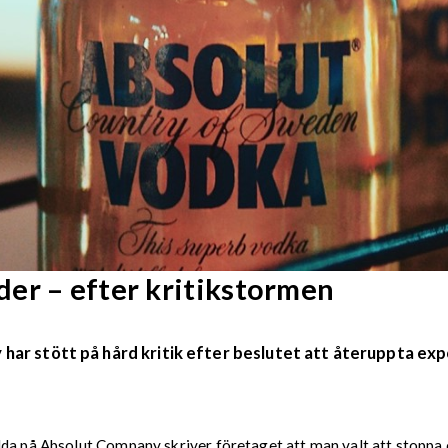
er – efter kritikstormen
r stött på hård kritik efter beslutet att återuppta expo
lda på Absolut Company skriver företaget att man valt att stoppa 