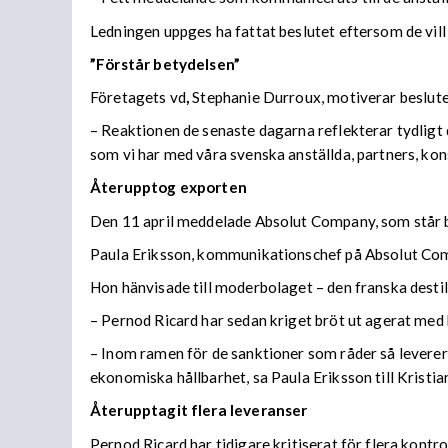
Ledningen uppges ha fattat beslutet eftersom de vill 
”Förstår betydelsen”
Företagets vd
,
Stephanie Durroux, motiverar beslutet
– Reaktionen de senaste dagarna reflekterar tydligt d
som vi har med våra svenska anställda, partners, kon
Återupptog exporten
Den 11 april meddelade Absolut Company, som står b
Paula Eriksson, kommunikationschef på Absolut Com
Hon hänvisade till moderbolaget – den franska desti
– Pernod Ricard har sedan kriget bröt ut agerat med 
– Inom ramen för de sanktioner som råder så levere
ekonomiska hållbarhet, sa Paula Eriksson till Kristia
Återupptagit flera leveranser
Pernod Ricard har tidigare kritiserat för flera kontr