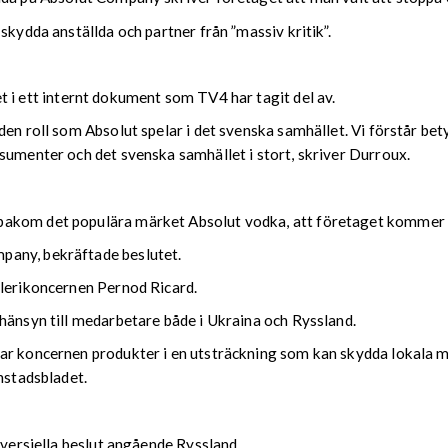
skydda anställda och partner från ”massiv kritik”.
 i ett internt dokument som TV4 har tagit del av.
en roll som Absolut spelar i det svenska samhället. Vi förstår bety
sumenter och det svenska samhället i stort, skriver Durroux.
akom det populära märket Absolut vodka, att företaget kommer at
pany, bekräftade beslutet.
llerikoncernen Pernod Ricard.
hänsyn till medarbetare både i Ukraina och Ryssland.
rar koncernen produkter i en utsträckning som kan skydda lokala 
nstadsbladet.
oversiella beslut angående Ryssland.