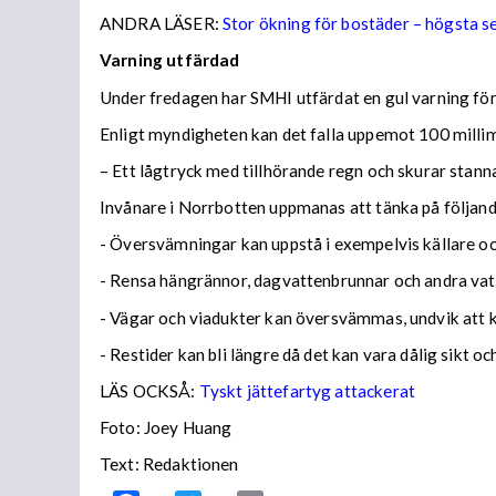
ANDRA LÄSER:
Stor ökning för bostäder – högsta 
Varning utfärdad
Under fredagen har SMHI utfärdat en gul varning för 
Enligt myndigheten kan det falla uppemot 100 millime
– Ett lågtryck med tillhörande regn och skurar stann
Invånare i Norrbotten uppmanas att tänka på följa
- Översvämningar kan uppstå i exempelvis källare och
- Rensa hängrännor, dagvattenbrunnar och andra vatt
- Vägar och viadukter kan översvämmas, undvik att
- Restider kan bli längre då det kan vara dålig sikt o
LÄS OCKSÅ:
Tyskt jättefartyg attackerat
Foto: Joey Huang
Text: Redaktionen