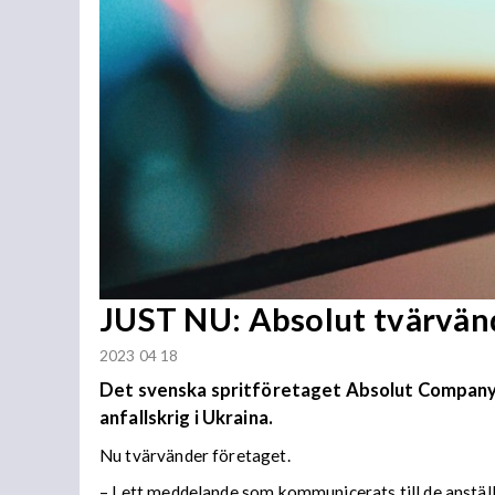
JUST NU: Absolut tvärvänd
2023 04 18
Det svenska spritföretaget Absolut Company ha
anfallskrig i Ukraina.
Nu tvärvänder företaget.
– I ett meddelande som kommunicerats till de anstäl