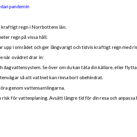
sedan pandemin
kraftigt regn i Norrbottens län.
ter regn på vissa håll.
ar upp i området och ger långvarigt och tidvis kraftigt regn med r
nde när ovädret drar in:
 dagvattensystem. Se över om du kan täta din källare, eller flytta
envägar så att vattnet kan rinna bort obehindrat.
 köra genom vattensamlingarna.
ch risk för vattenplaning. Avsätt längre tid för din resa och anpassa