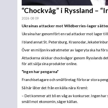
“Chockvåg” i Ryssland – “
2026 08 09
Ukrainas attacker mot Wildberries-lager sätter
Ukraina har genomfört en rad attacker mot lager til
I bland annat St. Petersburg, Krasnodar, Jekaterinb
Över en miljon kvadratmeter av lageryta ska ha förs
Attackerna skickar chockvågor genom Rysslands detal
för att sälja sina produkter online.
“Ingen har pengarna”
Franchisetagare och småföretag förlorar stora peng
Så här låter det från en källa nära Kreml:
– Det kommer att bli en våg av konkurser. Ingen har s
smäll mot ekonomin, säger källan.