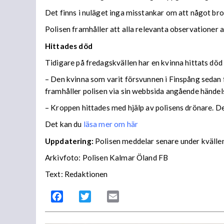
Det finns i nuläget inga misstankar om att något bro
Polisen framhåller att alla relevanta observationer
Hittades död
Tidigare på fredagskvällen har en kvinna hittats död 
– Den kvinna som varit försvunnen i Finspång sedan 
framhåller polisen via sin webbsida angående händel
– Kroppen hittades med hjälp av polisens drönare. D
Det kan du
läsa mer om här
Uppdatering:
Polisen meddelar senare under kvällen
Arkivfoto: Polisen Kalmar Öland FB
Text: Redaktionen
Facebook
Twitter
Email