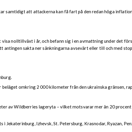
r samtidigt att attackerna kan få fart på den redan höga inflation
a nolltillväxt i år, och befann sig i en avmattning under det förs
att antingen sakta ner sänkningarna avsevärt eller till och med sto
nburg.
nter beläget omkring 2 000 kilometer från den ukrainska gränsen, 
eter av Wildberries lageryta – vilket motsvarar mer än 20 procent 
ts i Jekaterinburg, Izhevsk, St. Petersburg, Krasnodar, Ryazan, P