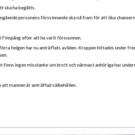
tt ska ha begåtts.
 angående personens försvinnande ska nå fram för att öka chansern
i Finspång efter att ha varit försvunnen.
förra helgen har nu anträffats avliden. Kroppen hittades under fr
sen.
et finns ingen misstanke om brott och närmast anhöriga har under
 att mannen är anträffad välbehållen.