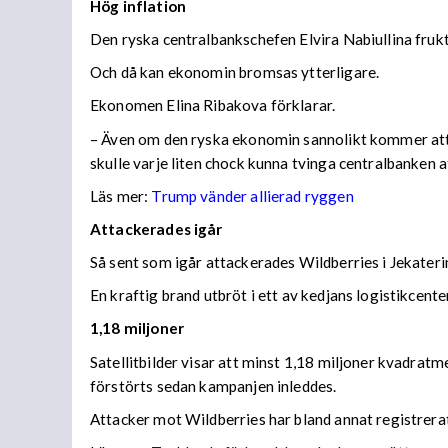
Hög inflation
Den ryska centralbankschefen Elvira Nabiullina frukta
Och då kan ekonomin bromsas ytterligare.
Ekonomen Elina Ribakova förklarar.
– Även om den ryska ekonomin sannolikt kommer att vis
skulle varje liten chock kunna tvinga centralbanken 
Läs mer:
Trump vänder allierad ryggen
Attackerades igår
Så sent som igår attackerades Wildberries i Jekateri
En kraftig brand utbröt i ett av kedjans logistikce
1,18 miljoner
Satellitbilder visar att minst 1,18 miljoner kvadratm
förstörts sedan kampanjen inleddes.
Attacker mot Wildberries har bland annat registrera