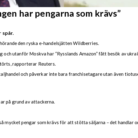
Ingen har pengarna som krävs”
 spår.
lhörande den ryska e-handelsjätten Wildberries.
urg och utanför Moskva har “Rysslands Amazon” fått besök av ukra
törts, rapporterar Reuters.
jhandel och påverkar inte bara franchisetagare utan även tiotus
ar på grund av attackerna.
å mycket pengar som krävs för att stötta säljarna – det handlar om