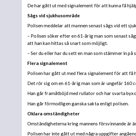
De har gått ut med signalement för att kunna få hjäl
Sågs vid sjukhusområde
Polisen meddelar att mannen senast sågs vid ett sj
–
Polisen söker efter en 61-årig man som senast såg
att han kan hittas så snart som möjligt.
– Ser du eller har du sett en man som stämmer in på
Flera signalement
Polisen har gått ut med flera signalement för att få 
Det rör sig om en 61-årig man som är ungefär 160 c
Han går framåtböjd med rullator och har svarta byxor
Han går förmodligen ganska sakta enligt polisen.
Oklara omständigheter
Omständigheterna kring mannens försvinnande är än
Polisen har inte gått ut med några uppgifter angåend