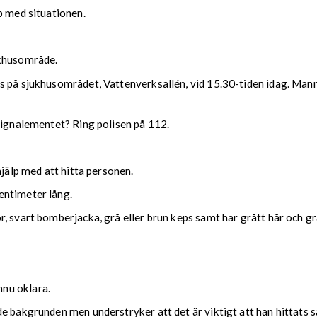
p med situationen.
ukhusområde.
s på sjukhusområdet, Vattenverksallén, vid 15.30-tiden idag. Man
 signalementet? Ring polisen på 112.
hjälp med att hitta personen.
entimeter lång.
, svart bomberjacka, grå eller brun keps samt har grått hår och gr
nu oklara.
e bakgrunden men understryker att det är viktigt att han hittats s