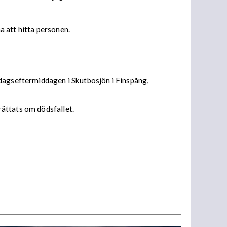
a att hitta personen.
edagseftermiddagen i Skutbosjön i Finspång,
rättats om dödsfallet.