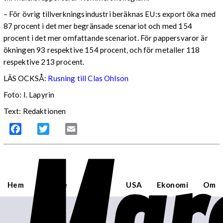
– För övrig tillverkningsindustri beräknas EU:s export öka med
87 procent i det mer begränsade scenariot och med 154
procent i det mer omfattande scenariot. För pappersvaror är
ökningen 93 respektive 154 procent, och för metaller 118
respektive 213 procent.
LÄS OCKSÅ:
Rusning till Clas Ohlson
Foto: I. Lapyrin
Text: Redaktionen
Facebook
Twitter
Email
Hem
Sverige
Världen
USA
Ekonomi
Om