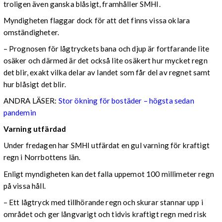
troligen även ganska blåsigt, framhåller SMHI.
Myndigheten flaggar dock för att det finns vissa oklara
omständigheter.
– Prognosen för lågtryckets bana och djup är fortfarande lite
osäker och därmed är det också lite osäkert hur mycket regn
det blir, exakt vilka delar av landet som får del av regnet samt
hur blåsigt det blir.
ANDRA LÄSER:
Stor ökning för bostäder – högsta sedan
pandemin
Varning utfärdad
Under fredagen har SMHI utfärdat en gul varning för kraftigt
regn i Norrbottens län.
Enligt myndigheten kan det falla uppemot 100 millimeter regn
på vissa håll.
– Ett lågtryck med tillhörande regn och skurar stannar upp i
området och ger långvarigt och tidvis kraftigt regn med risk