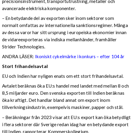
precisionsinstrument, transportutrustning, metaller och
avancerade elektriska komponenter.
– En betydande del av exporten sker inom sektorer som
normalt omfattas av internationella sanktionsregimer. Många
av dessa varor har sitt ursprung i europeiska ekonomier innan
de vidareexporteras via indiska mellanhänder, framhåller
Strider Technologies.
ANDRA LÄSER:
Ikoniskt cykelmärke i konkurs – efter 104 år
Stort frihandelsavtal
EU och Indien har nyligen enats om ett stort frihandelsavtal.
Avtalet beräknas öka EU:s handel med landet med mellan 8 och
8,5 miljarder euro. Den svenska exporten till Indien beräknas
öka kraftigt. Det handlar bland annat om export inom
tillverkningsindustrin, exempelvis maskiner, papper och stål.
– Beräkningar från 2023 visar att EU:s export kan öka betydligt
i flera sektorer där Sverige redan idag har en betydande export
till Indien, rapporterar Kommerskollegium.