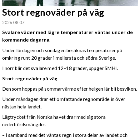
Stort regnoväder på väg
2026 08 07
Svalare väder med lägre temperaturer väntas under de
kommande dagarna.
Under lördagen och söndagen beräknas temperaturer på
omkring runt 20 grader i mellersta och södra Sverige.
I norr blir det svalare med 12–18 grader, uppger SMHI.
Stort regnoväder på väg
Den som hoppas på sommarvärme efter helgen lär bli besviken.
Under måndagen drar ett omfattande regnområde in över
nästan hela landet.
Lågtrycket från Norska havet drar med sig stora
nederbördsmängder.
– I samband med det väntas regn i stora delar av landet och