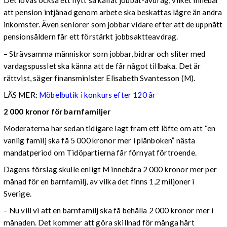
Det lovas också ett nytt så kallat jobbat-avdrag, vilket innebär
att pension intjänad genom arbete ska beskattas lägre än andra
inkomster. Även seniorer som jobbar vidare efter att de uppnått
pensionsåldern får ett förstärkt jobbsaktteavdrag.
–
Strävsamma människor som jobbar, bidrar och sliter med
vardagspusslet ska känna att de får något tillbaka. Det är
rättvist, säger finansminister Elisabeth Svantesson (M).
LÄS MER:
Möbelbutik i konkurs efter 120 år
2 000 kronor för barnfamiljer
Moderaterna har sedan tidigare lagt fram ett löfte om att “en
vanlig familj ska få 5 000 kronor mer i plånboken” nästa
mandatperiod om Tidöpartierna får förnyat förtroende.
Dagens förslag skulle enligt M innebära 2 000 kronor mer per
månad för en barnfamilj, av vilka det finns 1,2 miljoner i
Sverige.
– Nu vill vi att en barnfamilj ska få behålla 2 000 kronor mer i
månaden. Det kommer att göra skillnad för många hårt