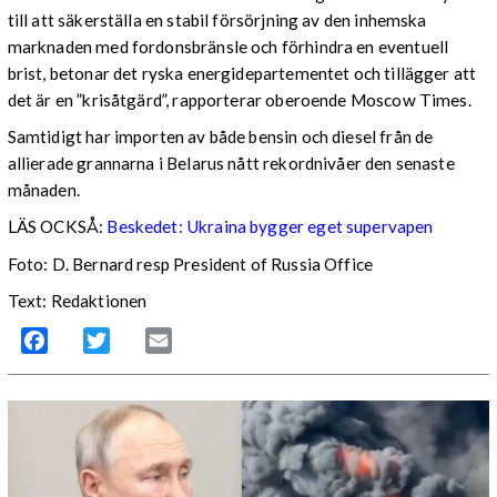
till att säkerställa en stabil försörjning av den inhemska
marknaden med fordonsbränsle och förhindra en eventuell
brist, betonar det ryska energidepartementet och tillägger att
det är en ”krisåtgärd”, rapporterar oberoende Moscow Times.
Samtidigt har importen av både bensin och diesel från de
allierade grannarna i Belarus nått rekordnivåer den senaste
månaden.
LÄS OCKSÅ:
Beskedet: Ukraina bygger eget supervapen
Foto: D. Bernard resp President of Russia Office
Text: Redaktionen
Facebook
Twitter
Email