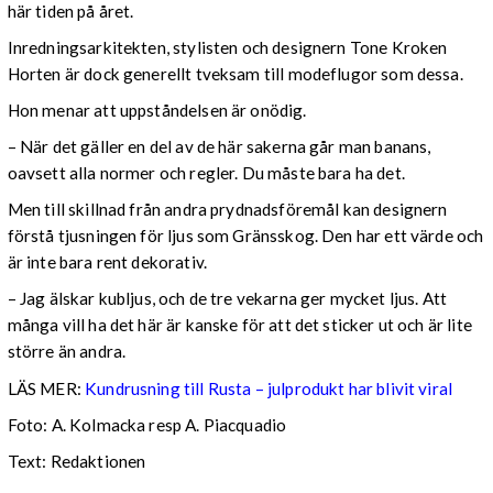
här tiden på året.
Inredningsarkitekten, stylisten och designern Tone Kroken
Horten är dock generellt tveksam till modeflugor som dessa.
Hon menar att uppståndelsen är onödig.
– När det gäller en del av de här sakerna går man banans,
oavsett alla normer och regler. Du måste bara ha det.
Men till skillnad från andra prydnadsföremål kan designern
förstå tjusningen för ljus som Gränsskog. Den har ett värde och
är inte bara rent dekorativ.
– J
ag älskar kubljus, och de tre vekarna ger mycket ljus. Att
många vill ha det här är kanske för att det sticker ut och är lite
större än andra.
LÄS MER:
Kundrusning till Rusta – julprodukt har blivit viral
Foto: A. Kolmacka resp A. Piacquadio
Text: Redaktionen