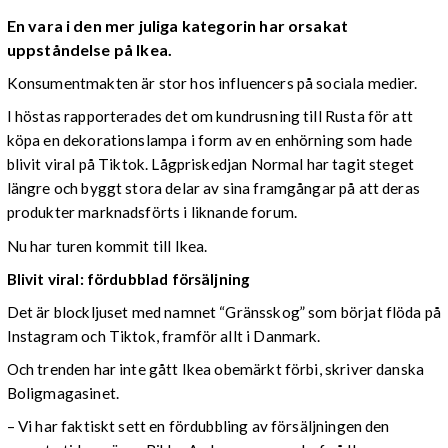
En vara i den mer juliga kategorin har orsakat
uppståndelse på Ikea.
Konsumentmakten är stor hos influencers på sociala medier.
I höstas rapporterades det om kundrusning till Rusta för att
köpa en dekorationslampa i form av en enhörning som hade
blivit viral på Tiktok. L
ågpriskedjan Normal har tagit steget
längre och byggt stora delar av sina framgångar på att deras
produkter marknadsförts i liknande forum.
Nu har turen kommit till Ikea.
Blivit viral: fördubblad försäljning
Det är blockljuset med namnet “Gränsskog” som börjat flöda på
Instagram och Tiktok, framför allt i Danmark.
Och trenden har inte gått Ikea obemärkt förbi, skriver danska
Boligmagasinet.
– Vi har faktiskt sett en fördubbling av försäljningen den