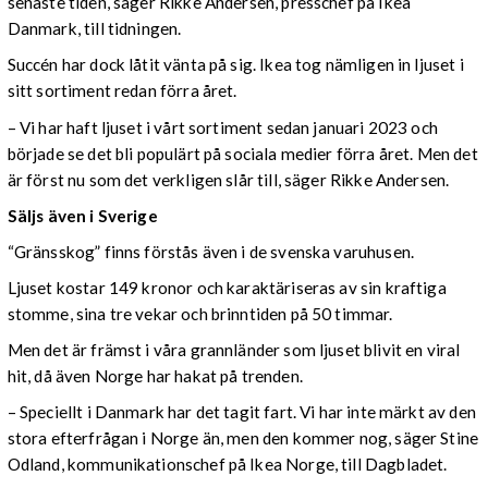
senaste tiden, säger Rikke Andersen, presschef på Ikea
Danmark, till tidningen.
Succén har dock låtit vänta på sig. Ikea tog nämligen in ljuset i
sitt sortiment redan förra året.
–
Vi har haft ljuset i vårt sortiment sedan januari 2023 och
började se det bli populärt på sociala medier förra året. Men det
är först nu som det verkligen slår till, säger Rikke Andersen.
Säljs även i Sverige
“Gränsskog” finns förstås även i de svenska varuhusen.
Ljuset kostar 149 kronor och karaktäriseras av sin kraftiga
stomme, sina tre vekar och brinntiden på 50 timmar.
Men det är främst i våra grannländer som ljuset blivit en viral
hit, då även Norge har hakat på trenden.
– Speciellt i Danmark har det tagit fart. Vi har inte märkt av den
stora efterfrågan i Norge än, men den kommer nog, säger Stine
Odland, kommunikationschef på Ikea Norge, till Dagbladet.