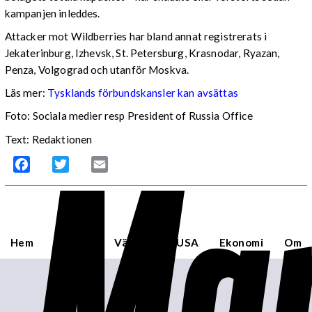
kampanjen inleddes.
Attacker mot Wildberries har bland annat registrerats i
Jekaterinburg, Izhevsk, St. Petersburg, Krasnodar, Ryazan,
Penza, Volgograd och utanför Moskva.
Läs mer:
Tysklands förbundskansler kan avsättas
Foto:
Sociala medier resp President of Russia Office
Mar
Text: Redaktionen
Facebook
Twitter
Email
Hem
Sverige
Världen
USA
Ekonomi
Om