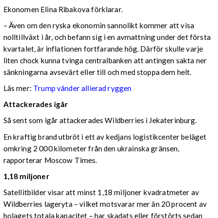
Ekonomen Elina Ribakova förklarar.
– Även om den ryska ekonomin sannolikt kommer att visa
nolltillväxt i år, och befann sig i en avmattning under det första
kvartalet, är inflationen fortfarande hög. Därför skulle varje
liten chock kunna tvinga centralbanken att antingen sakta ner
sänkningarna avsevärt eller till och med stoppa dem helt.
Läs mer:
Trump vänder allierad ryggen
Attackerades igår
Så sent som igår attackerades Wildberries i Jekaterinburg.
En kraftig brand utbröt i ett av kedjans logistikcenter beläget
omkring 2 000 kilometer från den ukrainska gränsen,
rapporterar Moscow Times.
1,18 miljoner
Satellitbilder visar att minst 1,18 miljoner kvadratmeter av
Wildberries lageryta – vilket motsvarar mer än 20 procent av
bolagets totala kapacitet – har skadats eller förstörts sedan