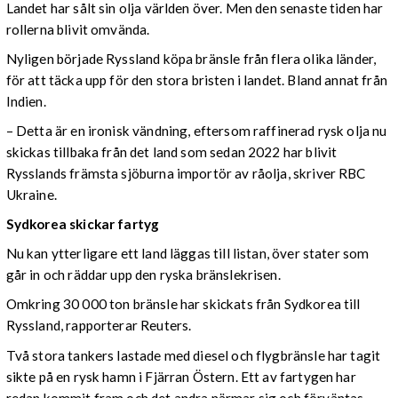
Landet har sålt sin olja världen över. Men den senaste tiden har
rollerna blivit omvända.
Nyligen började Ryssland köpa bränsle från flera olika länder,
för att täcka upp för den stora bristen i landet. Bland annat från
Indien.
– Detta är en ironisk vändning, eftersom raffinerad rysk olja nu
skickas tillbaka från det land som sedan 2022 har blivit
Rysslands främsta sjöburna importör av råolja, skriver RBC
Ukraine.
Sydkorea skickar fartyg
Nu kan ytterligare ett land läggas till listan, över stater som
går in och räddar upp den ryska bränslekrisen.
Omkring 30 000 ton bränsle har skickats från Sydkorea till
Ryssland, rapporterar Reuters.
Två stora tankers lastade med diesel och flygbränsle har tagit
sikte på en rysk hamn i Fjärran Östern. Ett av fartygen har
redan kommit fram och det andra närmar sig och förväntas