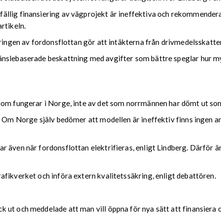
llig finansiering av vägprojekt är ineffektiva och rekommenderar
rtikeln.
eringen av fordonsflottan gör att intäkterna från drivmedelsskatte
änslebaserade beskattning med avgifter som bättre speglar hur my
som fungerar i Norge, inte av det som norrmännen har dömt ut som
. Om Norge själv bedömer att modellen är ineffektiv finns ingen anl
 även när fordonsflottan elektrifieras, enligt Lindberg. Därför är
fikverket och införa extern kvalitetssäkring, enligt debattören.
ut och meddelade att man vill öppna för nya sätt att finansiera o