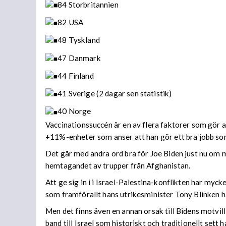
84 Storbritannien
82 USA
48 Tyskland
47 Danmark
44 Finland
41 Sverige (2 dagar sen statistik)
40 Norge
Vaccinationssuccén är en av flera faktorer som gör a
+11%-enheter som anser att han gör ett bra jobb so
Det går med andra ord bra för Joe Biden just nu om ma
hemtagandet av trupper från Afghanistan.
Att ge sig in i i Israel-Palestina-konflikten har mycke
som framförallt hans utrikesminister Tony Blinken ha 
Men det finns även en annan orsak till Bidens motvill
band till Israel som historiskt och traditionellt sett 