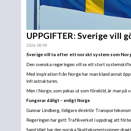
UPPGIFTER: Sverige vill 
2026 08 09
Sverige vill ta efter ett norskt system som Norge
Den svenska regeringen vill se ett stort systemskift
Med inspiration från Norge har man bland annat öppn
infrastrukturen.
Men i Norge, som pekas ut som förebild, är man på vä
Fungerar dåligt – enligt Norge
Gunnar Lindberg, tidigare direktör Transportekonomi
Regeringen har gett Trafikverket i uppdrag att förb
Samtidigt har den norska Skattekommissionen dragit s