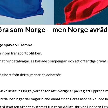
göra som Norge – men Norge avråd
 själva vill lämna.
e inom transportpolitiken.
at för betalvägar, så kallade bompengar, och att offentlig-privat
g bort från detta, menar en debattör.
skt Institut Norge, varnar för att Sverige är på väg att upprepa m
ereda lösningar där vägar bland annat finansieras med så kallade 
lutsatsen att det systemet fungerar dåligt, skriver Lindberg i en