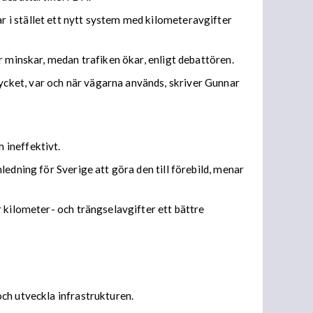
 i stället ett nytt system med kilometeravgifter
r minskar, medan trafiken ökar, enligt debattören.
cket, var och när vägarna används, skriver Gunnar
 ineffektivt.
edning för Sverige att göra den till förebild, menar
 kilometer- och trängselavgifter ett bättre
ch utveckla infrastrukturen.