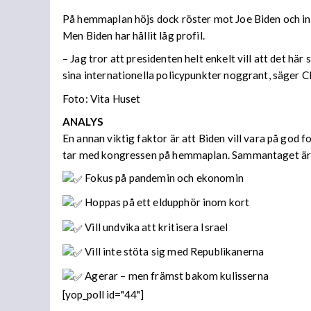
På hemmaplan höjs dock röster mot Joe Biden och inte
Men Biden har hållit låg profil.
– Jag tror att presidenten helt enkelt vill att det 
sina internationella policypunkter noggrant, säger C
Foto: Vita Huset
ANALYS
En annan viktig faktor är att Biden vill vara på god
tar med kongressen på hemmaplan. Sammantaget är bla
Fokus på pandemin och ekonomin
Hoppas på ett eldupphör inom kort
Vill undvika att kritisera Israel
Vill inte stöta sig med Republikanerna
Agerar – men främst bakom kulisserna
[yop_poll id="44"]