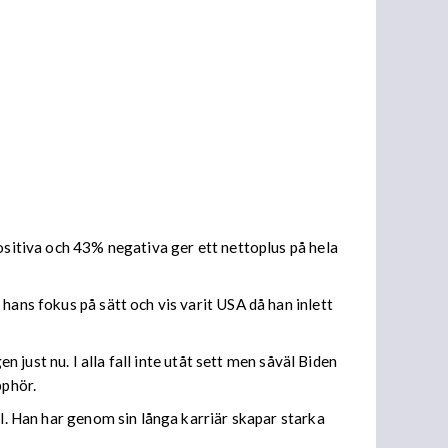
ositiva och 43% negativa ger ett nettoplus på hela
hans fokus på sätt och vis varit USA då han inlett
n just nu. I alla fall inte utåt sett men såväl Biden
pphör.
el. Han har genom sin långa karriär skapar starka