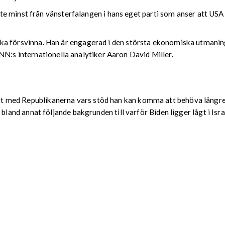
 minst från vänsterfalangen i hans eget parti som anser att USA b
här ska försvinna. Han är engagerad i den största ekonomiska utman
NN:s internationella analytiker Aaron David Miller.
 fot med Republikanerna vars stöd han kan komma att behöva längre f
nd annat följande bakgrunden till varför Biden ligger lågt i Isra