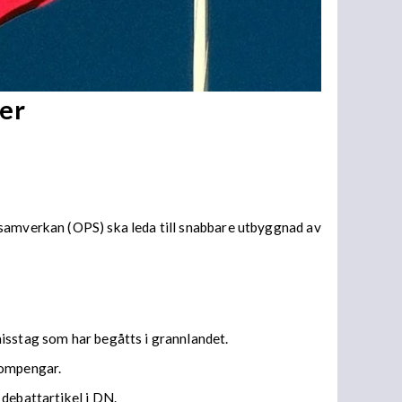
er
 samverkan (OPS) ska leda till snabbare utbyggnad av
isstag som har begåtts i grannlandet.
bompengar.
 debattartikel i DN.