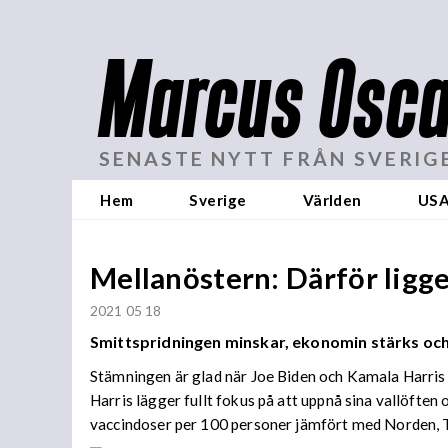
Marcus Osca
SENASTE NYTT FRÅN SVERIG
Hem
Sverige
Världen
US
Mellanöstern: Därför ligge
2021 05 18
Smittspridningen minskar, ekonomin stärks och p
Stämningen är glad när Joe Biden och Kamala Harris p
Harris lägger fullt fokus på att uppnå sina vallöft
vaccindoser per 100 personer jämfört med Norden, T