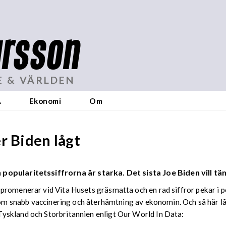
rsson
E & VÄRLDEN
A
Ekonomi
Om
r Biden lågt
opularitetssiffrorna är starka. Det sista Joe Biden vill tän
romenerar vid Vita Husets gräsmatta och en rad siffror pekar i po
en om snabb vaccinering och återhämtning av ekonomin. Och så här l
yskland och Storbritannien enligt Our World In Data: