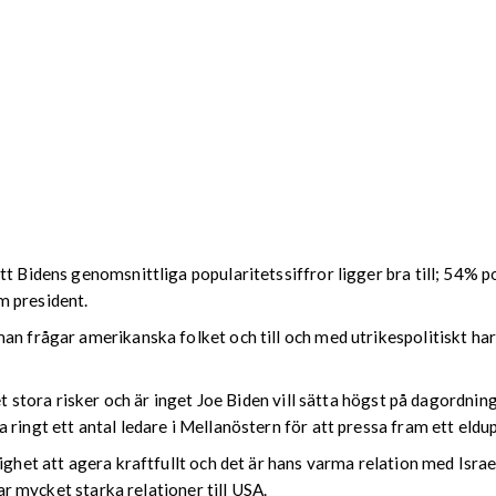
tt Bidens genomsnittliga popularitetssiffror ligger bra till; 54% p
m president.
n frågar amerikanska folket och till och med utrikespolitiskt har 
t stora risker och är inget Joe Biden vill sätta högst på dagordninge
ringt ett antal ledare i Mellanöstern för att pressa fram ett eldu
ighet att agera kraftfullt och det är hans varma relation med Isra
har mycket starka relationer till USA.