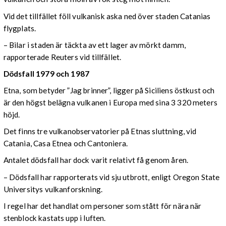
Vid det tillfället föll vulkanisk aska ned över staden Catanias
flygplats.
– Bilar i staden är täckta av ett lager av mörkt damm,
rapporterade Reuters vid tillfället.
Dödsfall 1979 och 1987
Etna, som betyder ”Jag brinner”, ligger på Siciliens östkust och
är den högst belägna vulkanen i Europa med sina 3 320 meters
höjd.
Det finns tre vulkanobservatorier på Etnas sluttning, vid
Catania, Casa Etnea och Cantoniera.
Antalet dödsfall har dock varit relativt få genom åren.
– Dödsfall har rapporterats vid sju utbrott, enligt Oregon State
Universitys vulkanforskning.
I regel har det handlat om personer som stått för nära när
stenblock kastats upp i luften.