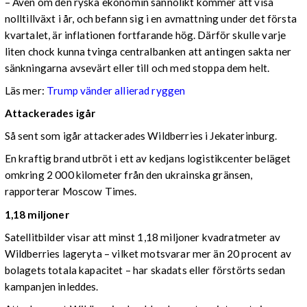
– Även om den ryska ekonomin sannolikt kommer att visa
nolltillväxt i år, och befann sig i en avmattning under det första
kvartalet, är inflationen fortfarande hög. Därför skulle varje
liten chock kunna tvinga centralbanken att antingen sakta ner
sänkningarna avsevärt eller till och med stoppa dem helt.
Läs mer:
Trump vänder allierad ryggen
Attackerades igår
Så sent som igår attackerades Wildberries i Jekaterinburg.
En kraftig brand utbröt i ett av kedjans logistikcenter beläget
omkring 2 000 kilometer från den ukrainska gränsen,
rapporterar Moscow Times.
1,18 miljoner
Satellitbilder visar att minst 1,18 miljoner kvadratmeter av
Wildberries lageryta – vilket motsvarar mer än 20 procent av
bolagets totala kapacitet – har skadats eller förstörts sedan
kampanjen inleddes.