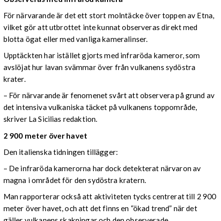
För närvarande är det ett stort molntäcke över toppen av Etna,
vilket gör att utbrottet inte kunnat observeras direkt med
blotta ögat eller med vanliga kameralinser.
Upptäckten har istället gjorts med infraröda kameror, som
avslöjat hur lavan svämmar över från vulkanens sydöstra
krater.
– För närvarande är fenomenet svårt att observera på grund av
det intensiva vulkaniska täcket på vulkanens toppområde,
skriver La Sicilias redaktion.
2 900 meter över havet
Den italienska tidningen tillägger:
– De infraröda kamerorna har dock detekterat närvaron av
magna i området för den sydöstra kratern.
Man rapporterar också att aktiviteten tycks centrerat till 2 900
meter över havet, och att det finns en “ökad trend” när det
gäller vulkanens skakningar och den observerade