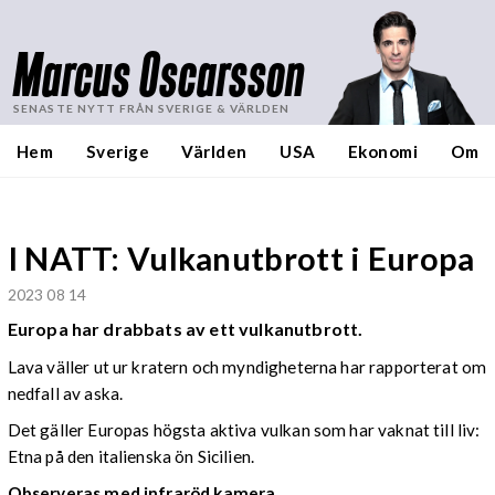
Marcus Oscarsson
SENASTE NYTT FRÅN SVERIGE & VÄRLDEN
Hem
Sverige
Världen
USA
Ekonomi
Om
I NATT: Vulkanutbrott i Europa
2023 08 14
Europa har drabbats av ett vulkanutbrott.
Lava väller ut ur kratern och myndigheterna har rapporterat om
nedfall av aska.
Det gäller Europas högsta aktiva vulkan som har vaknat till liv:
Etna på den italienska ön Sicilien.
Observeras med infraröd kamera