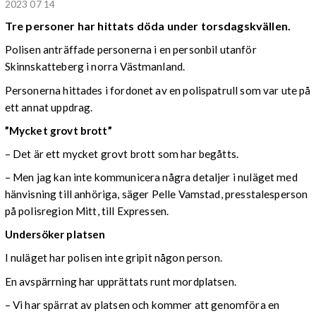
2023 07 14
Tre personer har hittats döda under torsdagskvällen.
Polisen anträffade personerna i en personbil utanför
Skinnskatteberg i norra Västmanland.
Personerna hittades i fordonet av en polispatrull som var ute på
ett annat uppdrag.
”Mycket grovt brott”
– Det är ett mycket grovt brott som har begåtts.
– Men jag kan inte kommunicera några detaljer i nuläget med
hänvisning till anhöriga, säger Pelle Vamstad, presstalesperson
på polisregion Mitt, till Expressen.
Undersöker platsen
I nuläget har polisen inte gripit någon person.
En avspärrning har upprättats runt mordplatsen.
– Vi har spärrat av platsen och kommer att genomföra en