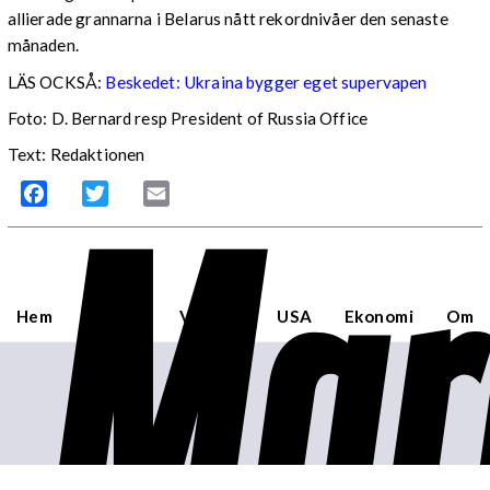
allierade grannarna i Belarus nått rekordnivåer den senaste
månaden.
LÄS OCKSÅ:
Beskedet: Ukraina bygger eget supervapen
Foto: D. Bernard resp President of Russia Office
Text: Redaktionen
Mar
Facebook
Twitter
Email
Hem
Sverige
Världen
USA
Ekonomi
Om