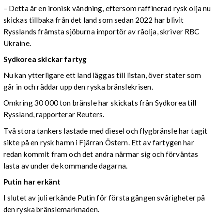
– Detta är en ironisk vändning, eftersom raffinerad rysk olja nu
skickas tillbaka från det land som sedan 2022 har blivit
Rysslands främsta sjöburna importör av råolja, skriver RBC
Ukraine.
Sydkorea skickar fartyg
Nu kan ytterligare ett land läggas till listan, över stater som
går in och räddar upp den ryska bränslekrisen.
Omkring 30 000 ton bränsle har skickats från Sydkorea till
Ryssland, rapporterar Reuters.
Två stora tankers lastade med diesel och flygbränsle har tagit
sikte på en rysk hamn i Fjärran Östern. Ett av fartygen har
redan kommit fram och det andra närmar sig och förväntas
lasta av under de kommande dagarna.
Putin har erkänt
I slutet av juli erkände Putin för första gången svårigheter på
den ryska bränslemarknaden.