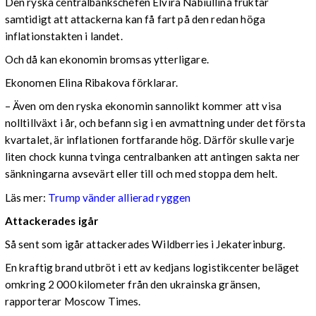
Den ryska centralbankschefen Elvira Nabiullina fruktar
samtidigt att attackerna kan få fart på den redan höga
inflationstakten i landet.
Och då kan ekonomin bromsas ytterligare.
Ekonomen Elina Ribakova förklarar.
– Även om den ryska ekonomin sannolikt kommer att visa
nolltillväxt i år, och befann sig i en avmattning under det första
kvartalet, är inflationen fortfarande hög. Därför skulle varje
liten chock kunna tvinga centralbanken att antingen sakta ner
sänkningarna avsevärt eller till och med stoppa dem helt.
Läs mer:
Trump vänder allierad ryggen
Attackerades igår
Så sent som igår attackerades Wildberries i Jekaterinburg.
En kraftig brand utbröt i ett av kedjans logistikcenter beläget
omkring 2 000 kilometer från den ukrainska gränsen,
rapporterar Moscow Times.