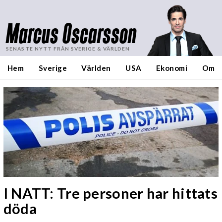
Marcus Oscarsson
SENASTE NYTT FRÅN SVERIGE & VÄRLDEN
Hem
Sverige
Världen
USA
Ekonomi
Om
I NATT: Tre personer har hittats
döda