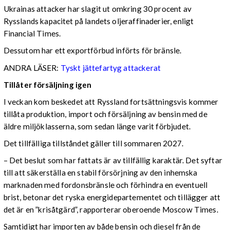
Ukrainas attacker har slagit ut omkring 30 procent av
Rysslands kapacitet på landets oljeraffinaderier, enligt
Financial Times.
Dessutom har ett exportförbud införts för bränsle.
ANDRA LÄSER:
Tyskt jättefartyg attackerat
Tillåter försäljning igen
I veckan kom beskedet att Ryssland fortsättningsvis kommer
tillåta produktion, import och försäljning av bensin med de
äldre miljöklasserna, som sedan länge varit förbjudet.
Det tillfälliga tillståndet gäller till sommaren 2027.
– Det beslut som har fattats är av tillfällig karaktär. Det syftar
till att säkerställa en stabil försörjning av den inhemska
marknaden med fordonsbränsle och förhindra en eventuell
brist, betonar det ryska energidepartementet och tillägger att
det är en ”krisåtgärd”, rapporterar oberoende Moscow Times.
Samtidigt har importen av både bensin och diesel från de