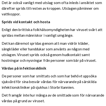
Det är också vanligt med utslag som ofta inleds i ansiktet som
därefter sprids till resten av kroppen. Utslagen påminner om
vattkoppor.
Sprids vid kontakt och hosta
Enligt den brittiska folkhälsomyndigheten har viruset svårt att
spridas mellan människor i vanligt umgänge.
Det kan däremot spridas genom att man vidrör kläder,
sängkläder eller handdukar som använts av någon med
utslagen. Viruset sprids också genom hudkontakt samt
hostningar och nysningar från personer som bär på viruset.
Vårdas på infektionsklinik
De personer som har smittats och som har behövt uppsöka
sjukvård för sina besvär vårdas för närvarande på särskilda
infektionskliniker på sjukhus i Storbritannien.
Det framgår inte hur många av de smittade som för närvarande
vårdas på grund av viruset.