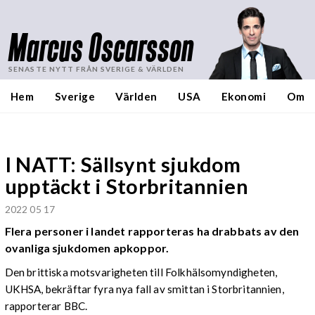
Marcus Oscarsson
SENASTE NYTT FRÅN SVERIGE & VÄRLDEN
Hem
Sverige
Världen
USA
Ekonomi
Om
I NATT: Sällsynt sjukdom
upptäckt i Storbritannien
2022 05 17
Flera personer i landet rapporteras ha drabbats av den
ovanliga sjukdomen apkoppor.
Den brittiska motsvarigheten till Folkhälsomyndigheten,
UKHSA, bekräftar fyra nya fall av smittan i Storbritannien,
rapporterar BBC.