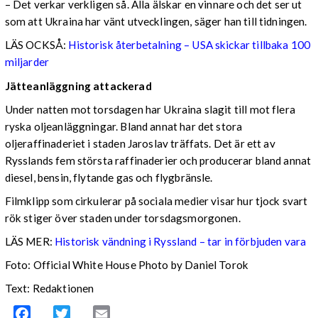
– Det verkar verkligen så. Alla älskar en vinnare och det ser ut
som att Ukraina har vänt utvecklingen, säger han till tidningen.
LÄS OCKSÅ:
Historisk återbetalning – USA skickar tillbaka 100
miljarder
Jätteanläggning attackerad
Under natten mot torsdagen har Ukraina slagit till mot flera
ryska oljeanläggningar. Bland annat har det stora
oljeraffinaderiet i staden Jaroslav träffats. Det är ett av
Rysslands fem största raffinaderier och producerar bland annat
diesel, bensin, flytande gas och flygbränsle.
Filmklipp som cirkulerar på sociala medier visar hur tjock svart
rök stiger över staden under torsdagsmorgonen.
LÄS MER:
Historisk vändning i Ryssland – tar in förbjuden vara
Foto: Official White House Photo by Daniel Torok
Text: Redaktionen
Facebook
Twitter
Email