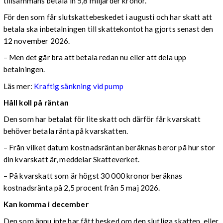
tillsammans betala in 5,8 miljarder kronor.
För den som får slutskattebeskedet i augusti och har skatt att
betala ska inbetalningen till skattekontot ha gjorts senast den
12 november 2026.
– Men det går bra att betala redan nu eller att dela upp
betalningen.
Läs mer:
Kraftig sänkning vid pump
Håll koll på räntan
Den som har betalat för lite skatt och därför får kvarskatt
behöver betala ränta på kvarskatten.
– Från vilket datum kostnadsräntan beräknas beror på hur stor
din kvarskatt är, meddelar Skatteverket.
– På kvarskatt som är högst 30 000 kronor beräknas
kostnadsränta på 2,5 procent från 5 maj 2026.
Kan komma i december
Den som ännu inte har fått besked om den slutliga skatten, eller