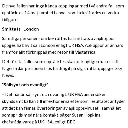
De nya fallen har inga kända kopplingar med två andra fall som
upptäcktes 14 maj samt ett annat som bekräftades en vecka
tidigare.
Smittats i London
Samtliga personer som bekräftas ha smittats av apkoppor
uppges ha blivit så i London enligt UKHSA. Apkoppor är annars
framför allt förknippad med resor till Västafrika.
Det första fallet som upptäcktes ska dock nyligen ha rest till
Nigeria där personen tros ha dragit på sig smittan, uppger Sky
News.
“Sällsynt och ovanligt”
– Det här är sällsynt och ovanligt. UKHSA undersöker
skyndsamt källan till infektionerna eftersom resultatet antyder
att det kan finnas överföringar av apkoppsviruset i samhället
som sprids med nära kontakt, säger Susan Hopkins,
chefsrådgivare på UKHSA, enligt BBC.