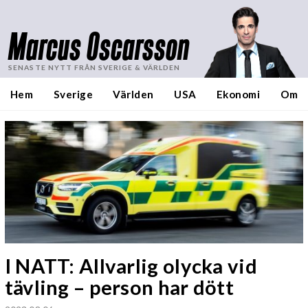
Marcus Oscarsson
SENASTE NYTT FRÅN SVERIGE & VÄRLDEN
Hem
Sverige
Världen
USA
Ekonomi
Om
I NATT: Allvarlig olycka vid
tävling – person har dött