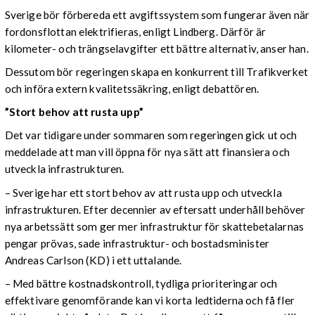
Sverige bör förbereda ett avgiftssystem som fungerar även när
fordonsflottan elektrifieras, enligt Lindberg. Därför är
kilometer- och trängselavgifter ett bättre alternativ, anser han.
Dessutom bör regeringen skapa en konkurrent till Trafikverket
och införa extern kvalitetssäkring, enligt debattören.
”Stort behov att rusta upp”
Det var tidigare under sommaren som regeringen gick ut och
meddelade att man vill öppna för nya sätt att finansiera och
utveckla infrastrukturen.
– Sverige har ett stort behov av att rusta upp och utveckla
infrastrukturen. Efter decennier av eftersatt underhåll behöver
nya arbetssätt som ger mer infrastruktur för skattebetalarnas
pengar prövas, sade infrastruktur- och bostadsminister
Andreas Carlson (KD) i ett uttalande.
– Med bättre kostnadskontroll, tydliga prioriteringar och
effektivare genomförande kan vi korta ledtiderna och få fler