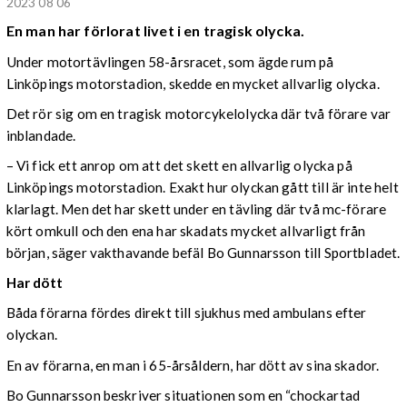
2023 08 06
En man har förlorat livet i en tragisk olycka.
Under motortävlingen 58-årsracet, som ägde rum på
Linköpings motorstadion, skedde en mycket allvarlig olycka.
Det rör sig om en tragisk motorcykelolycka där två förare var
inblandade.
– Vi fick ett anrop om att det skett en allvarlig olycka på
Linköpings motorstadion. Exakt hur olyckan gått till är inte helt
klarlagt. Men det har skett under en tävling där två mc-förare
kört omkull och den ena har skadats mycket allvarligt från
början, säger vakthavande befäl Bo Gunnarsson till Sportbladet.
Har dött
Båda förarna fördes direkt till sjukhus med ambulans efter
olyckan.
En av förarna, en man i 65-årsåldern, har dött av sina skador.
Bo Gunnarsson beskriver situationen som en “chockartad