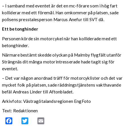
– I samband med eventet är det en mc-förare som i hög fart
kolliderar med ett föremål. Han omkommer på platsen, sade
polisens presstalesperson Marcus Anefur till SVT då.
Ett betonghinder
Personen körde sin motorcykel när han kolliderade med ett
betonghinder.
Närmare bestämt skedde olyckan på Malmby flygfält utanför
Strängnäs dit många motorintresserade hade tagit sig för
eventet.
– Det var någon anordnad träff för motorcyklister och det var
mycket folk på platsen, sade räddningstjänstens vakthavande
befäl Andreas Linder till Aftonbladet.
Arkivfoto: Västragötalandsregionen EngFoto
Text: Redaktionen
Facebook
Twitter
Email