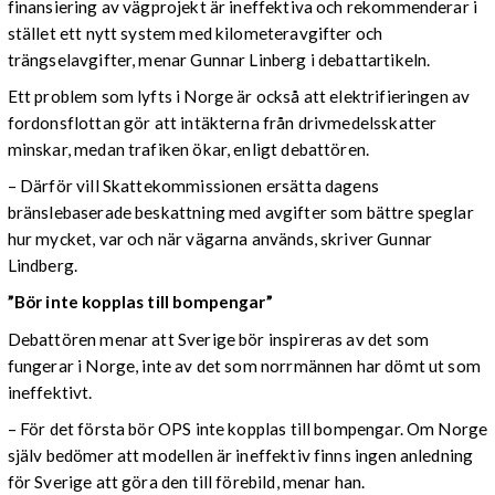
finansiering av vägprojekt är ineffektiva och rekommenderar i
stället ett nytt system med kilometeravgifter och
trängselavgifter, menar Gunnar Linberg i debattartikeln.
Ett problem som lyfts i Norge är också att elektrifieringen av
fordonsflottan gör att intäkterna från drivmedelsskatter
minskar, medan trafiken ökar, enligt debattören.
– Därför vill Skattekommissionen ersätta dagens
bränslebaserade beskattning med avgifter som bättre speglar
hur mycket, var och när vägarna används, skriver Gunnar
Lindberg.
”Bör inte kopplas till bompengar”
Debattören menar att Sverige bör inspireras av det som
fungerar i Norge, inte av det som norrmännen har dömt ut som
ineffektivt.
– För det första bör OPS inte kopplas till bompengar. Om Norge
själv bedömer att modellen är ineffektiv finns ingen anledning
för Sverige att göra den till förebild, menar han.