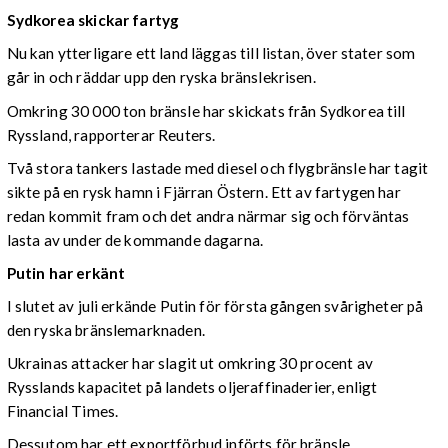
Sydkorea skickar fartyg
Nu kan ytterligare ett land läggas till listan, över stater som
går in och räddar upp den ryska bränslekrisen.
Omkring 30 000 ton bränsle har skickats från Sydkorea till
Ryssland, rapporterar Reuters.
Två stora tankers lastade med diesel och flygbränsle har tagit
sikte på en rysk hamn i Fjärran Östern. Ett av fartygen har
redan kommit fram och det andra närmar sig och förväntas
lasta av under de kommande dagarna.
Putin har erkänt
I slutet av juli erkände Putin för första gången svårigheter på
den ryska bränslemarknaden.
Ukrainas attacker har slagit ut omkring 30 procent av
Rysslands kapacitet på landets oljeraffinaderier, enligt
Financial Times.
Dessutom har ett exportförbud införts för bränsle.