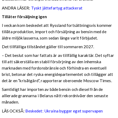
ANDRA LÄSER:
Tyskt jättefartyg attackerat
Tillåter försäljning igen
I veckan kom beskedet att Ryssland fortsättningsvis kommer
tillåta produktion, import och försäljning av bensin med de
äldre miljöklasserna, som sedan länge varit förbjudet.
Det tillfälliga tillståndet gäller till sommaren 2027.
– Det beslut som har fattats är av tillfällig karaktär. Det syftar
till att säkerställa en stabil försörjning av den inhemska
marknaden med fordonsbränsle och förhindra en eventuell
brist, betonar det ryska energidepartementet och tillägger att
det är en ”krisåtgärd”, rapporterar oberoende Moscow Times.
Samtidigt har importen av både bensin och diesel från de
allierade grannarna i Belarus nått rekordnivåer den senaste
månaden.
LÄS OCKSÅ:
Beskedet: Ukraina bygger eget supervapen