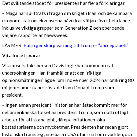
Det sviktande stödet för presidenten har flera förklaringar.
– Maga har splittrats i frågan om kriget i Iran, och de kännbara
ekonomiska konsekvenserna påverkar väljare över hela landet,
inklusive viktiga grupper som Generation Z och oberoende
väljare, rapporterar Newsweek.
LÄS MER:
Putin ger skarp varning till Trump – ”oacceptabelt”
Vita huset svarar
Vita husets talesperson Davis Ingle har kommenterat
undersökningen. Han framhåller att den ”riktiga
opinionsmätningen” ägde rum i november 2024 när omkring 80
miljoner amerikaner röstade fram Donald Trump som
president.
– Ingen annan president i historien har åstadkommit mer för
det amerikanska folket än president Trump, som outtröttligt
arbetar för att skapa jobb, dämpa inflationen, öka
bostadspriserna och mycketmer. Presidenten har redan gjort
historiska framsteg, inte bara i USA utan runt om i världen, och