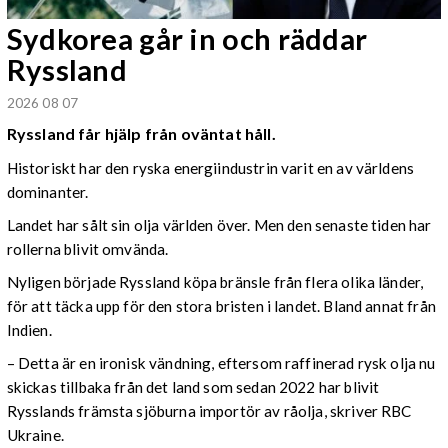
Sydkorea går in och räddar
Ryssland
2026 08 07
Ryssland får hjälp från oväntat håll.
Historiskt har den ryska energiindustrin varit en av världens
dominanter.
Landet har sålt sin olja världen över. Men den senaste tiden har
rollerna blivit omvända.
Nyligen började Ryssland köpa bränsle från flera olika länder,
för att täcka upp för den stora bristen i landet. Bland annat från
Indien.
– Detta är en ironisk vändning, eftersom raffinerad rysk olja nu
skickas tillbaka från det land som sedan 2022 har blivit
Rysslands främsta sjöburna importör av råolja, skriver RBC
Ukraine.