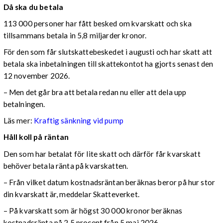
Då ska du betala
113 000 personer har fått besked om kvarskatt och ska
tillsammans betala in 5,8 miljarder kronor.
För den som får slutskattebeskedet i augusti och har skatt att
betala ska inbetalningen till skattekontot ha gjorts senast den
12 november 2026.
– Men det går bra att betala redan nu eller att dela upp
betalningen.
Läs mer:
Kraftig sänkning vid pump
Håll koll på räntan
Den som har betalat för lite skatt och därför får kvarskatt
behöver betala ränta på kvarskatten.
– Från vilket datum kostnadsräntan beräknas beror på hur stor
din kvarskatt är, meddelar Skatteverket.
– På kvarskatt som är högst 30 000 kronor beräknas
kostnadsränta på 2,5 procent från 5 maj 2026.