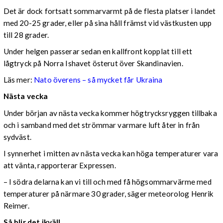
Det är dock fortsatt sommarvarmt på de flesta platser i landet
med 20-25 grader, eller på sina håll främst vid västkusten upp
till 28 grader.
Under helgen passerar sedan en kallfront kopplat till ett
lågtryck på Norra Ishavet österut över Skandinavien.
Läs mer:
Nato överens – så mycket får Ukraina
Nästa vecka
Under början av nästa vecka kommer högtrycksryggen tillbaka
och i samband med det strömmar varmare luft åter in från
sydväst.
I synnerhet i mitten av nästa vecka kan höga temperaturer vara
att vänta, rapporterar Expressen.
– I södra delarna kan vi till och med få högsommarvärme med
temperaturer på närmare 30 grader, säger meteorolog Henrik
Reimer.
Så blir det ikväll