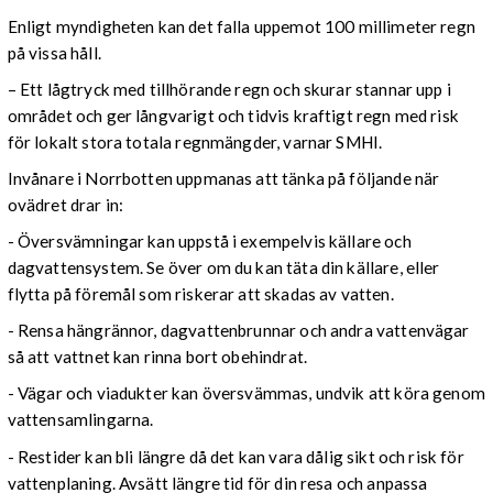
Enligt myndigheten kan det falla uppemot 100 millimeter regn
på vissa håll.
– Ett lågtryck med tillhörande regn och skurar stannar upp i
området och ger långvarigt och tidvis kraftigt regn med risk
för lokalt stora totala regnmängder, varnar SMHI.
Invånare i Norrbotten uppmanas att tänka på följande när
ovädret drar in:
- Översvämningar kan uppstå i exempelvis källare och
dagvattensystem. Se över om du kan täta din källare, eller
flytta på föremål som riskerar att skadas av vatten.
- Rensa hängrännor, dagvattenbrunnar och andra vattenvägar
så att vattnet kan rinna bort obehindrat.
- Vägar och viadukter kan översvämmas, undvik att köra genom
vattensamlingarna.
- Restider kan bli längre då det kan vara dålig sikt och risk för
vattenplaning. Avsätt längre tid för din resa och anpassa