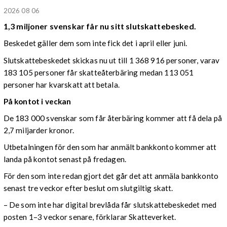
2026 08 06
1,3 miljoner svenskar får nu sitt slutskattebesked.
Beskedet gäller dem som inte fick det i april eller juni.
Slutskattebeskedet skickas nu ut till 1 368 916 personer, varav
183 105 personer får skatteåterbäring medan 113 051
personer har kvarskatt att betala.
På kontot i veckan
De 183 000 svenskar som får återbäring kommer att få dela på
2,7 miljarder kronor.
Utbetalningen för den som har anmält bankkonto kommer att
landa på kontot senast på fredagen.
För den som inte redan gjort det går det att anmäla bankkonto
senast tre veckor efter beslut om slutgiltig skatt.
– De som inte har digital brevlåda får slutskattebeskedet med
posten 1–3 veckor senare, förklarar Skatteverket.