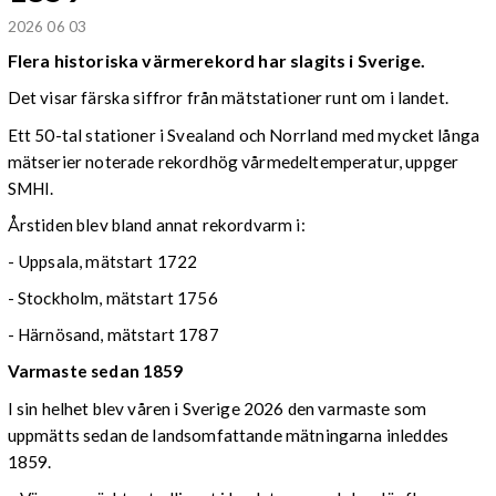
2026 06 03
Flera historiska värmerekord har slagits i Sverige.
Det visar färska siffror från mätstationer runt om i landet.
Ett 50-tal stationer i Svealand och Norrland med mycket långa
mätserier noterade rekordhög vårmedeltemperatur, uppger
SMHI.
Årstiden blev bland annat rekordvarm i:
- Uppsala, mätstart 1722
- Stockholm, mätstart 1756
- Härnösand, mätstart 1787
Varmaste sedan 1859
I sin helhet blev våren i Sverige 2026 den varmaste som
uppmätts sedan de landsomfattande mätningarna inleddes
1859.