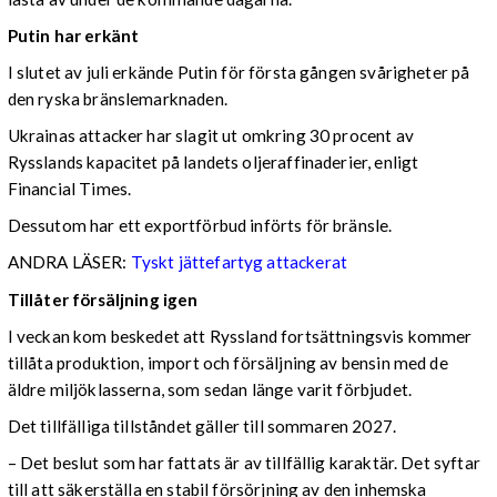
Putin har erkänt
I slutet av juli erkände Putin för första gången svårigheter på
den ryska bränslemarknaden.
Ukrainas attacker har slagit ut omkring 30 procent av
Rysslands kapacitet på landets oljeraffinaderier, enligt
Financial Times.
Dessutom har ett exportförbud införts för bränsle.
ANDRA LÄSER:
Tyskt jättefartyg attackerat
Tillåter försäljning igen
I veckan kom beskedet att Ryssland fortsättningsvis kommer
tillåta produktion, import och försäljning av bensin med de
äldre miljöklasserna, som sedan länge varit förbjudet.
Det tillfälliga tillståndet gäller till sommaren 2027.
– Det beslut som har fattats är av tillfällig karaktär. Det syftar
till att säkerställa en stabil försörjning av den inhemska