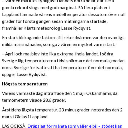
– Värmen märktes tydligast i landets norra delar, där flera
gamla rekord slogs med god marginal. På flera platser i
Lappland hamnade vårens medeltemperatur dessutom över noll
grader för första gången sedan mätningarna startade,
framhåller Klarts meteorolog Lasse Rydqvist.
En stark bidragande faktorn till rekordvärmen var den ovanligt
milda marsmånaden, som gav våren en mycket varm start.
– April och maj blev inte lika extrema i hela landet. I södra
Sverige låg temperaturerna tidvis närmare det normala, medan
norra Sverige fortsatte att ha temperaturer över det normala,
uppger Lasse Rydqvist.
Högsta temperaturen
Vårens varmaste dag inträffade den 1 maj i Oskarshamn, då
termometern visade 28,6 grader.
Årstidens lägsta temperatur, 23 minusgrader, noterades den 2
mars i Gielas i Lappland.
LÄS OCKSÅ:
Dråpslag för många som väljer elbil – stödet kan