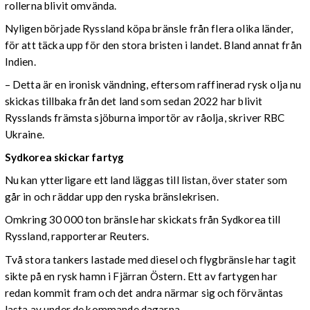
rollerna blivit omvända.
Nyligen började Ryssland köpa bränsle från flera olika länder,
för att täcka upp för den stora bristen i landet. Bland annat från
Indien.
– Detta är en ironisk vändning, eftersom raffinerad rysk olja nu
skickas tillbaka från det land som sedan 2022 har blivit
Rysslands främsta sjöburna importör av råolja, skriver RBC
Ukraine.
Sydkorea skickar fartyg
Nu kan ytterligare ett land läggas till listan, över stater som
går in och räddar upp den ryska bränslekrisen.
Omkring 30 000 ton bränsle har skickats från Sydkorea till
Ryssland, rapporterar Reuters.
Två stora tankers lastade med diesel och flygbränsle har tagit
sikte på en rysk hamn i Fjärran Östern. Ett av fartygen har
redan kommit fram och det andra närmar sig och förväntas
lasta av under de kommande dagarna.