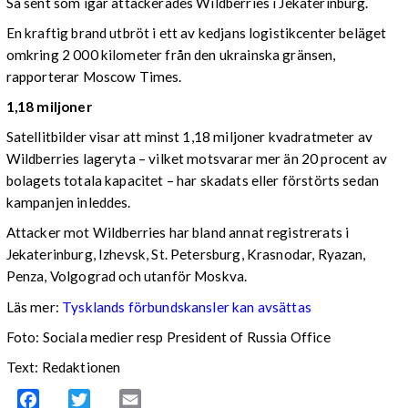
Så sent som igår attackerades Wildberries i Jekaterinburg.
En kraftig brand utbröt i ett av kedjans logistikcenter beläget
omkring 2 000 kilometer från den ukrainska gränsen,
rapporterar Moscow Times.
1,18 miljoner
Satellitbilder visar att minst 1,18 miljoner kvadratmeter av
Wildberries lageryta – vilket motsvarar mer än 20 procent av
bolagets totala kapacitet – har skadats eller förstörts sedan
kampanjen inleddes.
Attacker mot Wildberries har bland annat registrerats i
Jekaterinburg, Izhevsk, St. Petersburg, Krasnodar, Ryazan,
Penza, Volgograd och utanför Moskva.
Läs mer:
Tysklands förbundskansler kan avsättas
Foto:
Sociala medier resp President of Russia Office
Text: Redaktionen
Facebook
Twitter
Email