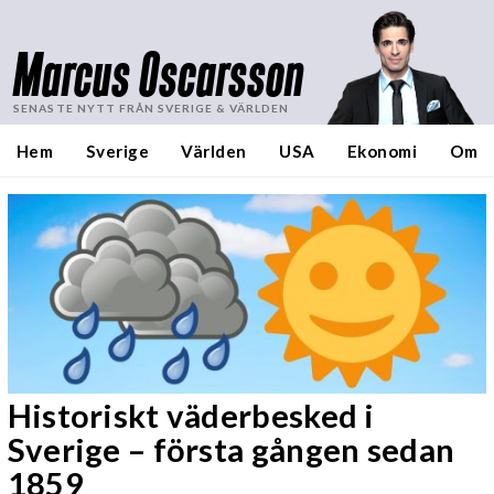
Marcus Oscarsson
SENASTE NYTT FRÅN SVERIGE & VÄRLDEN
Hem
Sverige
Världen
USA
Ekonomi
Om
Historiskt väderbesked i
Sverige – första gången sedan
1859