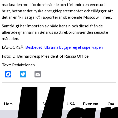
marknaden med fordonsbränsle och förhindra en eventuell
brist, betonar det ryska energidepartementet och tillägger att
det är en ”krisåtgärd”, rapporterar oberoende Moscow Times.
Samtidigt har importen av både bensin och diesel från de
allierade grannarna i Belarus nått rekordnivåer den senaste
månaden.
LÄS OCKSÅ:
Beskedet: Ukraina bygger eget supervapen
Foto: D. Bernard resp President of Russia Office
Text: Redaktionen
Facebook
Twitter
Email
Hem
Sverige
Världen
USA
Ekonomi
Om