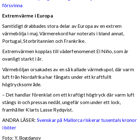
försvinna
Extremvärme i Europa
Samtidigt drabbades stora delar av Europa av en extrem
värmebölja i maj. Värmerekord har noterats i bland annat,
Portugal, Storbritannien och Frankrike.
Extremvärmen kopplas till väderfenomenet El Niño, som är
ovanligt starkt i år.
Värmeböljan orsakades av en så kallade värmekupol, där varm
luft från Nordafrika har fångats under ett kraftfullt
högtrycksområde.
– Det handlar förenklat om ett kraftigt högtryck där varm luft
stängs in och pressas nedåt, ungefär som under ett lock,
framhåller Klarts Lasse Rydqvist.
ANDRA LÄSER:
Svenskar på Mallorca riskerar tusentals kronor
i böter
Foto: Y. Bogdanov