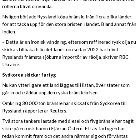
rollerna blivit omvända.
Nyligen började Ryssland köpa bränsle från flera olika länder,
för att täcka upp för den stora bristen i landet. Bland annat från
Indien.
– Detta är en ironisk vändning, eftersom raffinerad rysk olja nu
skickas tillbaka från det land som sedan 2022 har blivit
Rysslands främsta sjöburna importör av råolja, skriver RBC
Ukraine.
Sydkorea skickar fartyg
Nu kan ytterligare ett land läggas till listan, över stater som
går in och räddar upp den ryska bränslekrisen.
Omkring 30 000 ton bränsle har skickats från Sydkorea till
Ryssland, rapporterar Reuters.
Två stora tankers lastade med diesel och flygbränsle har tagit
sikte på en rysk hamn i Fjärran Östern. Ett av fartygen har
redan kommit fram och det andra närmar sig och förväntas