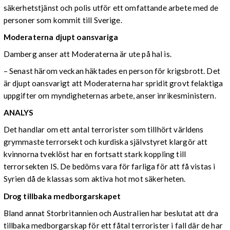
säkerhetstjänst och polis utför ett omfattande arbete med de
personer som kommit till Sverige.
Moderaterna djupt oansvariga
Damberg anser att Moderaterna är ute på hal is.
– Senast härom veckan häktades en person för krigsbrott. Det
är djupt oansvarigt att Moderaterna har spridit grovt felaktiga
uppgifter om myndigheternas arbete, anser inrikesministern.
ANALYS
Det handlar om ett antal terrorister som tillhört världens
grymmaste terrorsekt och kurdiska självstyret klargör att
kvinnorna tveklöst har en fortsatt stark koppling till
terrorsekten IS. De bedöms vara för farliga för att få vistas i
Syrien då de klassas som aktiva hot mot säkerheten.
Drog tillbaka medborgarskapet
Bland annat Storbritannien och Australien har beslutat att dra
tillbaka medborgarskap för ett fåtal terrorister i fall där de har