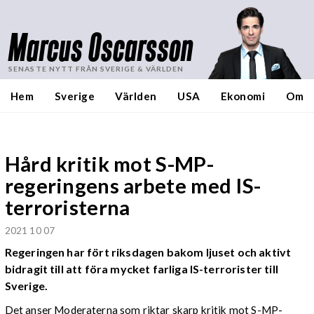
Marcus Oscarsson
SENASTE NYTT FRÅN SVERIGE & VÄRLDEN
Hem
Sverige
Världen
USA
Ekonomi
Om
Hård kritik mot S-MP-
regeringens arbete med IS-
terroristerna
2021 10 07
Regeringen har fört riksdagen bakom ljuset och aktivt
bidragit till att föra mycket farliga IS-terrorister till
Sverige.
Det anser Moderaterna som riktar skarp kritik mot S-MP-