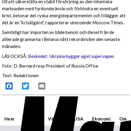
till att säkerställa en stabil försörjning av den inhemska
marknaden med fordonsbränsle och förhindra en eventuell
brist, betonar det ryska energidepartementet och tillägger att
det är en ”krisåtgärd”, rapporterar oberoende Moscow Times.
Samtidigt har importen av både bensin och diesel från de
allierade grannarna i Belarus nått rekordnivåer den senaste
månaden.
LÄS OCKSÅ:
Beskedet: Ukraina bygger eget supervapen
Foto: D. Bernard resp President of Russia Office
Text: Redaktionen
Facebook
Twitter
Email
Hem
Sverige
Världen
USA
Ekonomi
Om