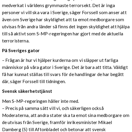
medverkat i världens grymmaste terrorsekt. Det är inga
personer vi vill ska vara i Sverige, säger Forssell som anser att
även om Sverige har skyldighet att ta emot medborgare som
utvisas från andra länder så finns det ingen skyldighet att hjälpa
till så aktivt som S-MP-regeringen har gjort med de aktuella
terroristerna.
På Sveriges gator
– Frågan är hur vi hjälper kurderna om vi släpper ut farliga
människor på våra gator i Sverige. Det är bara att titta. Väldigt
få har kunnat ställas till svars för de handlingar de har begått
där, säger Forssell till tidningen.
Svensk säkerhetstjänst
Men S-MP-regeringen håller inte med.
– Precis på samma sätt vill vi, och säkerligen också
Moderaterna, att andra stater ska ta emot sina medborgare om
de utvisas från Sverige, framför inrikesminister Mikael
Damberg (S) till Aftonbladet och betonar att svensk