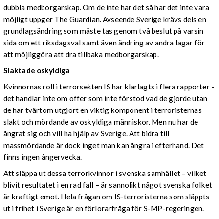
dubbla medborgarskap. Om de inte har det så har det inte vara
möjligt uppger The Guardian. Avseende Sverige krävs dels en
grundlagsändring som måste tas genom två beslut på varsin
sida om ett riksdagsval samt även ändring av andra lagar för
att möjliggöra att dra tillbaka medborgarskap.
Slaktade oskyldiga
Kvinnornas roll i terrorsekten IS har klarlagts i flera rapporter -
det handlar inte om offer som inte förstod vad de gjorde utan
de har tvärtom utgjort en viktig komponent i terroristernas
slakt och mördande av oskyldiga människor. Men nu har de
ångrat sig och vill ha hjälp av Sverige. Att bidra till
massmördande är dock inget man kan ångra i efterhand. Det
finns ingen ångervecka.
Att släppa ut dessa terrorkvinnor i svenska samhället – vilket
blivit resultatet i en rad fall – är sannolikt något svenska folket
är kraftigt emot. Hela frågan om IS-terroristerna som släppts
ut i frihet i Sverige är en förlorarfråga för S-MP-regeringen.