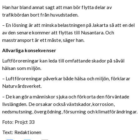
Han har bland annat sagt att man bör flytta delar av
trafikbördan bort från huvudstaden.
– En lösning är att minska belastningen på Jakarta så att en del
av den senare kommer att flyttas till Nusantara. Och
masstransport är ett måste, säger han.
Allvarliga konsekvenser
Luftföroreningar kan leda till omfattande skador på såväl
hälsan som miljön.
– Luftföroreningar påverkar både hälsa och miljön, förklarar
Naturvårdsverket.
– De kan göra människor sjuka och förkorta den förväntade
livslängden. De orsakar också växtskador, korrosion,
nedsmutsning, övergödning, försurning och klimatförändringar.
Foto: Projct 33
Text: Redaktionen