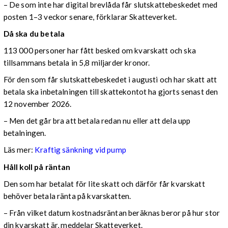
– De som inte har digital brevlåda får slutskattebeskedet med
posten 1–3 veckor senare, förklarar Skatteverket.
Då ska du betala
113 000 personer har fått besked om kvarskatt och ska
tillsammans betala in 5,8 miljarder kronor.
För den som får slutskattebeskedet i augusti och har skatt att
betala ska inbetalningen till skattekontot ha gjorts senast den
12 november 2026.
– Men det går bra att betala redan nu eller att dela upp
betalningen.
Läs mer:
Kraftig sänkning vid pump
Håll koll på räntan
Den som har betalat för lite skatt och därför får kvarskatt
behöver betala ränta på kvarskatten.
– Från vilket datum kostnadsräntan beräknas beror på hur stor
din kvarskatt är, meddelar Skatteverket.