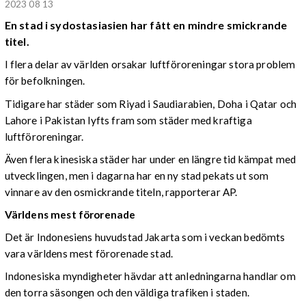
2023 08 13
En stad i sydostasiasien har fått en mindre smickrande
titel.
I flera delar av världen orsakar luftföroreningar stora problem
för befolkningen.
Tidigare har städer som Riyad i Saudiarabien, Doha i Qatar och
Lahore i Pakistan lyfts fram som städer med kraftiga
luftföroreningar.
Även flera kinesiska städer har under en längre tid kämpat med
utvecklingen, men i dagarna har en ny stad pekats ut som
vinnare av den osmickrande titeln, rapporterar AP.
Världens mest förorenade
Det är Indonesiens huvudstad Jakarta som i veckan bedömts
vara världens mest förorenade stad.
Indonesiska myndigheter hävdar att anledningarna handlar om
den torra säsongen och den väldiga trafiken i staden.