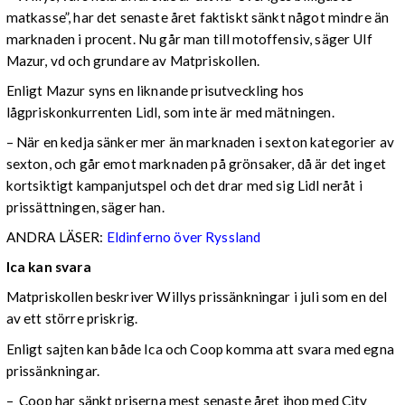
matkasse”, har det senaste året faktiskt sänkt något mindre än
marknaden i procent. Nu går man till motoffensiv, säger Ulf
Mazur, vd och grundare av Matpriskollen.
Enligt Mazur syns en liknande prisutveckling hos
lågpriskonkurrenten Lidl, som inte är med mätningen.
– När en kedja sänker mer än marknaden i sexton kategorier av
sexton, och går emot marknaden på grönsaker, då är det inget
kortsiktigt kampanjutspel och det drar med sig Lidl neråt i
prissättningen, säger han.
ANDRA LÄSER:
Eldinferno över Ryssland
Ica kan svara
Matpriskollen beskriver Willys prissänkningar i juli som en del
av ett större priskrig.
Enligt sajten kan både Ica och Coop komma att svara med egna
prissänkningar.
– Coop har sänkt priserna mest senaste året ihop med City