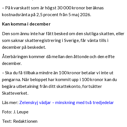
– På kvarskatt som är högst 30 000 kronor beräknas
kostnadsränta på 2,5 procent från 5 maj 2026.
Kan komma i december
Den som ännu inte har fått besked om den slutliga skatten, eller
som saknar skatteregistrering i Sverige, får vänta tills i
december på beskedet.
Återbäringen kommer då mellan den åttonde och den elfte
december.
– Ska du få tillbaka mindre än 100 kronor betalar vi inte ut
pengarna. När beloppet har kommit upp i 100 kronor kan du
begära utbetalning från ditt skattekonto, fortsätter
Skatteverket.
Läs mer:
Zelenskyj vädjar – minskning med två tredjedelar
Foto:
J. Leupe
Text: Redaktionen