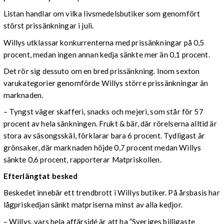
Listan handlar om vilka livsmedelsbutiker som genomfört
störst prissänkningar i juli.
Willys utklassar konkurrenterna med prissänkningar på 0,5
procent, medan ingen annan kedja sänkte mer än 0,1 procent.
Det rör sig dessuto om en bred prissänkning. Inom sexton
varukategorier genomförde Willys större prissänkningar än
marknaden.
– Tyngst väger skafferi, snacks och mejeri, som står för 57
procent av hela sänkningen. Frukt & bär, där rörelserna alltid är
stora av säsongsskäl, förklarar bara 6 procent. Tydligast är
grönsaker, där marknaden höjde 0,7 procent medan Willys
sänkte 0,6 procent, rapporterar Matpriskollen.
Efterlängtat besked
Beskedet innebär ett trendbrott i Willys butiker. På årsbasis har
lågpriskedjan sänkt matpriserna minst av alla kedjor.
– Willys, vars hela affärsidé är att ha ”Sveriges billigaste