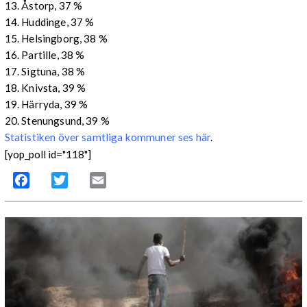
13. Åstorp, 37 %
14. Huddinge, 37 %
15. Helsingborg, 38 %
16. Partille, 38 %
17. Sigtuna, 38 %
18. Knivsta, 39 %
19. Härryda, 39 %
20. Stenungsund, 39 %
Statistiken över samtliga kommuner ses här
.
[yop_poll id="118"]
Facebook
Twitter
Email