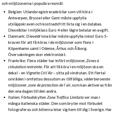
och miljözonerna i populära resmål:
Belgien: Utlandsregistrerade bilar som vill köra i
Antwerpen, Bryssel eller Gent måste uppfylla
utsläppskraven och kostnadsfritt lista sig i en databas.
Dieselbilar i miljöklass Euro 4 eller lägre betalar en avgift.
Danmark: Dieseldrivna bilar måste uppfylla minst Euro 5-
kraven för att få köras i de miljözoner som finns i
Köpenhamn samt i Odense, Århus och Ålborg.
Övervakningen sker elektroniskt.
Frankrike: Flera städer har infört miljözoner,
Zones à
cirkulation restreinte
. För att få köra i en miljözon ska en
dekal – en
Vignette Crit´Air
– sitta på vindrutan. Ett flertal
områden i omfattas dessutom av tillfälliga, väderberoende
miljözoner,
zone de protection de l´air
, som kan aktiveras från
den ena dagen till den andra.
Italien: Förbudskylten
Zona Traffico Limitato
ser man i
många italienska städer. Den som bryter mot förbudet
fotograferas och böterna letar sig hem till dig i Sverige. Har