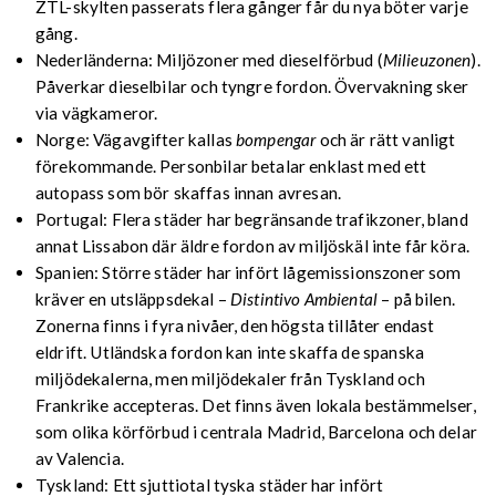
ZTL-skylten passerats flera gånger får du nya böter varje
gång.
Nederländerna: Miljözoner med dieselförbud (
Milieuzonen
).
Påverkar dieselbilar och tyngre fordon. Övervakning sker
via vägkameror.
Norge: Vägavgifter kallas
bompengar
och är rätt vanligt
förekommande. Personbilar betalar enklast med ett
autopass som bör skaffas innan avresan.
Portugal: Flera städer har begränsande trafikzoner, bland
annat Lissabon där äldre fordon av miljöskäl inte får köra.
Spanien: Större städer har infört lågemissionszoner som
kräver en utsläppsdekal –
Distintivo Ambiental
– på bilen.
Zonerna finns i fyra nivåer, den högsta tillåter endast
eldrift. Utländska fordon kan inte skaffa de spanska
miljödekalerna, men miljödekaler från Tyskland och
Frankrike accepteras. Det finns även lokala bestämmelser,
som olika körförbud i centrala Madrid, Barcelona och delar
av Valencia.
Tyskland: Ett sjuttiotal tyska städer har infört