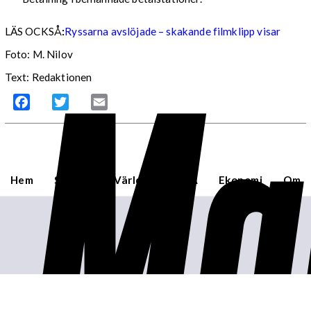
LÄS OCKSÅ
:
Ryssarna avslöjade – skakande filmklipp visar
Ma
Foto: M. Nilov
Text: Redaktionen
Facebook
Twitter
Email
Hem
Sverige
Världen
USA
Ekonomi
Om