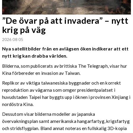
”De övar på att invadera” – nytt
krig på väg
2026 08 05
Nya satellitbilder från en avlägsen öken indikerar att ett
nytt krig kan drabba världen.
Bilderna, som publicerats av brittiska The Telegraph, visar hur
Kina förbereder en invasion av Taiwan.
Replikor av viktiga taiwanesiska byggnader och en korrekt
reproduktion av vägarna som omger presidentpalatset i
huvudstaden Taipei har byggts upp i öknen i provinsen Xinjiang i
nordöstra Kina.
Dessutom visar bilderna modeller av japanska
övervakningsplan samt amerikanska hangarfartyg, krigsfartyg
och stridsflygplan. Bland annat noteras en fullskalig 3D-kopia