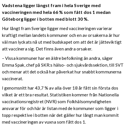
Vadstena ligger längst fram i hela Sverige med
vaccineringen med hela 66 % som fått dos 1 medan
Göteborg ligger i botten med blott 30 %.
Hur långt fram Sverige ligger med vaccineringen varierar
kraftigt mellan landets kommuner och en av orsakerna är hur
väl man lyckats nå ut med budskapet om att det är jätteviktigt
att vaccinera sig. Det finns även andra orsaker.
– Vissa kommuner har en äldre befolkning än andra, säger
Emma Spak, chef på SKR:s hälso- och sjukvårdssektion, till SVT
och menar att det också har påverkat hur snabbt kommunerna
vaccinerat.
I genomsnitt har 43,7 % av alla över 18 år fått sin första dos
vilket är ett bra resultat. Statistiken kommer från Nationella
vaccinationsregistret (NVR) som Folkhälsomyndigheten
ansvarar för och här är listan med de kommuner som ligger i
topp respektive i botten när det gäller hur långt man kommit
med vaccineringen av vuxna som fått dos 1.