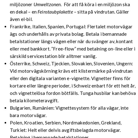
miljözoner
Umweltzonen
. För att få köra i en miljözon ska
en dekal – en
Feinstaubplakette
– sitta på vindrutan. Gäller
även el-bil.
Frankrike, Italien, Spanien, Portugal: Flertalet motorvägar
ägs och underhålls av privata bolag. Betala i bemannade
betalstationer längs vägen eller när du svänger av, kontant
eller med bankkort. ”Free-flow” med betalning on-line eller i
särskild servicestation blir alltmer vanlig.
Österrike, Schweiz, Tjeckien, Slovakien, Slovenien, Ungern:
Vid motorvägskörning krävs ett klistermärke på vindrutan
eller den digitala varianten e-vignette. Vignetter finns för
kortare eller längre perioder, i Schweiz enbart för ett helt år,
och vignettelösa fordon bötfälls. Tunga husbilar kan behöva
betala kilometeravgift.
Bulgarien, Rumänien: Vignettesystem för alla vägar, inte
bara motorvägar.
Polen, Kroatien, Serbien, Nordmakedonien, Grekland,
Turkiet: Helt eller delvis avgiftsbelagda motorvägar.
Betalning i bemannade betalstationer.