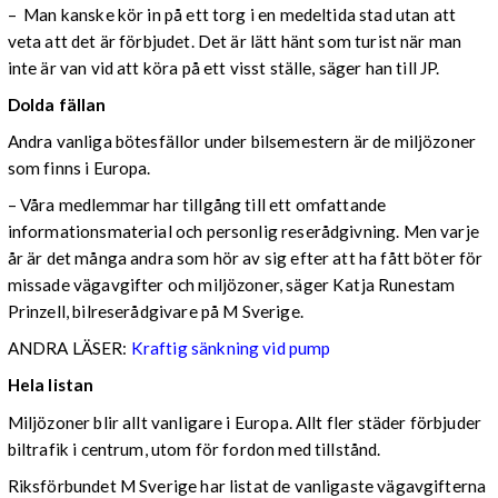
– Man kanske kör in på ett torg i en medeltida stad utan att
veta att det är förbjudet. Det är lätt hänt som turist när man
inte är van vid att köra på ett visst ställe, säger han till JP.
Dolda fällan
Andra vanliga bötesfällor under bilsemestern är de miljözoner
som finns i Europa.
– Våra medlemmar har tillgång till ett omfattande
informationsmaterial och personlig reserådgivning. Men varje
år är det många andra som hör av sig efter att ha fått böter för
missade vägavgifter och miljözoner, säger Katja Runestam
Prinzell, bilreserådgivare på M Sverige.
ANDRA LÄSER:
Kraftig sänkning vid pump
Hela listan
Miljözoner blir allt vanligare i Europa. Allt fler städer förbjuder
biltrafik i centrum, utom för fordon med tillstånd.
Riksförbundet M Sverige har listat de vanligaste vägavgifterna