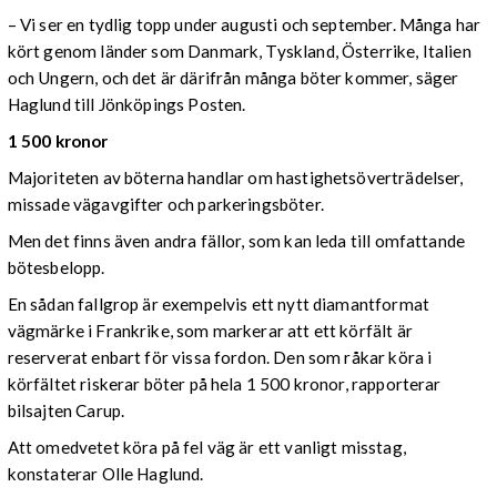
– Vi ser en tydlig topp under augusti och september. Många har
kört genom länder som Danmark, Tyskland, Österrike, Italien
och Ungern, och det är därifrån många böter kommer, säger
Haglund till Jönköpings Posten.
1 500 kronor
Majoriteten av böterna handlar om hastighetsöverträdelser,
missade vägavgifter och parkeringsböter.
Men det finns även andra fällor, som kan leda till omfattande
bötesbelopp.
En sådan fallgrop är exempelvis ett nytt diamantformat
vägmärke i Frankrike, som markerar att ett körfält är
reserverat enbart för vissa fordon. Den som råkar köra i
körfältet riskerar böter på hela 1 500 kronor, rapporterar
bilsajten Carup.
Att omedvetet köra på fel väg är ett vanligt misstag,
konstaterar Olle Haglund.