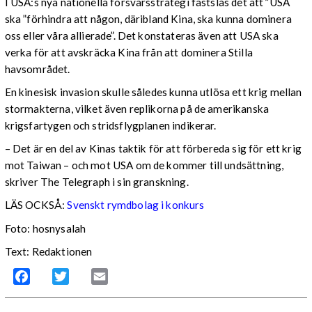
I USA:s nya nationella försvarsstrategi fastslås det att ”USA
ska ”förhindra att någon, däribland Kina, ska kunna dominera
oss eller våra allierade”. Det konstateras även att USA ska
verka för att avskräcka Kina från att dominera Stilla
havsområdet.
En kinesisk invasion skulle således kunna utlösa ett krig mellan
stormakterna, vilket även replikorna på de amerikanska
krigsfartygen och stridsflygplanen indikerar.
– Det är en del av Kinas taktik för att förbereda sig för ett krig
mot Taiwan – och mot USA om de kommer till undsättning,
skriver The Telegraph i sin granskning.
LÄS OCKSÅ:
Svenskt rymdbolag i konkurs
Foto: hosnysalah
Text: Redaktionen
Facebook
Twitter
Email