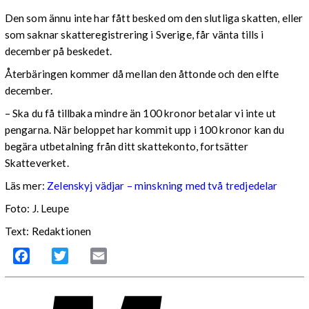
Den som ännu inte har fått besked om den slutliga skatten, eller
som saknar skatteregistrering i Sverige, får vänta tills i
december på beskedet.
Återbäringen kommer då mellan den åttonde och den elfte
december.
– Ska du få tillbaka mindre än 100 kronor betalar vi inte ut
pengarna. När beloppet har kommit upp i 100 kronor kan du
begära utbetalning från ditt skattekonto, fortsätter
Skatteverket.
Läs mer:
Zelenskyj vädjar – minskning med två tredjedelar
Foto:
J. Leupe
Text: Redaktionen
Facebook
Twitter
Email