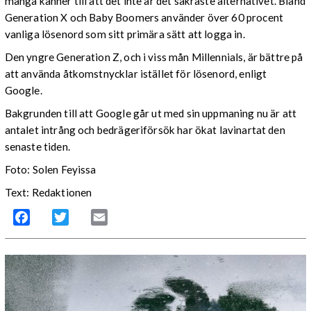
många känner till att det inte är det säkraste alternativet. Bland
Generation X och Baby Boomers använder över 60 procent
vanliga lösenord som sitt primära sätt att logga in.
Den yngre Generation Z, och i viss mån Millennials, är bättre på
att använda åtkomstnycklar istället för lösenord, enligt
Google.
Bakgrunden till att Google går ut med sin uppmaning nu är att
antalet intrång och bedrägeriförsök har ökat lavinartat den
senaste tiden.
Foto: Solen Feyissa
Text: Redaktionen
Facebook
Twitter
Email