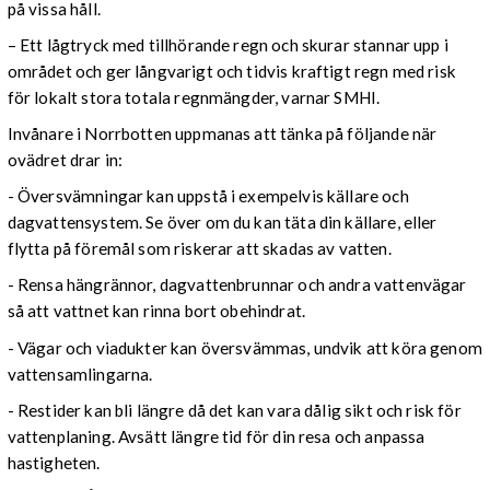
på vissa håll.
– Ett lågtryck med tillhörande regn och skurar stannar upp i
området och ger långvarigt och tidvis kraftigt regn med risk
för lokalt stora totala regnmängder, varnar SMHI.
Invånare i Norrbotten uppmanas att tänka på följande när
ovädret drar in:
- Översvämningar kan uppstå i exempelvis källare och
dagvattensystem. Se över om du kan täta din källare, eller
flytta på föremål som riskerar att skadas av vatten.
- Rensa hängrännor, dagvattenbrunnar och andra vattenvägar
så att vattnet kan rinna bort obehindrat.
- Vägar och viadukter kan översvämmas, undvik att köra genom
vattensamlingarna.
- Restider kan bli längre då det kan vara dålig sikt och risk för
vattenplaning. Avsätt längre tid för din resa och anpassa
hastigheten.