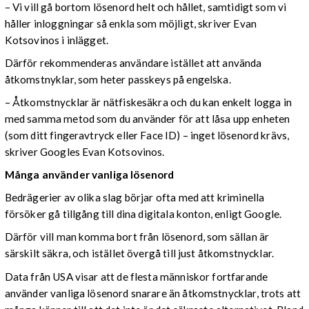
– Vi vill gå bortom lösenord helt och hållet, samtidigt som vi
håller inloggningar så enkla som möjligt, skriver Evan
Kotsovinos i inlägget.
Därför rekommenderas användare istället att använda
åtkomstnyklar, som heter passkeys på engelska.
– Åtkomstnycklar är nätfiskesäkra och du kan enkelt logga in
med samma metod som du använder för att låsa upp enheten
(som ditt fingeravtryck eller Face ID) – inget lösenord krävs,
skriver Googles Evan Kotsovinos.
Många använder vanliga lösenord
Bedrägerier av olika slag börjar ofta med att kriminella
försöker gå tillgång till dina digitala konton, enligt Google.
Därför vill man komma bort från lösenord, som sällan är
särskilt säkra, och istället övergå till just åtkomstnycklar.
Data från USA visar att de flesta människor fortfarande
använder vanliga lösenord snarare än åtkomstnycklar, trots att