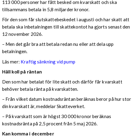
113 000 personer har fått besked om kvarskatt och ska
tillsammans betala in 5,8 miljarder kronor.
För den som får slutskattebeskedet i augusti och har skatt att
betala ska inbetalningen till skattekontot ha gjorts senast den
12 november 2026.
– Men det går bra att betala redan nu eller att dela upp
betalningen.
Läs mer:
Kraftig sänkning vid pump
Håll koll på räntan
Den som har betalat för lite skatt och därför får kvarskatt
behöver betala ränta på kvarskatten.
– Från vilket datum kostnadsräntan beräknas beror på hur stor
din kvarskatt är, meddelar Skatteverket.
– På kvarskatt som är högst 30 000 kronor beräknas
kostnadsränta på 2,5 procent från 5 maj 2026.
Kan komma i december