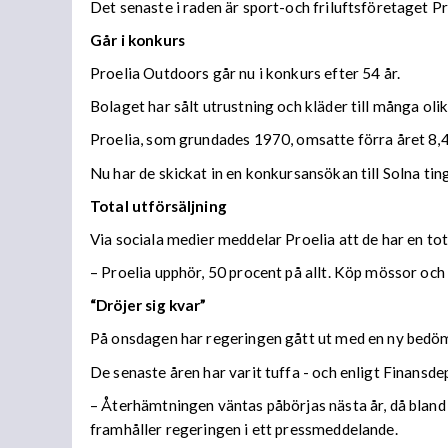
Det senaste i raden är sport-och friluftsföretaget P
Går i konkurs
Proelia Outdoors går nu i konkurs efter 54 år.
Bolaget har sålt utrustning och kläder till många oli
Proelia, som grundades 1970, omsatte förra året 8,4
Nu har de skickat in en konkursansökan till Solna tin
Total utförsäljning
Via sociala medier meddelar Proelia att de har en tot
– Proelia upphör, 50 procent på allt. Köp mössor och 
“Dröjer sig kvar”
På onsdagen har regeringen gått ut med en ny bedö
De senaste åren har varit tuffa - och enligt Finansd
– Återhämtningen väntas påbörjas nästa år, då bland
framhåller regeringen i ett pressmeddelande.