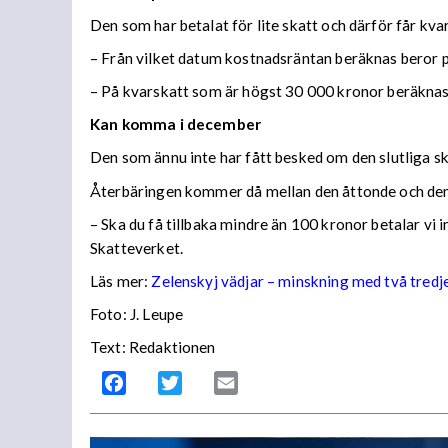
Den som har betalat för lite skatt och därför får kv
– Från vilket datum kostnadsräntan beräknas beror på
– På kvarskatt som är högst 30 000 kronor beräknas
Kan komma i december
Den som ännu inte har fått besked om den slutliga ska
Återbäringen kommer då mellan den åttonde och den
– Ska du få tillbaka mindre än 100 kronor betalar vi
Skatteverket.
Läs mer:
Zelenskyj vädjar – minskning med två tredj
Foto:
J. Leupe
Text: Redaktionen
Facebook
Twitter
Email