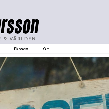
rsson
E & VÄRLDEN
A
Ekonomi
Om