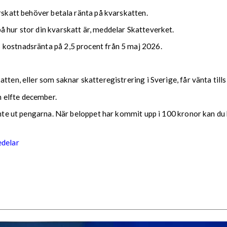
arskatt behöver betala ränta på kvarskatten.
 hur stor din kvarskatt är, meddelar Skatteverket.
 kostnadsränta på 2,5 procent från 5 maj 2026.
tten, eller som saknar skatteregistrering i Sverige, får vänta till
 elfte december.
 inte ut pengarna. När beloppet har kommit upp i 100 kronor kan du 
edelar