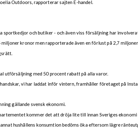
roelia Outdoors, rapporterar sajten E-handel.
ka sportkedjor och butiker - och även viss försäljning har involvera
 miljoner kronor men rapporterade även en förlust på 2,7 miljoner
gsrätt.
al utförsäljning med 50 procent rabatt på alla varor.
handskar, vi har laddat inför vintern, framhåller företaget på Inst
mning gällande svensk ekonomi.
epartementet kommer det att dröja lite till innan Sveriges ekonomi
 annat hushållens konsumtion bedöms öka eftersom lägre ränteutg