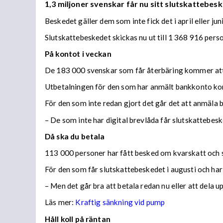
1,3 miljoner svenskar får nu sitt slutskattebesk
Beskedet gäller dem som inte fick det i april eller juni
Slutskattebeskedet skickas nu ut till 1 368 916 per
På kontot i veckan
De 183 000 svenskar som får återbäring kommer att f
Utbetalningen för den som har anmält bankkonto ko
För den som inte redan gjort det går det att anmäla 
– De som inte har digital brevlåda får slutskattebes
Då ska du betala
113 000 personer har fått besked om kvarskatt och s
För den som får slutskattebeskedet i augusti och har
– Men det går bra att betala redan nu eller att dela 
Läs mer:
Kraftig sänkning vid pump
Håll koll på räntan