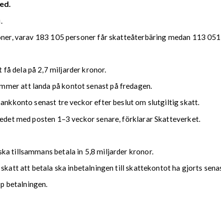
ed.
.
soner, varav 183 105 personer får skatteåterbäring medan 113 051 
å dela på 2,7 miljarder kronor.
mmer att landa på kontot senast på fredagen.
bankkonto senast tre veckor efter beslut om slutgiltig skatt.
kedet med posten 1–3 veckor senare, förklarar Skatteverket.
ka tillsammans betala in 5,8 miljarder kronor.
 skatt att betala ska inbetalningen till skattekontot ha gjorts se
upp betalningen.