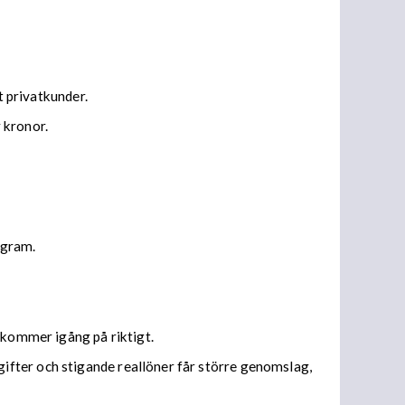
t privatkunder.
 kronor.
agram.
 kommer igång på riktigt.
ifter och stigande reallöner får större genomslag,