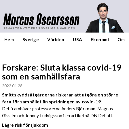
Marcus Oscarsson
SENASTE NYTT FRÅN SVERIGE & VÄRLDEN
Hem
Sverige
Världen
USA
Ekonomi
Om
Forskare: Sluta klassa covid-19
som en samhällsfara
2022 01 28
Smittskyddsåtgärderna riskerar att utgöra en större
fara för samhället än spridningen av covid-19.
Det framhäver professorerna Anders Björkman, Magnus
Gisslén och Johnny Ludvigsson i en artikel på DN Debatt.
Lägre risk för sjukdom