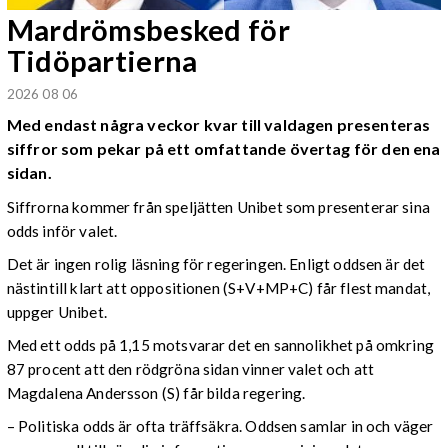
Mardrömsbesked för
Tidöpartierna
2026 08 06
Med endast några veckor kvar till valdagen presenteras
siffror som pekar på ett omfattande övertag för den ena
sidan.
Siffrorna kommer från speljätten Unibet som presenterar sina
odds inför valet.
Det är ingen rolig läsning för regeringen. Enligt oddsen är det
nästintill klart att oppositionen (S+V+MP+C) får flest mandat,
uppger Unibet.
Med ett odds på 1,15 motsvarar det en sannolikhet på omkring
87 procent att den rödgröna sidan vinner valet och att
Magdalena Andersson (S) får bilda regering.
– Politiska odds är ofta träffsäkra. Oddsen samlar in och väger