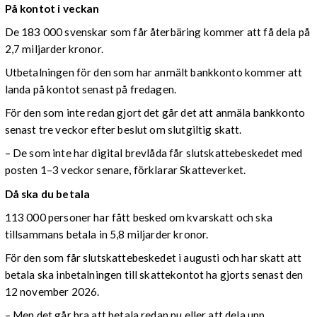
På kontot i veckan
De 183 000 svenskar som får återbäring kommer att få dela på
2,7 miljarder kronor.
Utbetalningen för den som har anmält bankkonto kommer att
landa på kontot senast på fredagen.
För den som inte redan gjort det går det att anmäla bankkonto
senast tre veckor efter beslut om slutgiltig skatt.
– De som inte har digital brevlåda får slutskattebeskedet med
posten 1–3 veckor senare, förklarar Skatteverket.
Då ska du betala
113 000 personer har fått besked om kvarskatt och ska
tillsammans betala in 5,8 miljarder kronor.
För den som får slutskattebeskedet i augusti och har skatt att
betala ska inbetalningen till skattekontot ha gjorts senast den
12 november 2026.
– Men det går bra att betala redan nu eller att dela upp