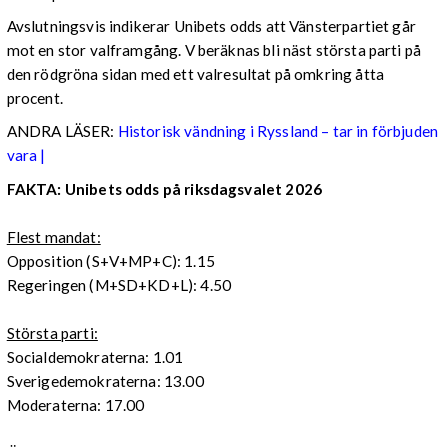
Avslutningsvis indikerar Unibets odds att Vänsterpartiet går
mot en stor valframgång. V beräknas bli näst största parti på
den rödgröna sidan med ett valresultat på omkring åtta
procent.
ANDRA LÄSER:
Historisk vändning i Ryssland – tar in förbjuden
vara |
FAKTA: Unibets odds på riksdagsvalet 2026
Flest mandat:
Opposition (S+V+MP+C): 1.15
Regeringen (M+SD+KD+L): 4.50
Största parti:
Socialdemokraterna: 1.01
Sverigedemokraterna: 13.00
Moderaterna: 17.00