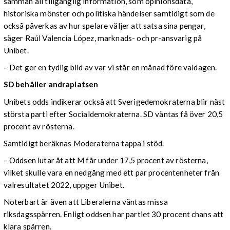
samman all tillgänglig information, som opinionsdata,
historiska mönster och politiska händelser samtidigt som de
också påverkas av hur spelare väljer att satsa sina pengar,
säger Raúl Valencia López, marknads- och pr-ansvarig på
Unibet.
– Det ger en tydlig bild av var vi står en månad före valdagen.
SD behåller andraplatsen
Unibets odds indikerar också att Sverigedemokraterna blir näst
största parti efter Socialdemokraterna. SD väntas få över 20,5
procent av rösterna.
Samtidigt beräknas Moderaterna tappa i stöd.
– Oddsen lutar åt att M får under 17,5 procent av rösterna,
vilket skulle vara en nedgång med ett par procentenheter från
valresultatet 2022, uppger Unibet.
Noterbart är även att Liberalerna väntas missa
riksdagsspärren. Enligt oddsen har partiet 30 procent chans att
klara spärren.