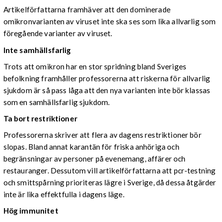
Artikelförfattarna framhäver att den dominerade
omikronvarianten av viruset inte ska ses som lika allvarlig som
föregående varianter av viruset.
Inte samhällsfarlig
Trots att omikron har en stor spridning bland Sveriges
befolkning framhåller professorerna att riskerna för allvarlig
sjukdom är så pass låga att den nya varianten inte bör klassas
som en samhällsfarlig sjukdom.
Ta bort restriktioner
Professorerna skriver att flera av dagens restriktioner bör
slopas. Bland annat karantän för friska anhöriga och
begränsningar av personer på evenemang, affärer och
restauranger. Dessutom vill artikelförfattarna att pcr-testning
och smittspårning prioriteras lägre i Sverige, då dessa åtgärder
inte är lika effektfulla i dagens läge.
Hög immunitet