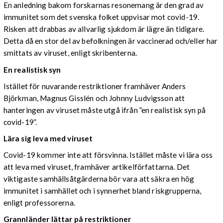
En anledning bakom forskarnas resonemang är den grad av
immunitet som det svenska folket uppvisar mot covid-19.
Risken att drabbas av allvarlig sjukdom är lägre än tidigare.
Detta då en stor del av befolkningen är vaccinerad och/eller har
smittats av viruset, enligt skribenterna.
En realistisk syn
Istället för nuvarande restriktioner framhäver Anders
Björkman, Magnus Gisslén och Johnny Ludvigsson att
hanteringen av viruset måste utgå ifrån ”en realistisk syn på
covid-19”.
Lära sig leva med viruset
Covid-19 kommer inte att försvinna. Istället måste vi lära oss
att leva med viruset, framhäver artikelförfattarna. Det
viktigaste samhällsåtgärderna bör vara att säkra en hög
immunitet i samhället och i synnerhet bland riskgrupperna,
enligt professorerna.
Grannländer lättar på restriktioner