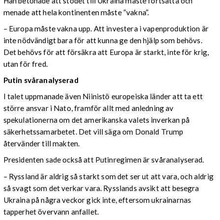
Han betonade att stödet till Ukraina måste fortsätta och
menade att hela kontinenten måste “vakna”.
– Europa måste vakna upp. Att investera i vapenproduktion är
inte nödvändigt bara för att kunna ge den hjälp som behövs.
Det behövs för att försäkra att Europa är starkt, inte för krig,
utan för fred.
Putin svåranalyserad
I talet uppmanade även Niinistö europeiska länder att ta ett
större ansvar i Nato, framför allt med anledning av
spekulationerna om det amerikanska valets inverkan på
säkerhetssamarbetet. Det vill säga om Donald Trump
återvänder till makten.
Presidenten sade också att Putinregimen är svåranalyserad.
– Ryssland är aldrig så starkt som det ser ut att vara, och aldrig
så svagt som det verkar vara. Rysslands avsikt att besegra
Ukraina på några veckor gick inte, eftersom ukrainarnas
tapperhet övervann anfallet.