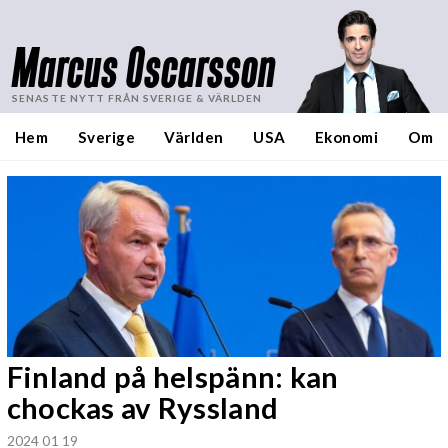
Marcus Oscarsson
SENASTE NYTT FRÅN SVERIGE & VÄRLDEN
Hem
Sverige
Världen
USA
Ekonomi
Om
Finland på helspänn: kan
chockas av Ryssland
2024 01 19