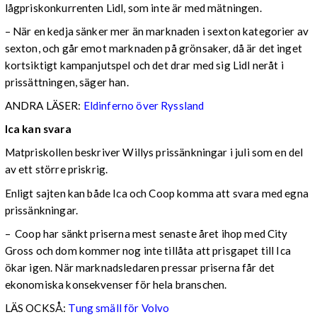
lågpriskonkurrenten Lidl, som inte är med mätningen.
– När en kedja sänker mer än marknaden i sexton kategorier av
sexton, och går emot marknaden på grönsaker, då är det inget
kortsiktigt kampanjutspel och det drar med sig Lidl neråt i
prissättningen, säger han.
ANDRA LÄSER:
Eldinferno över Ryssland
Ica kan svara
Matpriskollen beskriver Willys prissänkningar i juli som en del
av ett större priskrig.
Enligt sajten kan både Ica och Coop komma att svara med egna
prissänkningar.
– Coop har sänkt priserna mest senaste året ihop med City
Gross och dom kommer nog inte tillåta att prisgapet till Ica
ökar igen. När marknadsledaren pressar priserna får det
ekonomiska konsekvenser för hela branschen.
LÄS OCKSÅ:
Tung smäll för Volvo