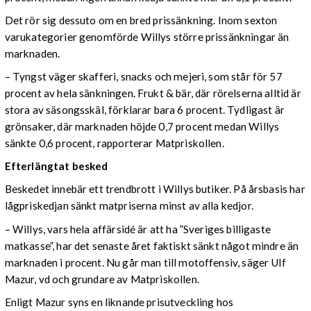
Det rör sig dessuto om en bred prissänkning. Inom sexton
varukategorier genomförde Willys större prissänkningar än
marknaden.
– Tyngst väger skafferi, snacks och mejeri, som står för 57
procent av hela sänkningen. Frukt & bär, där rörelserna alltid är
stora av säsongsskäl, förklarar bara 6 procent. Tydligast är
grönsaker, där marknaden höjde 0,7 procent medan Willys
sänkte 0,6 procent, rapporterar Matpriskollen.
Efterlängtat besked
Beskedet innebär ett trendbrott i Willys butiker. På årsbasis har
lågpriskedjan sänkt matpriserna minst av alla kedjor.
– Willys, vars hela affärsidé är att ha ”Sveriges billigaste
matkasse”, har det senaste året faktiskt sänkt något mindre än
marknaden i procent. Nu går man till motoffensiv, säger Ulf
Mazur, vd och grundare av Matpriskollen.
Enligt Mazur syns en liknande prisutveckling hos