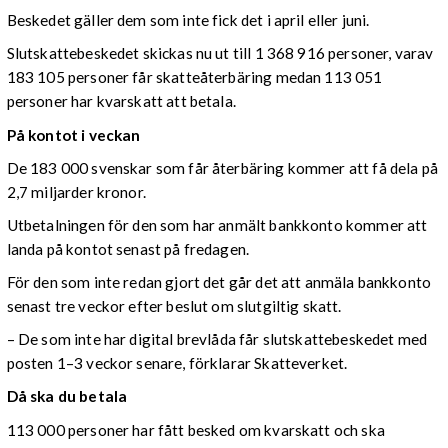
Beskedet gäller dem som inte fick det i april eller juni.
Slutskattebeskedet skickas nu ut till 1 368 916 personer, varav
183 105 personer får skatteåterbäring medan 113 051
personer har kvarskatt att betala.
På kontot i veckan
De 183 000 svenskar som får återbäring kommer att få dela på
2,7 miljarder kronor.
Utbetalningen för den som har anmält bankkonto kommer att
landa på kontot senast på fredagen.
För den som inte redan gjort det går det att anmäla bankkonto
senast tre veckor efter beslut om slutgiltig skatt.
– De som inte har digital brevlåda får slutskattebeskedet med
posten 1–3 veckor senare, förklarar Skatteverket.
Då ska du betala
113 000 personer har fått besked om kvarskatt och ska