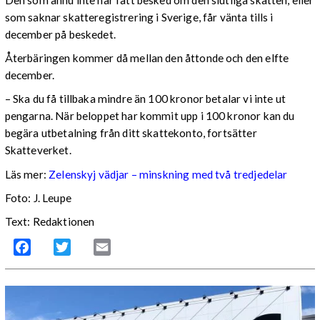
Den som ännu inte har fått besked om den slutliga skatten, eller
som saknar skatteregistrering i Sverige, får vänta tills i
december på beskedet.
Återbäringen kommer då mellan den åttonde och den elfte
december.
– Ska du få tillbaka mindre än 100 kronor betalar vi inte ut
pengarna. När beloppet har kommit upp i 100 kronor kan du
begära utbetalning från ditt skattekonto, fortsätter
Skatteverket.
Läs mer:
Zelenskyj vädjar – minskning med två tredjedelar
Foto:
J. Leupe
Text: Redaktionen
Facebook
Twitter
Email