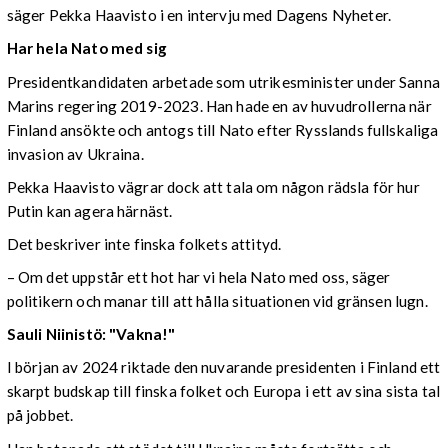
säger Pekka Haavisto i en intervju med Dagens Nyheter.
Har hela Nato med sig
Presidentkandidaten arbetade som utrikesminister under Sanna
Marins regering 2019-2023. Han hade en av huvudrollerna när
Finland ansökte och antogs till Nato efter Rysslands fullskaliga
invasion av Ukraina.
Pekka Haavisto vägrar dock att tala om någon rädsla för hur
Putin kan agera härnäst.
Det beskriver inte finska folkets attityd.
– Om det uppstår ett hot har vi hela Nato med oss, säger
politikern och manar till att hålla situationen vid gränsen lugn.
Sauli Niinistö: "Vakna!"
I början av 2024 riktade den nuvarande presidenten i Finland ett
skarpt budskap till finska folket och Europa i ett av sina sista tal
på jobbet.