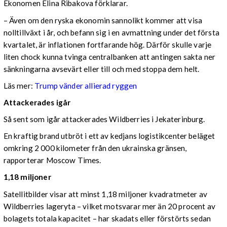
Ekonomen Elina Ribakova förklarar.
– Även om den ryska ekonomin sannolikt kommer att visa
nolltillväxt i år, och befann sig i en avmattning under det första
kvartalet, är inflationen fortfarande hög. Därför skulle varje
liten chock kunna tvinga centralbanken att antingen sakta ner
sänkningarna avsevärt eller till och med stoppa dem helt.
Läs mer:
Trump vänder allierad ryggen
Attackerades igår
Så sent som igår attackerades Wildberries i Jekaterinburg.
En kraftig brand utbröt i ett av kedjans logistikcenter beläget
omkring 2 000 kilometer från den ukrainska gränsen,
rapporterar Moscow Times.
1,18 miljoner
Satellitbilder visar att minst 1,18 miljoner kvadratmeter av
Wildberries lageryta – vilket motsvarar mer än 20 procent av
bolagets totala kapacitet – har skadats eller förstörts sedan