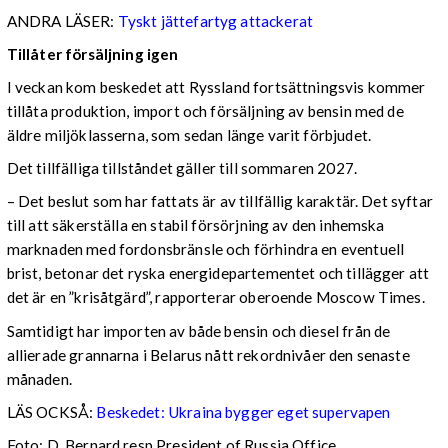
ANDRA LÄSER:
Tyskt jättefartyg attackerat
Tillåter försäljning igen
I veckan kom beskedet att Ryssland fortsättningsvis kommer
tillåta produktion, import och försäljning av bensin med de
äldre miljöklasserna, som sedan länge varit förbjudet.
Det tillfälliga tillståndet gäller till sommaren 2027.
– Det beslut som har fattats är av tillfällig karaktär. Det syftar
till att säkerställa en stabil försörjning av den inhemska
marknaden med fordonsbränsle och förhindra en eventuell
brist, betonar det ryska energidepartementet och tillägger att
det är en ”krisåtgärd”, rapporterar oberoende Moscow Times.
Samtidigt har importen av både bensin och diesel från de
allierade grannarna i Belarus nått rekordnivåer den senaste
månaden.
LÄS OCKSÅ:
Beskedet: Ukraina bygger eget supervapen
Foto: D. Bernard resp President of Russia Office