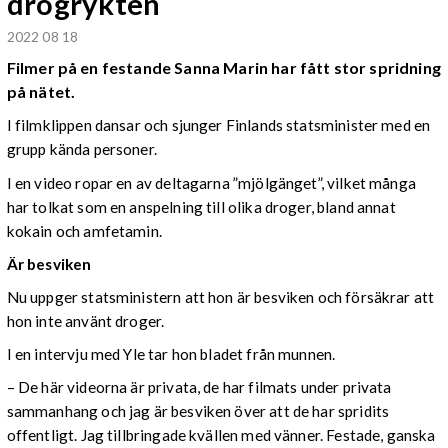
drogrykten
2022 08 18
Filmer på en festande Sanna Marin har fått stor spridning
på nätet.
I filmklippen dansar och sjunger Finlands statsminister med en
grupp kända personer.
I en video ropar en av deltagarna ”mjölgänget”, vilket många
har tolkat som en anspelning till olika droger, bland annat
kokain och amfetamin.
Är besviken
Nu uppger statsministern att hon är besviken och försäkrar att
hon inte använt droger.
I en intervju med Yle tar hon bladet från munnen.
– De här videorna är privata, de har filmats under privata
sammanhang och jag är besviken över att de har spridits
offentligt. Jag tillbringade kvällen med vänner. Festade, ganska