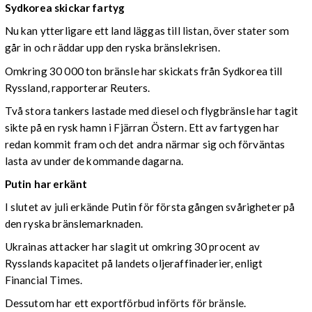
Sydkorea skickar fartyg
Nu kan ytterligare ett land läggas till listan, över stater som
går in och räddar upp den ryska bränslekrisen.
Omkring 30 000 ton bränsle har skickats från Sydkorea till
Ryssland, rapporterar Reuters.
Två stora tankers lastade med diesel och flygbränsle har tagit
sikte på en rysk hamn i Fjärran Östern. Ett av fartygen har
redan kommit fram och det andra närmar sig och förväntas
lasta av under de kommande dagarna.
Putin har erkänt
I slutet av juli erkände Putin för första gången svårigheter på
den ryska bränslemarknaden.
Ukrainas attacker har slagit ut omkring 30 procent av
Rysslands kapacitet på landets oljeraffinaderier, enligt
Financial Times.
Dessutom har ett exportförbud införts för bränsle.