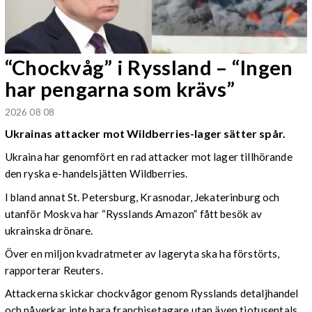
“Chockvåg” i Ryssland – “Ingen
har pengarna som krävs”
2026 08 08
Ukrainas attacker mot Wildberries-lager sätter spår.
Ukraina har genomfört en rad attacker mot lager tillhörande
den ryska e-handelsjätten Wildberries.
I bland annat St. Petersburg, Krasnodar, Jekaterinburg och
utanför Moskva har “Rysslands Amazon” fått besök av
ukrainska drönare.
Över en miljon kvadratmeter av lageryta ska ha förstörts,
rapporterar Reuters.
Attackerna skickar chockvågor genom Rysslands detaljhandel
och påverkar inte bara franchisetagare utan även tiotusentals