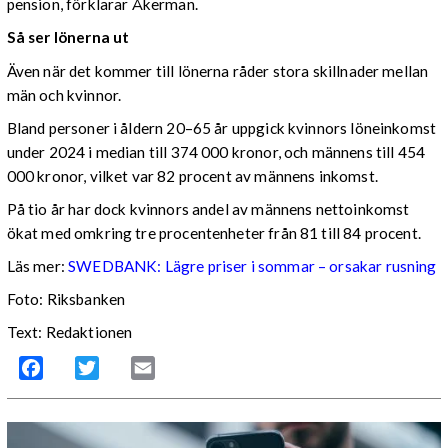
pension, förklarar Åkerman.
Så ser lönerna ut
Även när det kommer till lönerna råder stora skillnader mellan
män och kvinnor.
Bland personer i åldern 20–65 år uppgick kvinnors löneinkomst
under 2024 i median till 374 000 kronor, och männens till 454
000 kronor, vilket var 82 procent av männens inkomst.
På tio år har dock kvinnors andel av männens nettoinkomst
ökat med omkring tre procentenheter från 81 till 84 procent.
Läs mer:
SWEDBANK: Lägre priser i sommar – orsakar rusning
Foto: Riksbanken
Text: Redaktionen
Facebook
Twitter
Email