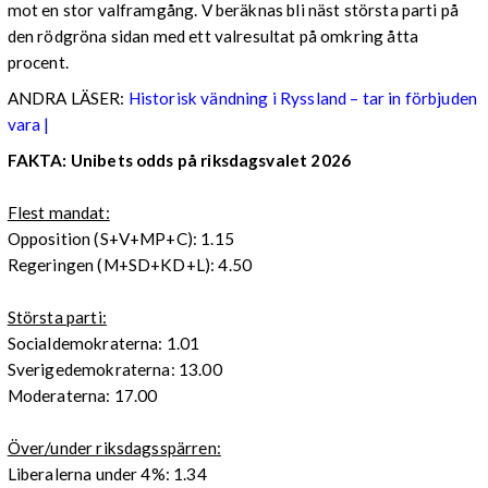
mot en stor valframgång. V beräknas bli näst största parti på
den rödgröna sidan med ett valresultat på omkring åtta
procent.
ANDRA LÄSER:
Historisk vändning i Ryssland – tar in förbjuden
vara |
FAKTA: Unibets odds på riksdagsvalet 2026
Flest mandat:
Opposition (S+V+MP+C): 1.15
Regeringen (M+SD+KD+L): 4.50
Största parti:
Socialdemokraterna: 1.01
Sverigedemokraterna: 13.00
Moderaterna: 17.00
Över/under riksdagsspärren:
Liberalerna under 4%: 1.34