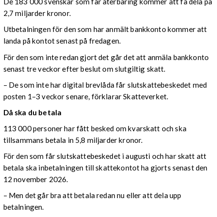
De 183 000 svenskar som får återbäring kommer att få dela på
2,7 miljarder kronor.
Utbetalningen för den som har anmält bankkonto kommer att
landa på kontot senast på fredagen.
För den som inte redan gjort det går det att anmäla bankkonto
senast tre veckor efter beslut om slutgiltig skatt.
– De som inte har digital brevlåda får slutskattebeskedet med
posten 1–3 veckor senare, förklarar Skatteverket.
Då ska du betala
113 000 personer har fått besked om kvarskatt och ska
tillsammans betala in 5,8 miljarder kronor.
För den som får slutskattebeskedet i augusti och har skatt att
betala ska inbetalningen till skattekontot ha gjorts senast den
12 november 2026.
– Men det går bra att betala redan nu eller att dela upp
betalningen.