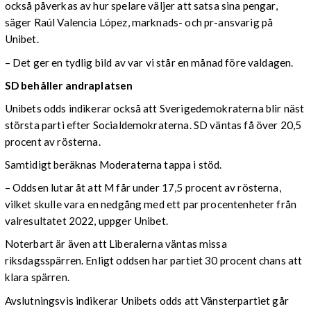
också påverkas av hur spelare väljer att satsa sina pengar,
säger Raúl Valencia López, marknads- och pr-ansvarig på
Unibet.
– Det ger en tydlig bild av var vi står en månad före valdagen.
SD behåller andraplatsen
Unibets odds indikerar också att Sverigedemokraterna blir näst
största parti efter Socialdemokraterna. SD väntas få över 20,5
procent av rösterna.
Samtidigt beräknas Moderaterna tappa i stöd.
– Oddsen lutar åt att M får under 17,5 procent av rösterna,
vilket skulle vara en nedgång med ett par procentenheter från
valresultatet 2022, uppger Unibet.
Noterbart är även att Liberalerna väntas missa
riksdagsspärren. Enligt oddsen har partiet 30 procent chans att
klara spärren.
Avslutningsvis indikerar Unibets odds att Vänsterpartiet går