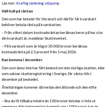
Läs mer:
Kraftig sänkning vid pump
Håll koll på räntan
Den som har betalat för lite skatt och därför får kvarskatt
behöver betala ränta på kvarskatten.
– Från vilket datum kostnadsräntan beräknas beror på hur stor
din kvarskatt är, meddelar Skatteverket.
– På kvarskatt som är högst 30 000 kronor beräknas
kostnadsränta på 2,5 procent från 5 maj 2026.
Kan komma i december
Den som ännu inte har fått besked om den slutliga skatten, eller
som saknar skatteregistrering i Sverige, får vänta tills i
december på beskedet.
Återbäringen kommer då mellan den åttonde och den elfte
december.
– Ska du få tillbaka mindre än 100 kronor betalar vi inte ut
pengarna. När beloppet har kommit upp i 100 kronor kan du