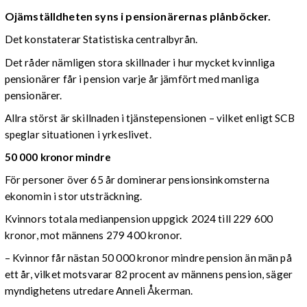
Ojämställdheten syns i pensionärernas plånböcker.
Det konstaterar Statistiska centralbyrån.
Det råder nämligen stora skillnader i hur mycket kvinnliga
pensionärer får i pension varje år jämfört med manliga
pensionärer.
Allra störst är skillnaden i tjänstepensionen – vilket enligt SCB
speglar situationen i yrkeslivet.
50 000 kronor mindre
För personer över 65 år dominerar pensionsinkomsterna
ekonomin i stor utsträckning.
Kvinnors totala medianpension uppgick 2024 till 229 600
kronor, mot männens 279 400 kronor.
– Kvinnor får nästan 50 000 kronor mindre pension än män på
ett år, vilket motsvarar 82 procent av männens pension, säger
myndighetens utredare Anneli Åkerman.