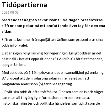
Tidöpartierna
2026 08 06
Med endast några veckor kvar till valdagen presenteras
siffror som pekar på ett omfattande övertag för den ena
sidan.
Siffrorna kommer från speljätten Unibet som presenterar sina
odds inför valet.
Det är ingen rolig läsning för regeringen. Enligt oddsen är det
nästintill klart att oppositionen (S+V+MP+C) får flest mandat,
uppger Unibet.
Med ett odds på 1,15 motsvarar det en sannolikhet på omkring
87 procent att den rödgröna sidan vinner valet och att
Magdalena Andersson (S) får bilda regering.
– Politiska odds är ofta träffsäkra. Oddsen samlar in och väger
samman all tillgänglig information, som opinionsdata,
historiska mönster och politiska händelser samtidigt som de