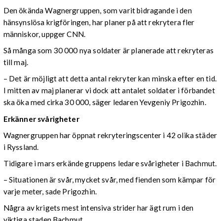
Den ökända Wagnergruppen, som varit bidragande i den
hänsynslösa krigföringen, har planer på att rekrytera fler
människor, uppger CNN.
Så många som 30 000 nya soldater är planerade att rekryteras
till maj.
– Det är möjligt att detta antal rekryter kan minska efter en tid.
I mitten av maj planerar vi dock att antalet soldater i förbandet
ska öka med cirka 30 000, säger ledaren Yevgeniy Prigozhin.
Erkänner svårigheter
Wagnergruppen har öppnat rekryteringscenter i 42 olika städer
i Ryssland.
Tidigare i mars erkände gruppens ledare svårigheter i Bachmut.
– Situationen är svår, mycket svår, med fienden som kämpar för
varje meter, sade Prigozhin.
Några av krigets mest intensiva strider har ägt rum i den
viktiga staden Bachmut.