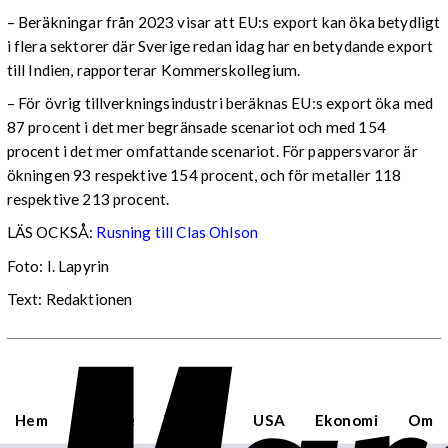
– Beräkningar från 2023 visar att EU:s export kan öka betydligt
i flera sektorer där Sverige redan idag har en betydande export
till Indien, rapporterar Kommerskollegium.
– För övrig tillverkningsindustri beräknas EU:s export öka med
87 procent i det mer begränsade scenariot och med 154
procent i det mer omfattande scenariot. För pappersvaror är
ökningen 93 respektive 154 procent, och för metaller 118
respektive 213 procent.
LÄS OCKSÅ:
Rusning till Clas Ohlson
Foto: I. Lapyrin
Text: Redaktionen
Hem
Sverige
Världen
USA
Ekonomi
Om