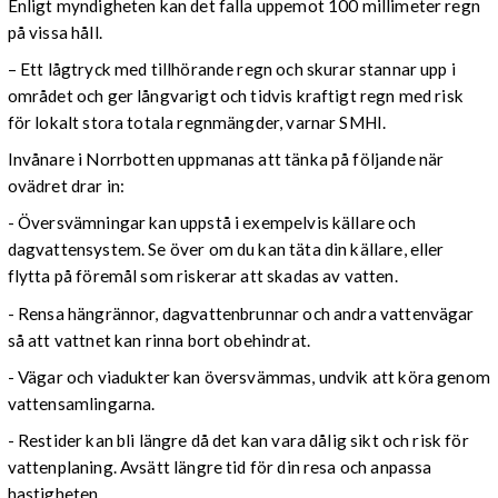
Enligt myndigheten kan det falla uppemot 100 millimeter regn
på vissa håll.
– Ett lågtryck med tillhörande regn och skurar stannar upp i
området och ger långvarigt och tidvis kraftigt regn med risk
för lokalt stora totala regnmängder, varnar SMHI.
Invånare i Norrbotten uppmanas att tänka på följande när
ovädret drar in:
- Översvämningar kan uppstå i exempelvis källare och
dagvattensystem. Se över om du kan täta din källare, eller
flytta på föremål som riskerar att skadas av vatten.
- Rensa hängrännor, dagvattenbrunnar och andra vattenvägar
så att vattnet kan rinna bort obehindrat.
- Vägar och viadukter kan översvämmas, undvik att köra genom
vattensamlingarna.
- Restider kan bli längre då det kan vara dålig sikt och risk för
vattenplaning. Avsätt längre tid för din resa och anpassa
hastigheten.