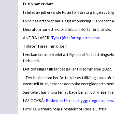
Putin har erkänt
I slutet av juli erkände Putin för första gången svå
Ukrainas attacker har slagit ut omkring 30 procent av
Dessutom har ett exportförbud införts för bränsle.
ANDRA LÄSER:
Tyskt jättefartyg attackerat
Tillåter försäljning igen
I veckan kom beskedet att Ryssland fortsättningsvis
förbjudet.
Det tillfälliga tillståndet gäller till sommaren 2027.
– Det beslut som har fattats är av tillfällig karaktä
eventuell brist, betonar det ryska energidepartemen
Samtidigt har importen av både bensin och diesel frå
LÄS OCKSÅ:
Beskedet: Ukraina bygger eget superv
Foto: D. Bernard resp President of Russia Office