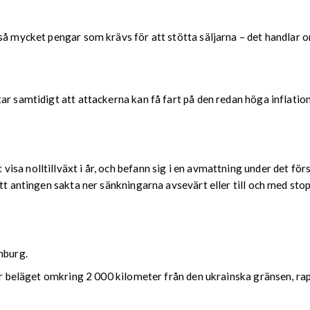
å mycket pengar som krävs för att stötta säljarna – det handlar om
r samtidigt att attackerna kan få fart på den redan höga inflation
a nolltillväxt i år, och befann sig i en avmattning under det förs
att antingen sakta ner sänkningarna avsevärt eller till och med sto
nburg.
nter beläget omkring 2 000 kilometer från den ukrainska gränsen, 