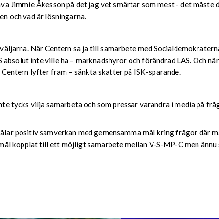
vkräva Jimmie Åkesson på det jag vet smärtar som mest - det måste
men och vad är lösningarna.
os väljarna. När Centern sa ja till samarbete med Socialdemokrater
 absolut inte ville ha – marknadshyror och förändrad LAS. Och nä
om Centern lyfter fram – sänkta skatter på ISK-sparande.
 inte tycks vilja samarbeta och som pressar varandra i media på fr
trålar positiv samverkan med gemensamma mål kring frågor där man
l kopplat till ett möjligt samarbete mellan V-S-MP-C men ännu så