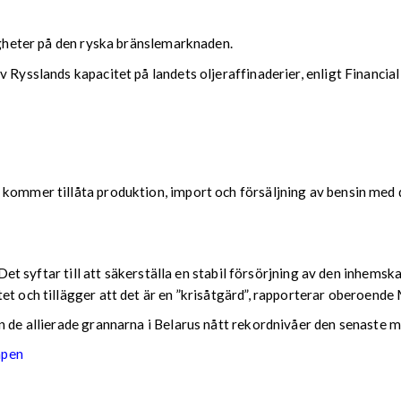
righeter på den ryska bränslemarknaden.
 Rysslands kapacitet på landets oljeraffinaderier, enligt Financia
 kommer tillåta produktion, import och försäljning av bensin med d
r. Det syftar till att säkerställa en stabil försörjning av den inh
tet och tillägger att det är en ”krisåtgärd”, rapporterar oberoen
n de allierade grannarna i Belarus nått rekordnivåer den senaste 
apen