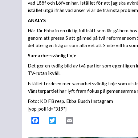
vad Lööf och Löfven har. Istället för att jag ska a
istället utgå ifrån vad anser vi är de främsta proble
ANALYS
Här får Ebba in en riktig fullträff som lär gå hem h
genom att pressa S att gå med på två reformer som S
det återigen frågor som alla vet att S inte vill ha s
Samarbetsvänlig linje
Det ger en tydlig bild av två partier som egentligen
TV-rutan ikväll.
Istället torde en mer samarbetsvänlig linje som uts
Vänsterpartiet har lyft fram fokus på gemensamma må
Foto: KD FB resp. Ebba Busch Instagram
[yop_poll id="319"]
Facebook
Twitter
Email