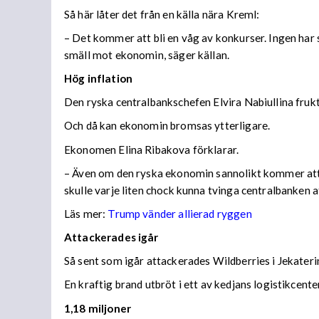
Så här låter det från en källa nära Kreml:
– Det kommer att bli en våg av konkurser. Ingen har s
smäll mot ekonomin, säger källan.
Hög inflation
Den ryska centralbankschefen Elvira Nabiullina frukta
Och då kan ekonomin bromsas ytterligare.
Ekonomen Elina Ribakova förklarar.
– Även om den ryska ekonomin sannolikt kommer att vis
skulle varje liten chock kunna tvinga centralbanken 
Läs mer:
Trump vänder allierad ryggen
Attackerades igår
Så sent som igår attackerades Wildberries i Jekateri
En kraftig brand utbröt i ett av kedjans logistikce
1,18 miljoner