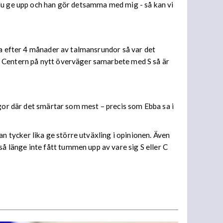
 du ge upp och han gör detsamma med mig - så kan vi
na efter 4 månader av talmansrundor så var det
r Centern på nytt överväger samarbete med S så är
ågor där det smärtar som mest – precis som Ebba sa i
 tycker lika ge större utväxling i opinionen. Även
 länge inte fått tummen upp av vare sig S eller C