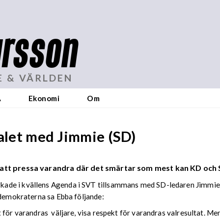
rsson
E & VÄRLDEN
A
Ekonomi
Om
talet med Jimmie (SD)
 att pressa varandra där det smärtar som mest kan KD och S
kade i kvällens Agenda i SVT tillsammans med SD-ledaren Jimmi
edemokraterna sa Ebba följande:
för varandras väljare, visa respekt för varandras valresultat. Men 