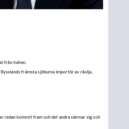
t från Indien.
t Rysslands främsta sjöburna importör av råolja,
 har redan kommit fram och det andra närmar sig och