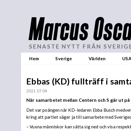
Marcus Osca
SENASTE NYTT FRÅN SVERIG
Hem
Sverige
Världen
US
Ebbas (KD) fullträff i sam
2021 07 04
När samarbetet mellan Centern och S går ut på
Det var poängen när KD-ledaren Ebba Busch medver
kring att partiet säger ja till samarbete med Sverig
– Vuxna människor kan sätta sig ned och visa respekt 