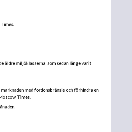
l Times.
e äldre miljöklasserna, som sedan länge varit
emska marknaden med fordonsbränsle och förhindra en
de Moscow Times.
månaden.