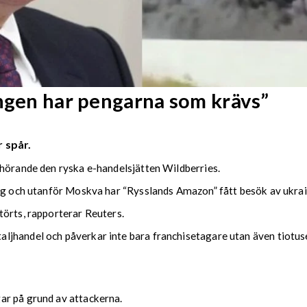
Ingen har pengarna som krävs”
 spår.
lhörande den ryska e-handelsjätten Wildberries.
urg och utanför Moskva har “Rysslands Amazon” fått besök av ukra
törts, rapporterar Reuters.
jhandel och påverkar inte bara franchisetagare utan även tiotus
ar på grund av attackerna.