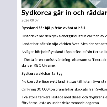
Sydkorea går in och rädda
2026 08 07
Ryssland får hjälp från oväntat håll.
Historiskt har den ryska energiindustrin varit en av 
Landet har sålt sin olja världen över. Men den senaste
Nyligen började Ryssland köpa bränsle från flera olika
– Detta är en ironisk vändning, eftersom raffinerad r
skriver RBC Ukraine.
Sydkorea skickar fartyg
Nu kan ytterligare ett land läggas till listan, över s
Omkring 30 000 ton bränsle har skickats från Sydkore
Två stora tankers lastade med diesel och flygbränsle
förväntas lasta av under de kommande dagarna.