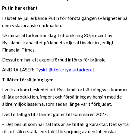
Putin har erkänt
I slutet av juli erkände Putin för första gången svårigheter på
den ryska bränslemarknaden.
Ukrainas attacker har slagit ut omkring 30 procent av
Rysslands kapacitet på landets oljeraffinaderier, enligt
Financial Times.
Dessutom har ett exportförbud införts för bränsle.
ANDRA LÄSER:
Tyskt jättefartyg attackerat
Tillåter försäljning igen
I veckan kom beskedet att Ryssland fortsättningsvis kommer
tillåta produktion, import och försäljning av bensin med de
äldre miljöklasserna, som sedan länge varit förbjudet.
Det tillfälliga tillståndet gäller till sommaren 2027.
– Det beslut som har fattats är av tillfällig karaktär. Det syftar
till att säkerställa en stabil försörjning av den inhemska