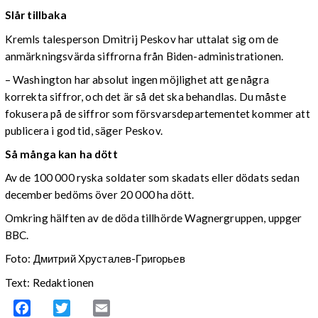
Slår tillbaka
Kremls talesperson Dmitrij Peskov har uttalat sig om de
anmärkningsvärda siffrorna från Biden-administrationen.
– Washington har absolut ingen möjlighet att ge några
korrekta siffror, och det är så det ska behandlas. Du måste
fokusera på de siffror som försvarsdepartementet kommer att
publicera i god tid, säger Peskov.
Så många kan ha dött
Av de 100 000 ryska soldater som skadats eller dödats sedan
december bedöms över 20 000 ha dött.
Omkring hälften av de döda tillhörde Wagnergruppen, uppger
BBC.
Foto: Дмитрий Хрусталев-Григорьев
Text: Redaktionen
Facebook
Twitter
Email