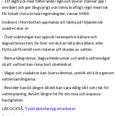
– Ett lågtryck med tillhörande regn och skurar stannar upp i
området och ger långvarigt och tidvis kraftigt regn med risk
för lokalt stora totala regnmängder, varnar SMHI.
Invånare i Norrbotten uppmanas att tänka på följande när
ovädret drar in:
- Översvämningar kan uppstå i exempelvis källare och
dagvattensystem. Se över om du kan täta din källare, eller
flytta på föremål som riskerar att skadas av vatten.
- Rensa hängrännor, dagvattenbrunnar och andra vattenvägar
så att vattnet kan rinna bort obehindrat.
- Vägar och viadukter kan översvämmas, undvik att köra genom
vattensamlingarna.
- Restider kan bli längre då det kan vara dålig sikt och risk för
vattenplaning. Avsätt längre tid för din resa och anpassa
hastigheten.
LÄS OCKSÅ:
Tyskt jättefartyg attackerat