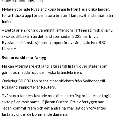
rollerna blivit omvända.
Nyligen började Ryssland köpa bränsle från flera olika länder,
för att täcka upp för den stora bristen i landet. Bland annat från
Indien.
– Detta är en ironisk vändning, eftersom raffinerad rysk olja nu
skickas tillbaka från det land som sedan 2022 har blivit
Rysslands främsta sjöburna importör av råolja, skriver RBC
Ukraine.
Sydkorea skickar fartyg
Nu kan ytterligare ett land läggas till listan, över stater som
går in och räddar upp den ryska bränslekrisen.
Omkring 30 000 ton bränsle har skickats från Sydkorea till
Ryssland, rapporterar Reuters.
Två stora tankers lastade med diesel och flygbränsle har tagit
sikte på en rysk hamn i Fjärran Östern. Ett av fartygen har
redan kommit fram och det andra närmar sig och förväntas
lasta av under de kommande dagarna.