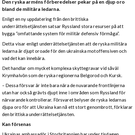
Den ryska arméns förberedelser pekar på en djup oro
bland de militära ledarna.
Enligt en ny uppdatering från den brittiska
underrättelsetjänsten satsar Ryssland stora resurser på att
bygga “omfattande system för militär defensiv förmåga”.
Detta visar enligt underrättelsetjänsten att de ryska militära
ledarna är djupt oroade för den ukrainska motoffensiven och
vad det kan innebära.
Det handlar om mycket komplexa skyttegravar vid såväl
Krymhalvön som de ryska regionerna Belgorod och Kursk.
– Dessa försvar är inte bara nära de nuvarande frontlinjerna
utan har också grävts djupt inne i områden som Ryssland för
närvarande kontrollerar. Försvaret belyser de ryska ledarnas
djupa oro för att Ukraina kan nå ett stort genombrott, förklarar
den brittiska underrättelsetjänsten.
Kan försenas
Ukrainas ambassadör i Storbritannien har under tisdagen