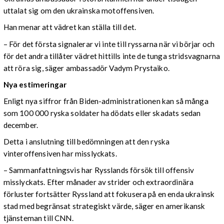
uttalat sig om den ukrainska motoffensiven.
Han menar att vädret kan ställa till det.
– För det första signalerar vi inte till ryssarna när vi börjar och
för det andra tillåter vädret hittills inte de tunga stridsvagnarna
att röra sig, säger ambassadör Vadym Prystaiko.
Nya estimeringar
Enligt nya siffror från Biden-administrationen kan så många
som 100 000 ryska soldater ha dödats eller skadats sedan
december.
Detta i anslutning till bedömningen att den ryska
vinteroffensiven har misslyckats.
– Sammanfattningsvis har Rysslands försök till offensiv
misslyckats. Efter månader av strider och extraordinära
förluster fortsätter Ryssland att fokusera på en enda ukrainsk
stad med begränsat strategiskt värde, säger en amerikansk
tjänsteman till CNN.