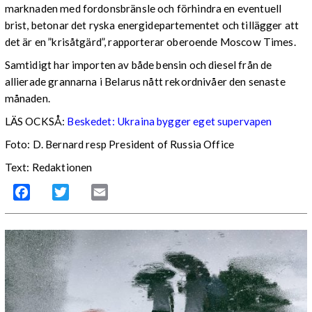
marknaden med fordonsbränsle och förhindra en eventuell
brist, betonar det ryska energidepartementet och tillägger att
det är en ”krisåtgärd”, rapporterar oberoende Moscow Times.
Samtidigt har importen av både bensin och diesel från de
allierade grannarna i Belarus nått rekordnivåer den senaste
månaden.
LÄS OCKSÅ:
Beskedet: Ukraina bygger eget supervapen
Foto: D. Bernard resp President of Russia Office
Text: Redaktionen
Facebook
Twitter
Email