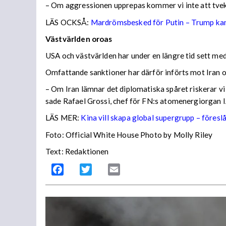
– Om aggressionen upprepas kommer vi inte att tve
LÄS OCKSÅ:
Mardrömsbesked för Putin – Trump kan
Västvärlden oroas
USA och västvärlden har under en längre tid sett me
Omfattande sanktioner har därför införts mot Iran 
– Om Iran lämnar det diplomatiska spåret riskerar vi 
sade Rafael Grossi, chef för FN:s atomenergiorgan IA
LÄS MER:
Kina vill skapa global supergrupp – föresl
Foto: Official White House Photo by Molly Riley
Text: Redaktionen
Facebook
Twitter
Email