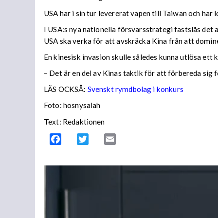
USA har i sin tur levererat vapen till Taiwan och har 
I USA:s nya nationella försvarsstrategi fastslås det 
USA ska verka för att avskräcka Kina från att domin
En kinesisk invasion skulle således kunna utlösa ett
– Det är en del av Kinas taktik för att förbereda si
LÄS OCKSÅ:
Svenskt rymdbolag i konkurs
Foto: hosnysalah
Text: Redaktionen
Facebook
Twitter
Email