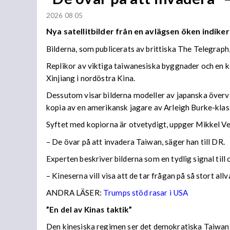
2026 08 05
Nya satellitbilder från en avlägsen öken indiker
Bilderna, som publicerats av brittiska The Telegraph
Replikor av viktiga taiwanesiska byggnader och en k
Xinjiang i nordöstra Kina.
Dessutom visar bilderna modeller av japanska överva
kopia av en amerikansk jagare av Arleigh Burke-klas
Syftet med kopiorna är otvetydigt, uppger Mikkel V
– De övar på att invadera Taiwan, säger han till DR.
Experten beskriver bilderna som en tydlig signal till
– Kineserna vill visa att de tar frågan på så stort all
ANDRA LÄSER:
Trumps stöd rasar i USA
”En del av Kinas taktik”
Den kinesiska regimen ser det demokratiska Taiwan s