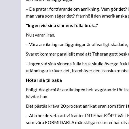
– De pratar fortfarande om anrikning. Vem gör det? M
man vara som säger det? framhöll den amerikanska p
"Ingen vid sina sinnens fulla bruk..."
Nu svarar Iran.
– Våra anrikningsanläggningar är allvarligt skada
Svaret kommer parallellt med att Teheran gett besked
– Ingen vid sina sinnens fulla bruk skulle överge fru
utlänningar kräver det, framhäver den iranska minist
Hotar slå tillbaka
Enligt Araghchi är anrikningen helt avgörande för I
hävdar han.
Det påstås kräva 20 procent anrikat uran som förr i 
– Alla borde veta att vi iranier INTE har KÖPT 
som våra FORMIDABLA mänskliga resurser har utve