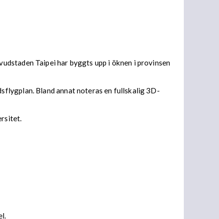
udstaden Taipei har byggts upp i öknen i provinsen
flygplan. Bland annat noteras en fullskalig 3D-
rsitet.
el.