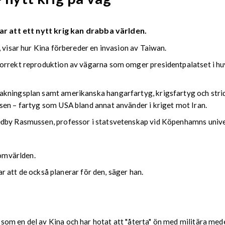
ar att ett nytt krig kan drabba världen.
, visar hur Kina förbereder en invasion av Taiwan.
orrekt reproduktion av vägarna som omger presidentpalatset i huv
kningsplan samt amerikanska hangarfartyg, krigsfartyg och strids
sen – fartyg som USA bland annat använder i kriget mot Iran.
edby Rasmussen, professor i statsvetenskap vid Köpenhamns unive
 omvärlden.
var att de också planerar för den, säger han.
om en del av Kina och har hotat att "återta" ön med militära med