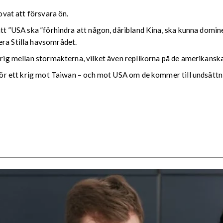
lovat att försvara ön.
att ”USA ska ”förhindra att någon, däribland Kina, ska kunna domine
era Stilla havsområdet.
 krig mellan stormakterna, vilket även replikorna på de amerikansk
g för ett krig mot Taiwan – och mot USA om de kommer till undsättni