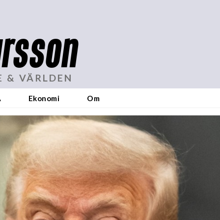
rsson
E & VÄRLDEN
A
Ekonomi
Om