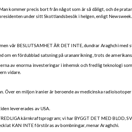
an kommer precis bort från något som är så dåligt, och de pratar 
residenten under sitt Skottlandsbesök i helgen, enligt Newsweek
de, men vår BESLUTSAMHET ÄR DET INTE, dundrar Araghchi med st
 om en fördubblad satsning på urananrikning, trots de amerikanska
kterna av enorma investeringar i inhemsk och fredlig teknologi som
ern vidare.
ran. Över en miljon iranier är beroende av medicinska radioisotop
tiden levererades av USA.
vårt FREDLIGA kärnkraftsprogram; vi har BYGGT DET MED BLOD, 
cklat KAN INTE förstöras av bombningar, menar Araghchi.