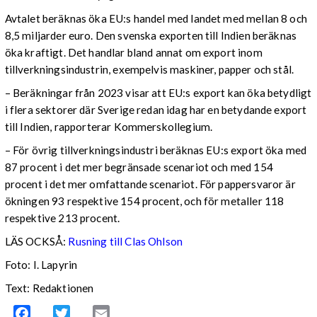
Avtalet beräknas öka EU:s handel med landet med mellan 8 och
8,5 miljarder euro. Den svenska exporten till Indien beräknas
öka kraftigt. Det handlar bland annat om export inom
tillverkningsindustrin, exempelvis maskiner, papper och stål.
– Beräkningar från 2023 visar att EU:s export kan öka betydligt
i flera sektorer där Sverige redan idag har en betydande export
till Indien, rapporterar Kommerskollegium.
– För övrig tillverkningsindustri beräknas EU:s export öka med
87 procent i det mer begränsade scenariot och med 154
procent i det mer omfattande scenariot. För pappersvaror är
ökningen 93 respektive 154 procent, och för metaller 118
respektive 213 procent.
LÄS OCKSÅ:
Rusning till Clas Ohlson
Foto: I. Lapyrin
Text: Redaktionen
Facebook
Twitter
Email