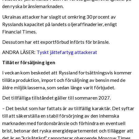
den ryska bränslemarknaden.
Ukrainas attacker har slagit ut omkring 30 procent av
Rysslands kapacitet på landets oljeraffinaderier, enligt
Financial Times.
Dessutom har ett exportförbud införts för bränsle.
ANDRA LÄSER:
Tyskt jättefartyg attackerat
Tillåter försäljning igen
I veckan kom beskedet att Ryssland fortsättningsvis kommer
tillåta produktion, import och försäljning av bensin med de
äldre miljöklasserna, som sedan länge varit förbjudet.
Det tillfälliga tillståndet gäller till sommaren 2027.
– Det beslut som har fattats är av tillfällig karaktär. Det syftar
till att säkerställa en stabil försörjning av den inhemska
marknaden med fordonsbränsle och förhindra en eventuell
brist, betonar det ryska energidepartementet och tillägger att
det är en ”krisåtgärd”, rapporterar oberoende Moscow Times.