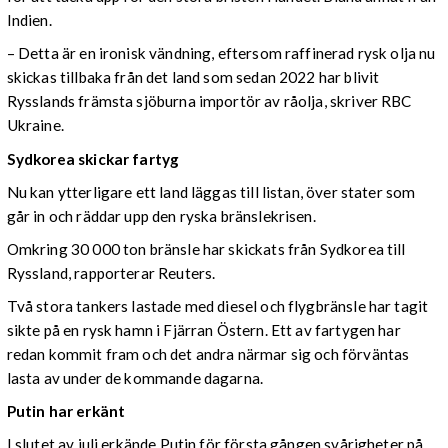
Indien.
– Detta är en ironisk vändning, eftersom raffinerad rysk olja nu
skickas tillbaka från det land som sedan 2022 har blivit
Rysslands främsta sjöburna importör av råolja, skriver RBC
Ukraine.
Sydkorea skickar fartyg
Nu kan ytterligare ett land läggas till listan, över stater som
går in och räddar upp den ryska bränslekrisen.
Omkring 30 000 ton bränsle har skickats från Sydkorea till
Ryssland, rapporterar Reuters.
Två stora tankers lastade med diesel och flygbränsle har tagit
sikte på en rysk hamn i Fjärran Östern. Ett av fartygen har
redan kommit fram och det andra närmar sig och förväntas
lasta av under de kommande dagarna.
Putin har erkänt
I slutet av juli erkände Putin för första gången svårigheter på