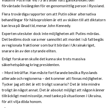
Vladimir Putin har vid 73 års ålder nått ganska exakt den
förväntade livslängden för en genomsnittlig person i Ryssland.
Flera trovärdiga rapporter om att Putin söker alternativa
behandlingar för hälsoproblem är ett av skälen till att diktatorn
kan leva på lånad tid, menar John Kennedy.
Experten utesluter dock inte möjligheten att Putins mördas.
Det bedöms dock vara mer sannolikt att mordet i så fall begås
av regionala fraktioner som burit bördan i Ukrainakriget,
snarare än av den styrande eliten.
Enligt forskaren skulle det kunna ske trots massiva
säkerhetspådrag kring presidenten.
–
Mord inträffar. Han måste fortfarande besöka Rysslands
allierade och regionerna – det kommer att finnas möjligheter.
Tycker jag att det är ett troligt scenario? Det är inte mindre
troligt än något annat. Det är absolut möjligt att någon känner
tillräckligt med missnöje, med tanke på situationen i Ukraina,
för att vilja döda honom.