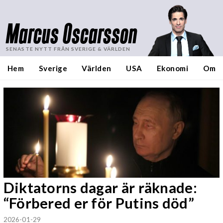
Marcus Oscarsson
SENASTE NYTT FRÅN SVERIGE & VÄRLDEN
Hem
Sverige
Världen
USA
Ekonomi
Om
Diktatorns dagar är räknade:
“Förbered er för Putins död”
2026-01-29