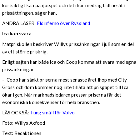
kortsiktigt kampanjutspel och det drar med sig Lidl neråt i
prissättningen, säger han.
ANDRA LÄSER:
Eldinferno över Ryssland
Ica kan svara
Matpriskollen beskriver Willys prissänkningar i juli som en del
av ett större priskrig.
Enligt sajten kan både Ica och Coop komma att svara med egna
prissänkningar.
– Coop har sänkt priserna mest senaste året ihop med City
Gross och dom kommer nog inte tillåta att prisgapet till Ica
ökar igen. När marknadsledaren pressar priserna får det
ekonomiska konsekvenser för hela branschen.
LÄS OCKSÅ:
Tung smäll för Volvo
Foto: Willys Axfood
Text: Redaktionen