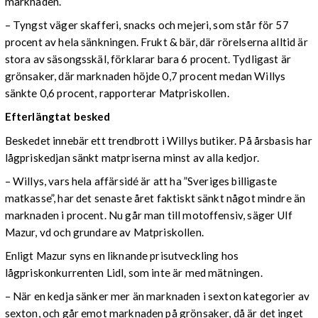
marknaden.
– Tyngst väger skafferi, snacks och mejeri, som står för 57
procent av hela sänkningen. Frukt & bär, där rörelserna alltid är
stora av säsongsskäl, förklarar bara 6 procent. Tydligast är
grönsaker, där marknaden höjde 0,7 procent medan Willys
sänkte 0,6 procent, rapporterar Matpriskollen.
Efterlängtat besked
Beskedet innebär ett trendbrott i Willys butiker. På årsbasis har
lågpriskedjan sänkt matpriserna minst av alla kedjor.
– Willys, vars hela affärsidé är att ha ”Sveriges billigaste
matkasse”, har det senaste året faktiskt sänkt något mindre än
marknaden i procent. Nu går man till motoffensiv, säger Ulf
Mazur, vd och grundare av Matpriskollen.
Enligt Mazur syns en liknande prisutveckling hos
lågpriskonkurrenten Lidl, som inte är med mätningen.
– När en kedja sänker mer än marknaden i sexton kategorier av
sexton, och går emot marknaden på grönsaker, då är det inget