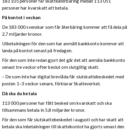
183 105 personer får skatteåterbäring medan 113 051
personer har kvarskatt att betala.
På kontot i veckan
De 183 000 svenskar som får återbäring kommer att få dela på
2,7 miljarder kronor.
Utbetalningen för den som har anmält bankkonto kommer att
landa på kontot senast på fredagen.
För den som inte redan gjort det går det att anmäla bankkonto
senast tre veckor efter beslut om slutgiltig skatt.
– De som inte har digital brevlåda får slutskattebeskedet med
posten 1–3 veckor senare, förklarar Skatteverket.
Då ska du betala
113 000 personer har fått besked om kvarskatt och ska
tillsammans betala in 5,8 miljarder kronor.
För den som får slutskattebeskedet i augusti och har skatt att
betala ska inbetalningen till skattekontot ha gjorts senast den