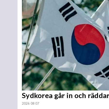
Sydkorea går in och rädda
2026 08 07