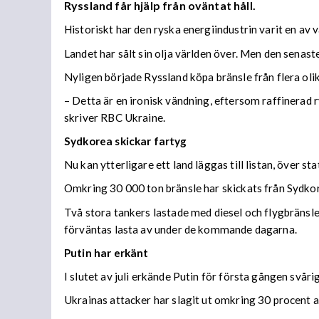
Ryssland får hjälp från oväntat håll.
Historiskt har den ryska energiindustrin varit en av 
Landet har sålt sin olja världen över. Men den senaste
Nyligen började Ryssland köpa bränsle från flera olika
– Detta är en ironisk vändning, eftersom raffinerad r
skriver RBC Ukraine.
Sydkorea skickar fartyg
Nu kan ytterligare ett land läggas till listan, över s
Omkring 30 000 ton bränsle har skickats från Sydkore
Två stora tankers lastade med diesel och flygbränsle
förväntas lasta av under de kommande dagarna.
Putin har erkänt
I slutet av juli erkände Putin för första gången svå
Ukrainas attacker har slagit ut omkring 30 procent av