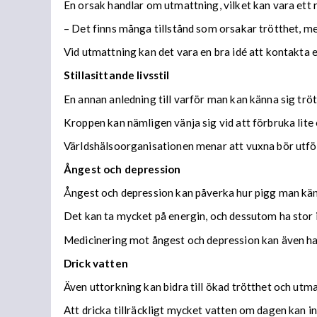
En orsak handlar om utmattning, vilket kan vara ett 
– Det finns många tillstånd som orsakar trötthet, me
Vid utmattning kan det vara en bra idé att kontakta e
Stillasittande livsstil
En annan anledning till varför man kan känna sig tröt
Kroppen kan nämligen vänja sig vid att förbruka lite 
Världshälsoorganisationen menar att vuxna bör utför
Ångest och depression
Ångest och depression kan påverka hur pigg man känne
Det kan ta mycket på energin, och dessutom ha stor i
Medicinering mot ångest och depression kan även h
Drick vatten
Även uttorkning kan bidra till ökad trötthet och utma
Att dricka tillräckligt mycket vatten om dagen kan i