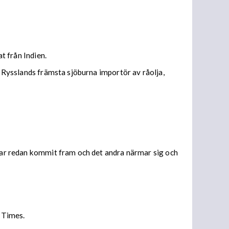
t från Indien.
t Rysslands främsta sjöburna importör av råolja,
 har redan kommit fram och det andra närmar sig och
l Times.