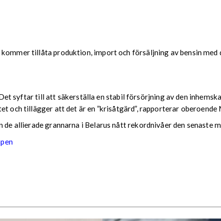
 kommer tillåta produktion, import och försäljning av bensin med d
r. Det syftar till att säkerställa en stabil försörjning av den inh
tet och tillägger att det är en ”krisåtgärd”, rapporterar oberoen
n de allierade grannarna i Belarus nått rekordnivåer den senaste 
apen