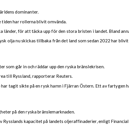
världens dominanter.
 tiden har rollerna blivit omvända.
 länder, för att täcka upp för den stora bristen i landet. Bland anna
ysk olja nu skickas tillbaka från det land som sedan 2022 har blivi
tater som går in och räddar upp den ryska bränslekrisen.
a till Ryssland, rapporterar Reuters.
 har tagit sikte på en rysk hamn i Fjärran Östern. Ett av fartygen
righeter på den ryska bränslemarknaden.
 Rysslands kapacitet på landets oljeraffinaderier, enligt Financia