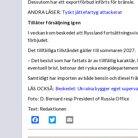
Dessutom har ett exportförbud införts för bränsle.
ANDRA LÄSER:
Tyskt jättefartyg attackerat
Tillåter försäljning igen
I veckan kom beskedet att Ryssland fortsättningsvis
förbjudet.
Det tillfälliga tillståndet gäller till sommaren 2027.
– Det beslut som har fattats är av tillfällig karaktä
eventuell brist, betonar det ryska energidepartemen
Samtidigt har importen av både bensin och diesel frå
LÄS OCKSÅ:
Beskedet: Ukraina bygger eget superv
Foto: D. Bernard resp President of Russia Office
Text: Redaktionen
Facebook
Twitter
Email