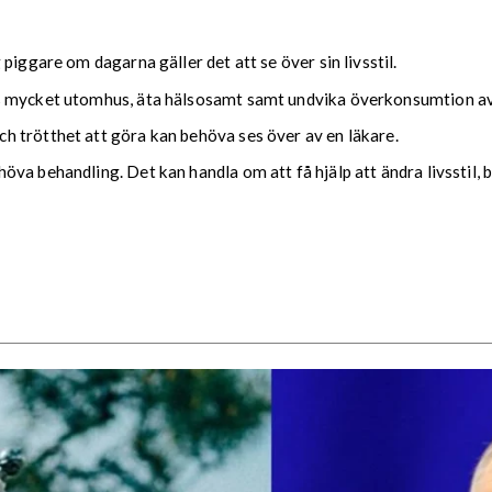
piggare om dagarna gäller det att se över sin livsstil.
s mycket utomhus, äta hälsosamt samt undvika överkonsumtion av
 trötthet att göra kan behöva ses över av en läkare.
a behandling. Det kan handla om att få hjälp att ändra livsstil, by