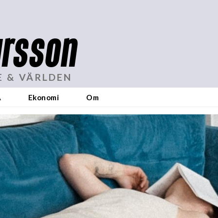
rsson
E & VÄRLDEN
A
Ekonomi
Om