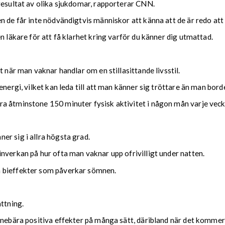
resultat av olika sjukdomar, rapporterar CNN.
n de får inte nödvändigtvis människor att känna att de är redo att
n läkare för att få klarhet kring varför du känner dig utmattad.
t när man vaknar handlar om en stillasittande livsstil.
energi, vilket kan leda till att man känner sig tröttare än man bord
a åtminstone 150 minuter fysisk aktivitet i någon mån varje veck
r sig i allra högsta grad.
nverkan på hur ofta man vaknar upp ofrivilligt under natten.
a bieffekter som påverkar sömnen.
ttning.
nnebära positiva effekter på många sätt, däribland när det kommer t