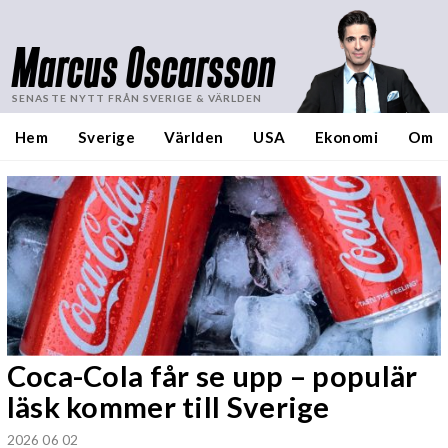
Marcus Oscarsson
SENASTE NYTT FRÅN SVERIGE & VÄRLDEN
Hem
Sverige
Världen
USA
Ekonomi
Om
Coca-Cola får se upp – populär
läsk kommer till Sverige
2026 06 02