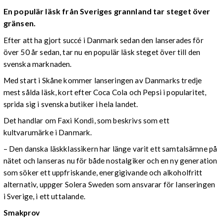
En populär läsk från Sveriges grannland tar steget över
gränsen.
Efter att ha gjort succé i Danmark sedan den lanserades för
över 50 år sedan, tar nu en populär läsk steget över till den
svenska marknaden.
Med start i Skåne kommer lanseringen av Danmarks tredje
mest sålda läsk, kort efter Coca Cola och Pepsi i popularitet,
sprida sig i svenska butiker i hela landet.
Det handlar om Faxi Kondi, som beskrivs som ett
kultvarumärke i Danmark.
– Den danska läskklassikern har länge varit ett samtalsämne på
nätet och lanseras nu för både nostalgiker och en ny generation
som söker ett uppfriskande, energigivande och alkoholfritt
alternativ, uppger Solera Sweden som ansvarar för lanseringen
i Sverige, i ett uttalande.
Smakprov