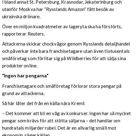
I bland annat St. Petersburg, Krasnodar, Jekaterinburg och
utanför Moskva har “Rysslands Amazon” fått besök av
ukrainska drönare.
Över en miljon kvadratmeter av lageryta ska ha förstörts,
rapporterar Reuters.
Attackerna skickar chockvågor genom Rysslands detaljhandel
och påverkar inte bara franchisetagare utan även tiotusentals
småföretag som förlitar sig på Wildberries för att sälja sina
produkter online.
“Ingen har pengarna”
Franchisetagare och småföretag förlorar stora pengar på
grund av attackerna.
Så här låter det från en källa nära Kreml:
– Det kommer att bli en våg av konkurser. Ingen har så mycket
pengar som krävs för att stötta säljarna – det handlar om
hundratals miljarder rubel. Det är en allvarlig smäll mot
ekonomin, säger källan.