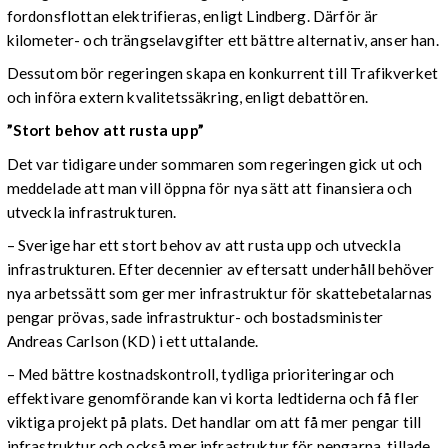
fordonsflottan elektrifieras, enligt Lindberg. Därför är
kilometer- och trängselavgifter ett bättre alternativ, anser han.
Dessutom bör regeringen skapa en konkurrent till Trafikverket
och införa extern kvalitetssäkring, enligt debattören.
”Stort behov att rusta upp”
Det var tidigare under sommaren som regeringen gick ut och
meddelade att man vill öppna för nya sätt att finansiera och
utveckla infrastrukturen.
– Sverige har ett stort behov av att rusta upp och utveckla
infrastrukturen. Efter decennier av eftersatt underhåll behöver
nya arbetssätt som ger mer infrastruktur för skattebetalarnas
pengar prövas, sade infrastruktur- och bostadsminister
Andreas Carlson (KD) i ett uttalande.
– Med bättre kostnadskontroll, tydliga prioriteringar och
effektivare genomförande kan vi korta ledtiderna och få fler
viktiga projekt på plats. Det handlar om att få mer pengar till
infrastruktur och också mer infrastruktur för pengarna, tillade