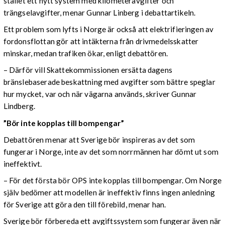
stället ett nytt system med kilometeravgifter och
trängselavgifter, menar Gunnar Linberg i debattartikeln.
Ett problem som lyfts i Norge är också att elektrifieringen av
fordonsflottan gör att intäkterna från drivmedelsskatter
minskar, medan trafiken ökar, enligt debattören.
– Därför vill Skattekommissionen ersätta dagens
bränslebaserade beskattning med avgifter som bättre speglar
hur mycket, var och när vägarna används, skriver Gunnar
Lindberg.
”Bör inte kopplas till bompengar”
Debattören menar att Sverige bör inspireras av det som
fungerar i Norge, inte av det som norrmännen har dömt ut som
ineffektivt.
– För det första bör OPS inte kopplas till bompengar. Om Norge
själv bedömer att modellen är ineffektiv finns ingen anledning
för Sverige att göra den till förebild, menar han.
Sverige bör förbereda ett avgiftssystem som fungerar även när