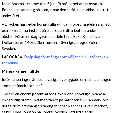
Malmöborna kommer den 5 juni få möjlighet att provsmaka
läsken i en satsning på stan, innan den sprider sig vidare norrut
under året.
– Drycken har redan börjat rulla ut i dagligvaruhandeln så smått
och siktet är nu inställt på en bredare distribution under
hösten. Förutom dagligvaruhandeln finns Faxe Kondi även i
Dollarstores 140 butiker runtom i Sverige, uppger Solera
Sweden.
LÄS OCKSÅ:
Dråpslag för många som väljer elbil – stödet kan
försvinna
Många känner till den
Inför lanseringen är de ansvariga övertygade om att satsningen
kommer innebära succé.
– Vi ser en enorm potential för Faxe Kondi i Sverige. Skåne är
en naturlig startpunkt med tanke på närheten till Danmark och
det faktum att många skåningar redan känner till varumärket,
säger Tilda Jönsson på Solera Sweden, i ett uttalande.